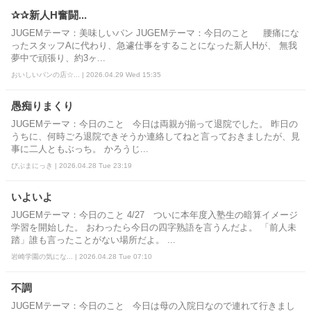
✰✰新人H奮闘...
JUGEMテーマ：美味しいパン JUGEMテーマ：今日のこと 腰痛にな
ったスタッフAに代わり、急遽仕事をすることになった新人Hが、 無我
夢中で頑張り、約3ヶ...
おいしいパンの店☆... | 2026.04.29 Wed 15:35
愚痴りまくり
JUGEMテーマ：今日のこと 今日は両親が揃って退院でした。 昨日の
うちに、何時ごろ退院できそうか連絡してねと言っておきましたが、見
事に二人ともぶっち。 かろうじ...
びぶまにっき | 2026.04.28 Tue 23:19
いよいよ
JUGEMテーマ：今日のこと 4/27 ついに本年度入塾生の暗算イメージ
学習を開始した。 おわったら今日の四字熟語を言うんだよ。 「前人未
踏」誰も言ったことがない場所だよ。 ...
岩崎学園の気にな... | 2026.04.28 Tue 07:10
不調
JUGEMテーマ：今日のこと 今日は母の入院日なので連れて行きまし