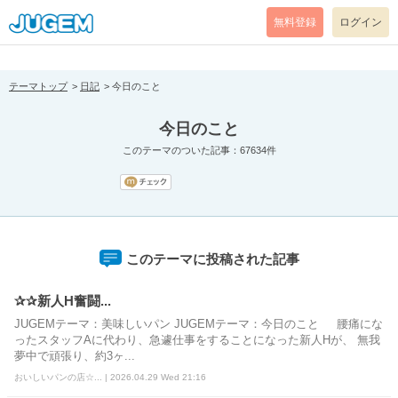
[pear_error: message="Success" code=0 mode=return level=notice
prefix="" info=""]
無料登録
ログイン
テーマトップ
日記
今日のこと
今日のこと
このテーマのついた記事：67634件
このテーマに投稿された記事
✰✰新人H奮闘...
JUGEMテーマ：美味しいパン JUGEMテーマ：今日のこと 腰痛にな
ったスタッフAに代わり、急遽仕事をすることになった新人Hが、 無我
夢中で頑張り、約3ヶ...
おいしいパンの店☆... | 2026.04.29 Wed 21:16