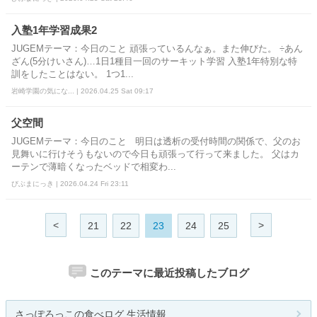
入塾1年学習成果2
JUGEMテーマ：今日のこと 頑張っているんなぁ。また伸びた。 ÷あん
ざん(5分けいさん)…1日1種目一回のサーキット学習 入塾1年特別な特
訓をしたことはない。 1つ1...
岩崎学園の気にな... | 2026.04.25 Sat 09:17
父空間
JUGEMテーマ：今日のこと 明日は透析の受付時間の関係で、父のお
見舞いに行けそうもないので今日も頑張って行って来ました。 父はカ
ーテンで薄暗くなったベッドで相変わ...
びぶまにっき | 2026.04.24 Fri 23:11
<
>
21
22
23
24
25
このテーマに最近投稿したブログ
さっぽろっこの食べログ 生活情報 ...