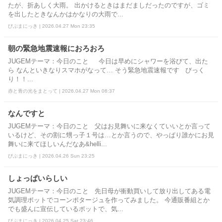
たが、折あしく大雨。 出かけるときはまだましだったのですが、ゴミ
を出したときなんかはかなりの大雨で...
びぶまにっき | 2026.04.27 Mon 23:35
朝の緊急地震速報におろおろ
JUGEMテーマ：今日のこと 今日は早めにシャワーを浴びて、出た
ら なんといきなりスマホがなって… そう緊急地震速報です びっく
り！！...
赤と青の光をまとって | 2026.04.27 Mon 06:37
なんですと
JUGEMテーマ：今日のこと 父はお見舞いに来なくていいとか言って
いるけど、その割に甥っ子１号は…とか言うので、やっぱり誰かにお見
舞いに来てほしいんだなあ&helli...
びぶまにっき | 2026.04.26 Sun 23:25
しょっぱいらしい
JUGEMテーマ：今日のこと 先日母が衝動買いして放り出してある電
気調理ポットでコーンポタージュを作ってみました。 今通販番組とか
でも盛んに宣伝しているポットで、気...
びぶまにっき | 2026.04.25 Sat 23:46