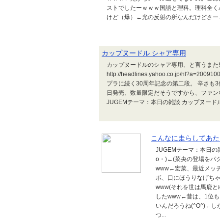
ストでしたーｗｗｗ国語と理科。理科全くわ
けど（爆）←光の反射の所なんだけどさー…ち
カップヌードル シャア専用
カップヌードルのシャア専用、と言うまた
http://headlines.yahoo.co.jp/hl?a=
プラに続く30周年記念の第二段。 辛さも3
日発売、数量限定だそうですから、ファンな
JUGEMテーマ：本日の雑談 カップヌー
こんなに走らしてあた
JUGEMテーマ：本日の
o・)←(菜央の登場を
www←宏菜、最近メッ
ボ、口にほうりなげちゃ
www(それを世は馬鹿と
したwww←昔は、1位
いんだろうね(^O^)
つ...