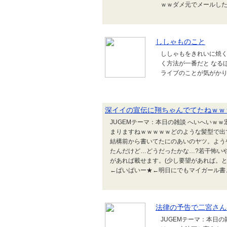
ｗｗダメ元でメールしたら
ししゃものこと
ししゃもをきれいに焼く
く方法が一番だと なる
ライブのことが気がか
深イイの宣伝に翔ちゃんでてたねｗｗ
JUGEMテーマ：本日の雑談 へいへいｗｗ
まりますねｗｗｗｗｗどのような髪型で出
結構前から書いてたにのあいのヤツ。よう
たんだけど…どうだったかな…?若干怖い
があれば載せます。(少し要望があれば。と
←ばいばいー★←明日にでもマイガール書
法律の予告で二宮さん
JUGEMテーマ：本日