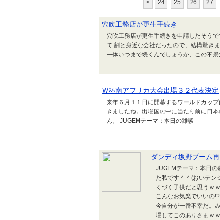
<
24
25
26
27
穴吹工務店が更生手続き
穴吹工務店が更生手続きを申請したそうで
て 割と身近な会社だったので、結構驚き
一体いつまで続くんでしょうか、この不景気
Ｗ杯南アフリカ大会出場３２代表決定
来年６月１１日に開幕するワールドカップ
きましたね。出場国の中に当たり前に日本
ん。 JUGEMテーマ：本日の雑談
ダンディ坂野ブーム再
JUGEMテーマ：本日
た私です＾＾(おいテン
くづく子供だと思うｗｗ
こんなお気楽でいいの!
今自分が一番不幸だ。み
場してこのありさまｗｗ