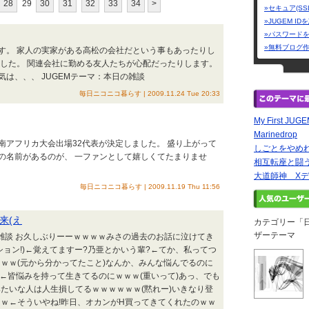
28
29
30
31
32
33
34
>
»セキュア(SS
»JUGEM I
»パスワード
»無料ブログ
す。 家人の実家がある高松の会社だという事もあったりし
ました。 関連会社に勤める友人たちが心配だったりします。
は、、、 JUGEMテーマ：本日の雑談
毎日ニコニコ暮らす | 2009.11.24 Tue 20:33
My First JUG
Marinedrop
南アフリカ大会出場32代表が決定しました。 盛り上がって
しごとをやめ
の名前があるのが、 一ファンとして嬉しくてたまりませ
相互転座と闘う
大道師神 Xデ
毎日ニコニコ暮らす | 2009.11.19 Thu 11:56
来(え
カテゴリー「
ザーテーマ
の雑談 お久しぶりーーｗｗｗｗみさの過去のお話に泣けてき
ション!)←覚えてますー?乃亜とかいう輩?←てか、私ってつ
ｗｗ(元から分かってたこと)なんか、みんな悩んでるのに
?←皆悩みを持って生きてるのにｗｗｗ(重いって)あっ、でも
たいな人は人生損してるｗｗｗｗｗｗ(黙れー)いきなり登
ｗ←そういやね!昨日、オカンがH買ってきてくれたのｗｗ