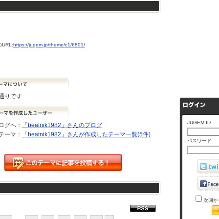
URL:
https://jugem.jp/theme/c1/6801/
通りです
JUGEM ID
ログへ：
「beatnik1982」さんのブログ
テーマ：
「beatnik1982」さんが作成したテーマ一覧(5件)
パスワード
次回か