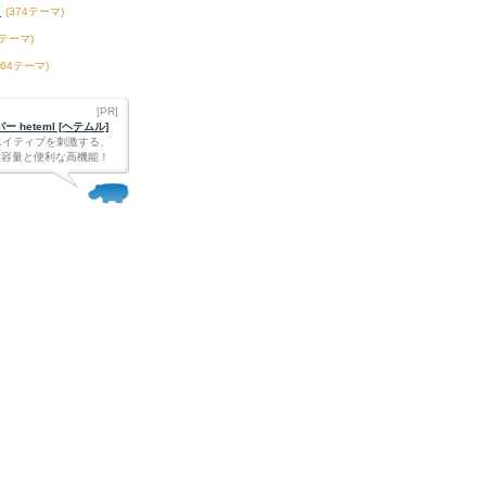
き
(374テーマ)
8テーマ)
164テーマ)
[PR]
 heteml [ヘテムル]
エイティブを刺激する、
Bの大容量と便利な高機能！