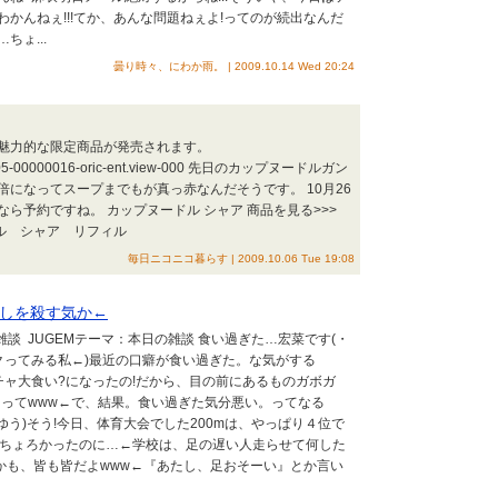
かんねぇ!!!てか、あんな問題ねぇよ!ってのが続出なんだ
ょ...
曇り時々、にわか雨。 | 2009.10.14 Wed 20:24
魅力的な限定商品が発売されます。
20091005-00000016-oric-ent.view-000 先日のカップヌードルガン
倍になってスープまでもが真っ赤なんだそうです。 10月26
ら予約ですね。 カップヌードル シャア 商品を見る>>>
ドル シャア リフィル
毎日ニコニコ暮らす | 2009.10.06 Tue 19:08
しを殺す気か←
雑談 JUGEMテーマ：本日の雑談 食い過ぎた…宏菜です(・
パクってみる私←)最近の口癖が食い過ぎた。な気がする
チャ大食い?になったの!だから、目の前にあるものガボガ
ってwww←で、結果。食い過ぎた気分悪い。ってなる
ゆう)そう!今日、体育大会でした200mは、やっぱり４位で
もちょろかったのに…←学校は、足の遅い人走らせて何した
←しかも、皆も皆だよwww←『あたし、足おそーい』とか言い