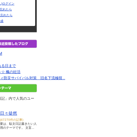
L)ログイン
Dを忘れたら
を忘れたら
作成
EM
れる日まで
☆ 楓の妊活
ィ防災サバイバル対策 旧名下流極貧...
日記」内で人気のユー
日々徒然
(47270件の記事)
要は、駄文日記書きたい人
用のテーマです。 文盲...