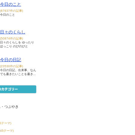
今日のこと
(67637件の記事)
今日のこと
日々のくらし
(50874件の記事)
日々のくらしを ゆったり
ほっこり のびのびと
今日の日記
(23530件の記事)
今日の日記、出来事、なん
でも書きたいことを書き...
ム・つぶやき
55テーマ)
145テーマ)