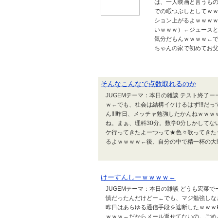
は、一人映画と言うもの
での暇つぶしとしてｗ
ション上がるよｗｗｗ
いｗｗｗ）←ジュース
気分だもんｗｗｗｗ←
ちゃんの家で初めてお父さ
そんなこんなで点数取れるのか
JUGEMテーマ：本日の雑談 テスト終了
ｗ←でも、社会は結構イケけるはず!!!だ
ん!!!昨日、メッチャ勉強したかんねｗｗ
ね。まぁ、理科30分。数学0分しかして
ケ行ってきたよーつって★色々歌ってきた
るよｗｗｗｗ←後、自分の中で精一杯の大野く
けーすんしーｗｗｗｗ←
JUGEMテーマ：本日の雑談 どうも宏菜
慎だったんだけどー←でも、マジ勉強しな
昨日はあらゆる通信手段を遮断したｗｗｗ
ｗｗｗ←だからメール返せてないの。ごめん