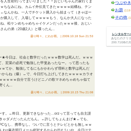
を人生初!行ってまいりました＾＾おじいちゃんの家行くま
つぶや
ｗｗちなみにね、カムイ外伝見てきたｗｗｗｗ結構ね、テン
お題
(11
ｗ←なんかね、一人でチケット購入から始まって（きゃほー
その他
とか購入して、入場してｗｗｗｗもう、なんか大人になった
(
でね、松ケンめちゃめちゃイケメンだったｗｗｗ後、おじい
んの弟（20歳2人）と喋ったん...
レンタルサーバー
曇り時々、にわか雨。 | 2009.10.18 Sun 21:53
あなたのクリ
200.71G
ーー★今日は、社会と数学だったｗｗｗ数学は死んだ。ｗｗｗ
って、宏菜の必死で勉強した甲斐あったなー。って思ったも
ｗｗｗてか、勉強してるにもかかわらず理科と数学は死んだ
ないからね（爆）←で、今日打ち上げしてきたｗｗｗｗカラオ
ｗｗｗｗｗ自分で言うけどニノの歌マネめちゃめちゃ似て
ん...
曇り時々、にわか雨。 | 2009.10.15 Thu 21:08
でーす。←昨日、更新できなかった…orzって言っても自主謹
きゃダメだったんだもん。←許してちょんまげ★←でも、
PCなし、携帯なし。ついでに言うとテレビとかも無しｗｗ
ね>麻衣明日メール絶対するからね!!!そういや、今日はテ