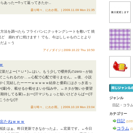
あったー!!って返ってきたか...
曇り時々、にわか雨。 | 2009.11.09 Mon 21:35
方法を調べたら フライパンにクッキングシートを敷いて 焼
ほど 崩れずに焼けます！ でも、今はししゃものことより
りだよ～う
アイノダイジ | 2009.10.22 Thu 10:50
ｗ
宏菜だよー(＊∪＊)←はい。もう少しで櫻井氏のzero～が始
てこられるのか…←心配で心配で堪りません。←後、小説
やく完結したーーーｗｗｗｗｗ結奈と優莉にはさっき送っ
や(爆)今、載せるか載せまいか悩み中。←ネタが無いか要望
期待してる輩)←おー(汗マジちょっと短いけどさらばー(汗
ジャンル
こうかな(汗
日記・コラ
曇り時々、にわか雨。 | 2009.10.19 Mon 23:04
カテゴリー
日記
出たねｗｗｗ
(10
コラム
の雑談 はぁ、昨日更新できなかったよ。←宏菜です。←今日
(