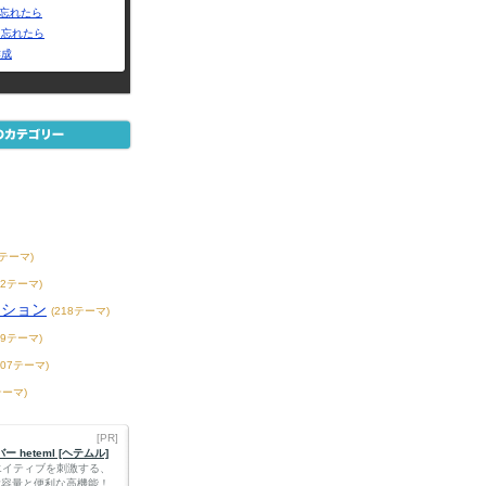
Dを忘れたら
を忘れたら
作成
7テーマ)
42テーマ)
ンション
(218テーマ)
39テーマ)
407テーマ)
テーマ)
[PR]
 heteml [ヘテムル]
エイティブを刺激する、
Bの大容量と便利な高機能！