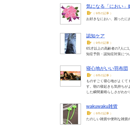
気になる「におい」
（
9件の記事
）
お好きなにおい、困ったに
認知ケア
（
9件の記事
）
65才以上の高齢者の7人に
知症予防・認知症対策につ
寝心地がいい羽布団
（
8件の記事
）
ものすごく寝心地がよくて
す。朝の寝起きも気持ちが
した瞬間素晴らしさがわか
wakuwaku雑貨
（
8件の記事
）
たのしい雑貨や便利な雑貨