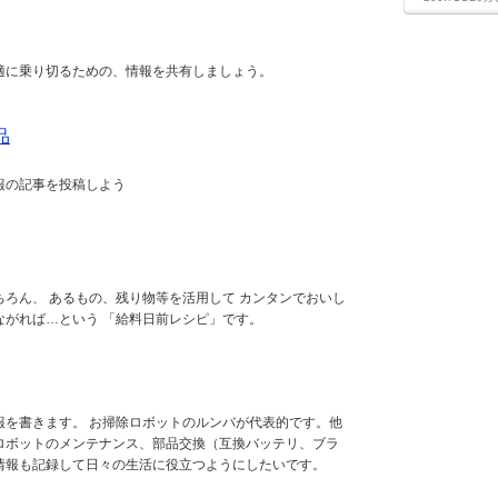
適に乗り切るための、情報を共有しましょう。
品
報の記事を投稿しよう
ろん、 あるもの、残り物等を活用して カンタンでおいし
ながれば…という 「給料日前レシピ」です。
報を書きます。 お掃除ロボットのルンバが代表的です。他
ロボットのメンテナンス、部品交換（互換バッテリ、ブラ
情報も記録して日々の生活に役立つようにしたいです。