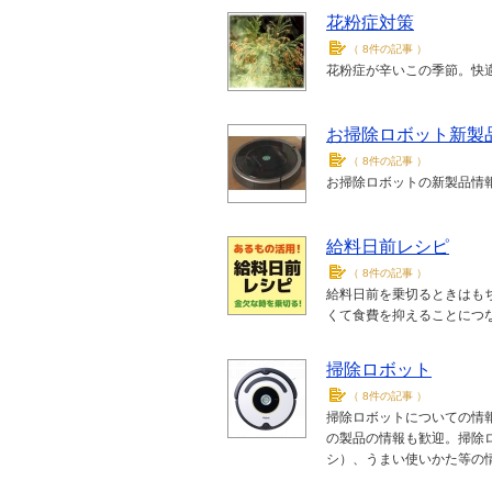
花粉症対策
（
8件の記事
）
花粉症が辛いこの季節。快
お掃除ロボット新製
（
8件の記事
）
お掃除ロボットの新製品情
給料日前レシピ
（
8件の記事
）
給料日前を乗切るときはもち
くて食費を抑えることにつ
掃除ロボット
（
8件の記事
）
掃除ロボットについての情
の製品の情報も歓迎。掃除
シ）、うまい使いかた等の