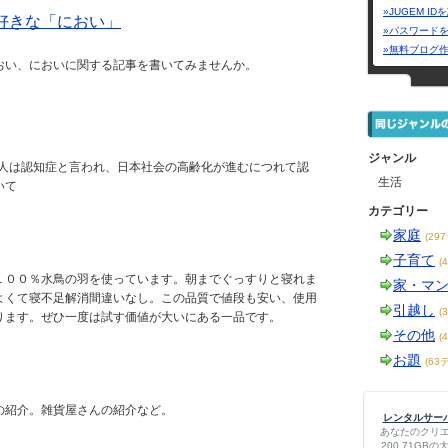
»JUGEM I
好きな「におい」
»パスワード
»無料ブログ
おい、においに関する記事を書いてみませんか。
ジャンル
1人は認知症と言われ、日本社会の高齢化が進むにつれて認
生活
いて
カテゴリー
家庭
(29
子育て
(
１００％水鳥の羽を使っています。朝までぐっすりと寝れま
家・マ
よくて寝不足解消間違いなし。この品質で値段も安い、使用
引越し
(
ります。ぜひ一度は試す価値が大いにある一品です。
その他
(
お題
(63
の紹介。雑貨屋さんの紹介など。
レンタルサーバー
あなたのクリ
200.71G