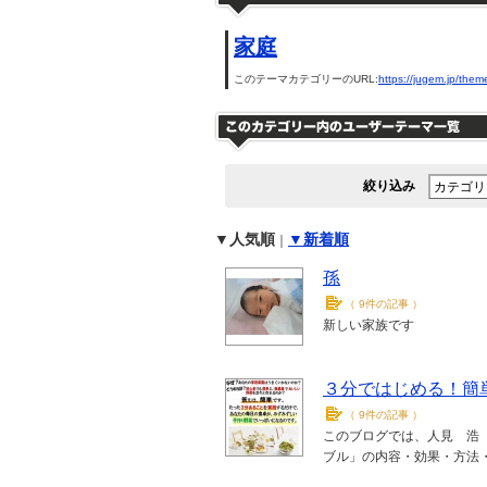
家庭
このテーマカテゴリーのURL:
https://jugem.jp/them
絞り込み
▼人気順
▼新着順
｜
孫
（
9件の記事
）
新しい家族です
３分ではじめる！簡
（
9件の記事
）
このブログでは、人見 浩
ブル」の内容・効果・方法