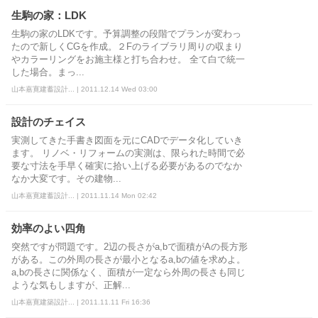
生駒の家：LDK
生駒の家のLDKです。予算調整の段階でプランが変わっ
たので新しくCGを作成。２Fのライブラリ周りの収まり
やカラーリングをお施主様と打ち合わせ。 全て白で統一
した場合。まっ...
山本嘉寛建蓄設計... | 2011.12.14 Wed 03:00
設計のチェイス
実測してきた手書き図面を元にCADでデータ化していき
ます。 リノベ・リフォームの実測は、限られた時間で必
要な寸法を手早く確実に拾い上げる必要があるのでなか
なか大変です。その建物...
山本嘉寛建蓄設計... | 2011.11.14 Mon 02:42
効率のよい四角
突然ですが問題です。2辺の長さがa,bで面積がAの長方形
がある。この外周の長さが最小となるa,bの値を求めよ。
a,bの長さに関係なく、面積が一定なら外周の長さも同じ
ような気もしますが、正解...
山本嘉寛建築設計... | 2011.11.11 Fri 16:36