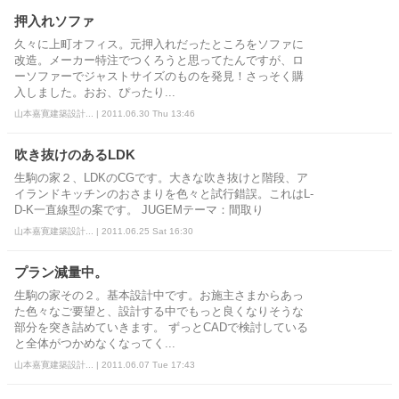
押入れソファ
久々に上町オフィス。元押入れだったところをソファに
改造。メーカー特注でつくろうと思ってたんですが、ロ
ーソファーでジャストサイズのものを発見！さっそく購
入しました。おお、ぴったり...
山本嘉寛建築設計... | 2011.06.30 Thu 13:46
吹き抜けのあるLDK
生駒の家２、LDKのCGです。大きな吹き抜けと階段、ア
イランドキッチンのおさまりを色々と試行錯誤。これはL-
D-K一直線型の案です。 JUGEMテーマ：間取り
山本嘉寛建築設計... | 2011.06.25 Sat 16:30
プラン減量中。
生駒の家その２。基本設計中です。お施主さまからあっ
た色々なご要望と、設計する中でもっと良くなりそうな
部分を突き詰めていきます。 ずっとCADで検討している
と全体がつかめなくなってく...
山本嘉寛建築設計... | 2011.06.07 Tue 17:43