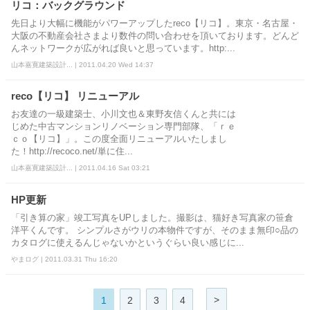
リコ：バックグラウンド
先日より大幅に機能がパワーアップしたreco【リコ】。東京・名古屋・
大阪の不動産会社さまより数件の問い合わせを頂いております。どんど
んネットワークが広がれば良いと思っています。http:...
山本嘉寛建築設計... | 2011.04.20 Wed 14:37
reco【リコ】 リニューアル
お友達の一級建築士、小川文也＆東野友信くんと共には
じめた中古マンションリノベーション専門部隊、「ｒｅ
ｃｏ【リコ】」。この度全面リニューアルいたしまし
た！http://recoco.net/単に住...
山本嘉寛建築設計... | 2011.04.16 Sat 03:21
HP更新
「引き算の家」竣工写真をUPしました。撮影は、猫好き写真家の笹倉
洋平くんです。 シンプルさがウリの本物件ですが、そのまま無印○品の
カタログに使えるんじゃないかというぐらい良い感じに...
やまログ | 2011.03.31 Thu 16:20
>
1
2
3
4