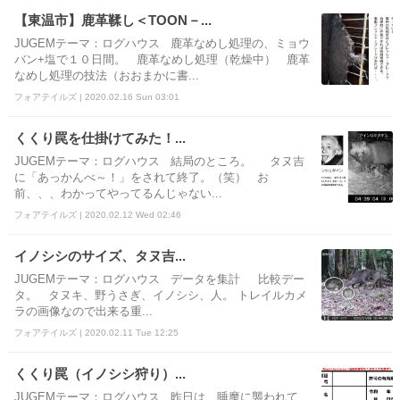
【東温市】鹿革鞣し＜TOON－...
JUGEMテーマ：ログハウス 鹿革なめし処理の、ミョウ
バン+塩で１０日間。 鹿革なめし処理（乾燥中） 鹿革
なめし処理の技法（おおまかに書...
フォアテイルズ | 2020.02.16 Sun 03:01
くくり罠を仕掛けてみた！...
JUGEMテーマ：ログハウス 結局のところ。 タヌ吉
に「あっかんべ～！」をされて終了。（笑） お
前、、、わかってやってるんじゃない...
フォアテイルズ | 2020.02.12 Wed 02:46
イノシシのサイズ、タヌ吉...
JUGEMテーマ：ログハウス データを集計 比較デー
タ。 タヌキ、野うさぎ、イノシシ、人。 トレイルカメ
ラの画像なので出来る重...
フォアテイルズ | 2020.02.11 Tue 12:25
くくり罠（イノシシ狩り）...
JUGEMテーマ：ログハウス 昨日は、睡魔に襲われて、