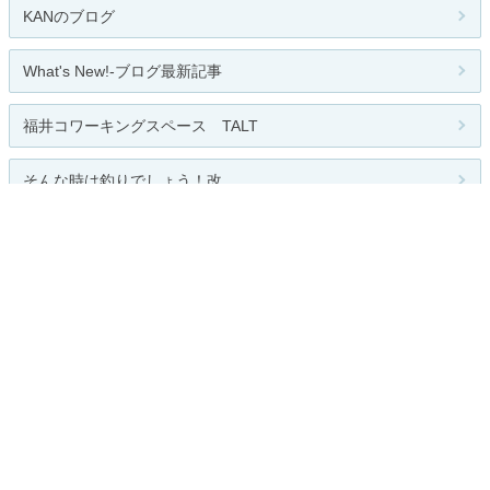
KANのブログ
What's New!-ブログ最新記事
福井コワーキングスペース TALT
そんな時は釣りでしょう！改
人気のテーマ
住宅
関連カテゴリー
家庭
子育て
家・マンション
引越し
その他