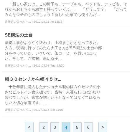
「新しい家には、この椅子も、テーブルも、ベッドも、テレビも、そ
れからおもちゃも絵本も持っていくよ。」 「どうして？」 「だって
みんなウチのものでしょう？新しいお家でも使うんだ...
建築家の佐々木さ... | 2012.05.11 Fri 13:15
SE構法の土台
基礎工事がようやく終わり、上棟まじかとなってきた。
夕方、現場に行ってみたら大工さんがSE構法の土台の部
分をやっていた。いそいで、缶コーヒーを買いに走っ
た。そして、ご挨拶。黒い双子...
建築家の佐々木さ... | 2012.05.08 Tue 23:50
幅３０センチから幅４５セ...
十数年前に購入したナショナル製の幅３０センチの小
さなビルトイン食洗機です。当時一人暮らしにはかなり
贅沢でしたが、家族が増えた今となってはなくてはなら
ない大切な家電です。 ...
建築家の佐々木さ... | 2012.04.14 Sat 11:08
<
>
2
3
4
5
6