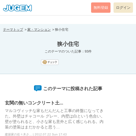
[pear_error: message="Success" code=0 mode=return level=notice
prefix="" info=""]
無料登録
ログイン
テーマトップ
家・マンション
狭小住宅
狭小住宅
このテーマのついた記事：93件
このテーマに投稿された記事
玄関の無いコンクリート土...
マルコヴィッチな家もだんだんと工事の終盤になってき
た。外壁はチャコール グレー、内壁は白という色合い。
壁が塗られると、小さな家も意外と広く感じられる。内
装の塗装はまだかかると思う...
建築家の佐々木さ... | 2012.07.22 Sun 17:43