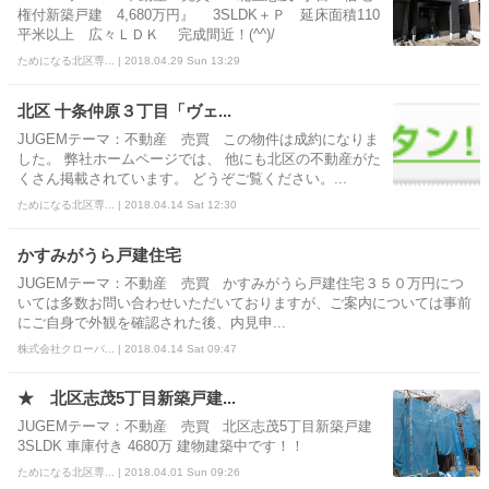
権付新築戸建 4,680万円』 3SLDK＋Ｐ 延床面積110
平米以上 広々ＬＤＫ 完成間近！(^^)/
ためになる北区専... | 2018.04.29 Sun 13:29
北区 十条仲原３丁目「ヴェ...
JUGEMテーマ：不動産 売買 この物件は成約になりま
した。 弊社ホームページでは、 他にも北区の不動産がた
くさん掲載されています。 どうぞご覧ください。...
ためになる北区専... | 2018.04.14 Sat 12:30
かすみがうら戸建住宅
JUGEMテーマ：不動産 売買 かすみがうら戸建住宅３５０万円につ
いては多数お問い合わせいただいておりますが、ご案内については事前
にご自身で外観を確認された後、内見申...
株式会社クローバ... | 2018.04.14 Sat 09:47
★ 北区志茂5丁目新築戸建...
JUGEMテーマ：不動産 売買 北区志茂5丁目新築戸建
3SLDK 車庫付き 4680万 建物建築中です！！
ためになる北区専... | 2018.04.01 Sun 09:26