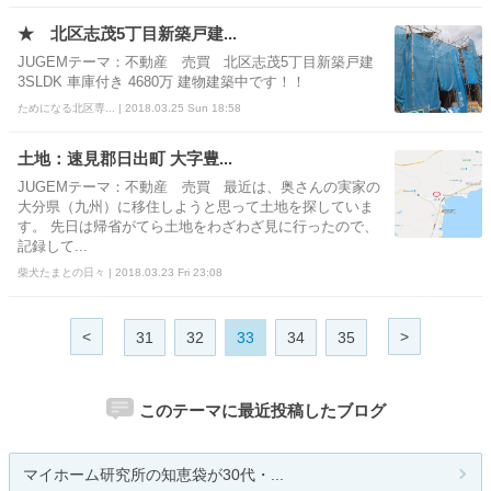
★ 北区志茂5丁目新築戸建...
JUGEMテーマ：不動産 売買 北区志茂5丁目新築戸建
3SLDK 車庫付き 4680万 建物建築中です！！
ためになる北区専... | 2018.03.25 Sun 18:58
土地：速見郡日出町 大字豊...
JUGEMテーマ：不動産 売買 最近は、奥さんの実家の
大分県（九州）に移住しようと思って土地を探していま
す。 先日は帰省がてら土地をわざわざ見に行ったので、
記録して...
柴犬たまとの日々 | 2018.03.23 Fri 23:08
<
>
31
32
33
34
35
このテーマに最近投稿したブログ
マイホーム研究所の知恵袋が30代・...