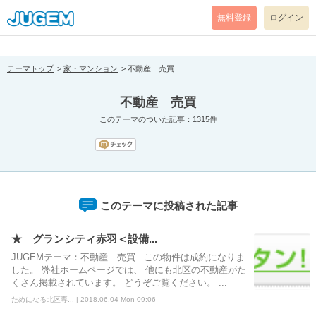
[pear_error: message="Success" code=0 mode=return level=notice
prefix="" info=""]
無料登録
ログイン
テーマトップ
家・マンション
不動産 売買
不動産 売買
このテーマのついた記事：1315件
このテーマに投稿された記事
★ グランシティ赤羽＜設備...
JUGEMテーマ：不動産 売買 この物件は成約になりま
した。 弊社ホームページでは、 他にも北区の不動産がた
くさん掲載されています。 どうぞご覧ください。 ...
ためになる北区専... | 2018.06.04 Mon 09:06