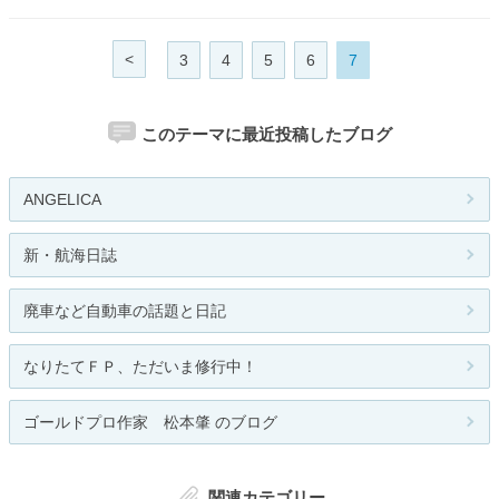
<
3
4
5
6
7
このテーマに最近投稿したブログ
ANGELICA
新・航海日誌
廃車など自動車の話題と日記
なりたてＦＰ、ただいま修行中！
ゴールドプロ作家 松本肇 のブログ
関連カテゴリー