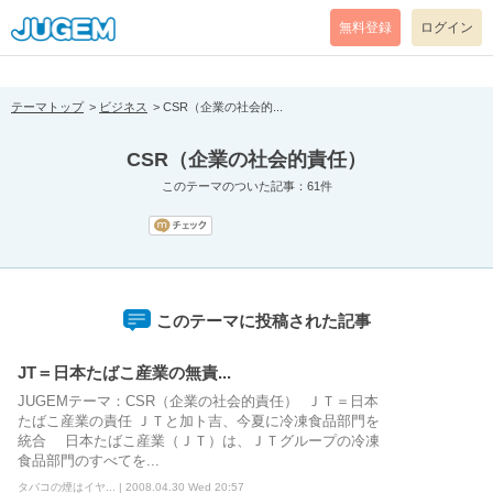
[pear_error: message="Success" code=0 mode=return level=notice
prefix="" info=""]
無料登録
ログイン
テーマトップ
ビジネス
CSR（企業の社会的...
CSR（企業の社会的責任）
このテーマのついた記事：61件
このテーマに投稿された記事
JT＝日本たばこ産業の無責...
JUGEMテーマ：CSR（企業の社会的責任） ＪＴ＝日本
たばこ産業の責任 ＪＴと加ト吉、今夏に冷凍食品部門を
統合 日本たばこ産業（ＪＴ）は、ＪＴグループの冷凍
食品部門のすべてを...
タバコの煙はイヤ... | 2008.04.30 Wed 20:57