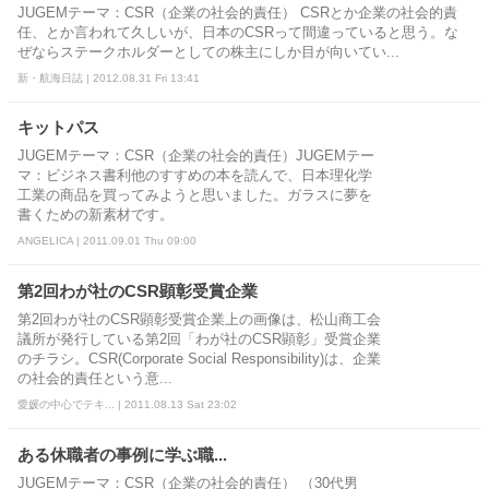
JUGEMテーマ：CSR（企業の社会的責任） CSRとか企業の社会的責
任、とか言われて久しいが、日本のCSRって間違っていると思う。な
ぜならステークホルダーとしての株主にしか目が向いてい...
新・航海日誌 | 2012.08.31 Fri 13:41
キットパス
JUGEMテーマ：CSR（企業の社会的責任）JUGEMテー
マ：ビジネス書利他のすすめの本を読んで、日本理化学
工業の商品を買ってみようと思いました。ガラスに夢を
書くための新素材です。
ANGELICA | 2011.09.01 Thu 09:00
第2回わが社のCSR顕彰受賞企業
第2回わが社のCSR顕彰受賞企業上の画像は、松山商工会
議所が発行している第2回「わが社のCSR顕彰」受賞企業
のチラシ。CSR(Corporate Social Responsibility)は、企業
の社会的責任という意...
愛媛の中心でテキ... | 2011.08.13 Sat 23:02
ある休職者の事例に学ぶ職...
JUGEMテーマ：CSR（企業の社会的責任） （30代男