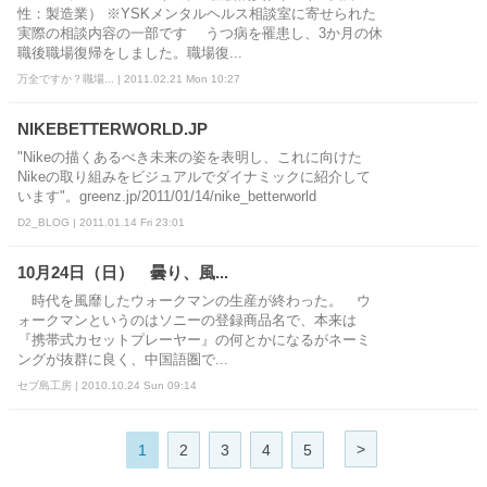
性：製造業） ※YSKメンタルヘルス相談室に寄せられた
実際の相談内容の一部です うつ病を罹患し、3か月の休
職後職場復帰をしました。職場復...
万全ですか？職場... | 2011.02.21 Mon 10:27
NIKEBETTERWORLD.JP
"Nikeの描くあるべき未来の姿を表明し、これに向けた
Nikeの取り組みをビジュアルでダイナミックに紹介して
います"。greenz.jp/2011/01/14/nike_betterworld
D2_BLOG | 2011.01.14 Fri 23:01
10月24日（日） 曇り、風...
時代を風靡したウォークマンの生産が終わった。 ウ
ォークマンというのはソニーの登録商品名で、本来は
『携帯式カセットプレーヤー』の何とかになるがネーミ
ングが抜群に良く、中国語圏で...
セブ島工房 | 2010.10.24 Sun 09:14
>
1
2
3
4
5