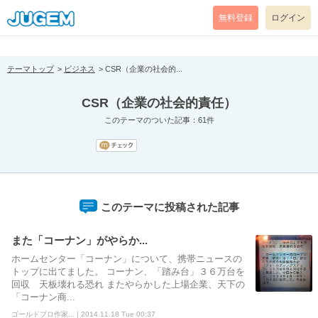
[pear_error: message="Success" code=0 mode=return level=notice
prefix="" info=""]
無料登録
ログイン
テーマトップ
ビジネス
CSR（企業の社会的...
CSR（企業の社会的責任）
このテーマのついた記事：61件
このテーマに投稿された記事
また「コーナン」がやらか...
ホームセンター「コーナン」について、携帯ニュースの
トップに出てました。 コーナン、「踏み台」３６万台を
回収 天板壊れる恐れ またやらかした上場企業、天下の
「コーナン商...
ゴールドプロ作家... | 2014.11.18 Tue 00:37