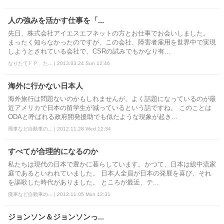
人の強みを活かす仕事を「...
先日、株式会社アイエスエフネットの方とお仕事でお会いしました。
まったく知らなかったのですが、この会社、障害者雇用を世界中で実現
しようとされている会社で、CSRの試みでもかなり有...
なりたてＦＰ、た... | 2013.03.24 Sun 12:46
海外に行かない日本人
海外旅行は問題ないのかもしれませんが。よく話題になっているのが最
近アメリカで日本の留学生が減っているという話ですね。 このことは
ODAと呼ばれる政府開発援助でも似たような現象が起き...
廃車など自動車の... | 2012.11.28 Wed 12:34
すべてが合理的になるのか
私たちは現代の日本で豊かに暮らしています。かつて、日本は総中流家
庭であるといわれていました。 日本人全員が日本の発展を喜び、それ
を謳歌した時代がありました。 ところが最近、テ...
廃車など自動車の... | 2012.11.05 Mon 12:31
ジョンソン＆ジョンソンっ...