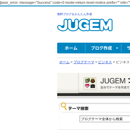
[pear_error: message="Success" code=0 mode=return level=notice prefix="" info=""
無料ブログをかんたん作成
ホーム
>
ブログテーマ
>
ビジネス
>
ビジネス