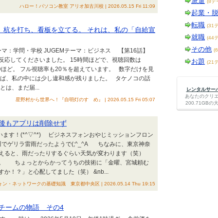
派遣
(8テ
ハロー！パソコン教室 アリオ加古川校 | 2026.05.15 Fri 11:09
起業・
転職
(31
り、杭を打ち、看板を立てる。 それは、私の「自給宣
就職
(44
その他
テーマ：学問・学校 JUGEMテーマ：ビジネス 【第16話】
(
反応してくださいました。 15時間ほどで、視聴回数は
お題
(21
8秒ほど。 フル視聴率も20％を超えています。 数字だけを見
えば、私の中には少し違和感が残りました。 タケノコの話
は、まだ届...
レンタルサーバー
あなたのクリ
星野村から世界へ！『自明灯のすゝめ』 | 2026.05.15 Fri 05:07
200.71G
後もアプリは削除せず
ます！(*^▽^*) ビジネスフォンおやじミッションフロン
ゲリラ雷雨だったようで(;^_^A ちなみに、東京神奈
超えると、雨だったりするぐらい天気が変わります（笑）
。 ちょっとからかってうちの技術に「金曜、宮城頼む
！？」と心配してました（笑） &nb...
トワークの基礎知識 東京都中央区 | 2026.05.14 Thu 19:15
チームの物語 その4