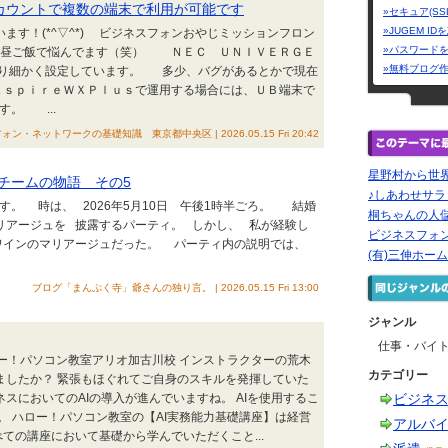
アカウントで複数の端末で利用が可能です
»セキュア(SS
»JUGEM I
ます！(*^▽^*) ビジネスフォンおやじミッションフロン
»パスワード
昼ご飯で悩んでます（笑） ＮＥＣ ＵＮＩＶＥＲＧＥ
»無料ブログ
なり細かく設定しています。 多少、バグがあるとかで現在
、ＡｓｐｉｒｅＷＸＰｌｕｓで運用する場合には、ＵＢ端末で
す。 ...
ットワークの基礎知識 東京都中央区 | 2026.05.15 Fri 20:42
星野村から世
チームの物語 その5
♪しあわせサラ
号です。 時は、 2026年5月10日 午後1時半ごろ。 結婚
桐ちゃんの人
リアージュを 披露するパーティ。 しかし、 私が経験し
ビジネスフォン
ワインのマリアージュだった。 パーティ内の説明では、
(有)三伸ホー
ブログ「まんぷく寺」爺さんの独り言。 | 2026.05.15 Fri 13:00
ジャンル
仕事・バイ
んにちは！ ハロー！パソコン教室アリオ加古川校 インストラクターの荒木
カテゴリー
ましたか？ 緊張もほぐれてご自身のスキルを発揮していた
スにおいてのAIの導入が進んでいますね。 AIを使用するこ
ビジネ
 ハロー！パソコン教室の【AI実務能力基礎講座】は経営
アルバ
ての講座において基礎から学んでいただくこと...