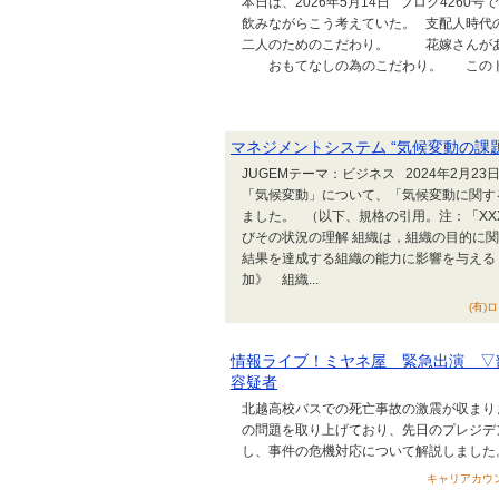
本日は、2026年5月14日 ブログ4260
飲みながらこう考えていた。 支配人時代
二人のためのこだわり。 花嫁さんが
おもてなしの為のこだわり。 このドリ
マネジメントシステム “気候変動の課
JUGEMテーマ：ビジネス 2024年2月
「気候変動」について、「気候変動に関す
ました。 （以下、規格の引用。注：「XXXX」は
びその状況の理解 組織は，組織の目的に関
結果を達成する組織の能力に影響を与える
加》 組織...
(有)
情報ライブ！ミヤネ屋 緊急出演 ▽
容疑者
北越高校バスでの死亡事故の激震が収まり
の問題を取り上げており、先日のプレジデ
し、事件の危機対応について解説しました
キャリアカウンセ