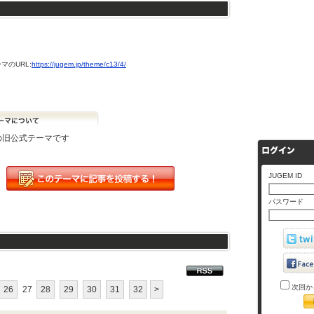
マのURL:
https://jugem.jp/theme/c13/4/
Mの旧公式テーマです
JUGEM ID
パスワード
次回か
26
27
28
29
30
31
32
>