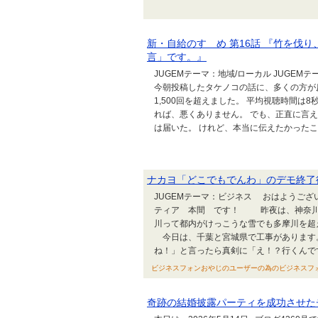
新・自給のすゝめ 第16話 『竹を伐
言」です。』
JUGEMテーマ：地域/ローカル JUGEM
今朝投稿したタケノコの話に、多くの方が
1,500回を超えました。 平均視聴時間は
れば、悪くありません。 でも、正直に言
は届いた。 けれど、本当に伝えたかったこと
ナカヨ「どこでもでんわ」のデモ終了
JUGEMテーマ：ビジネス おはようござい
ティア 本間 です！ 昨夜は、神奈川で
川って都内がけっこうな雪でも多摩川を
今日は、千葉と宮城県で工事があります
ね！」と言ったら真剣に「え！？行くんですか
ビジネスフォンおやじのユーザーの為のビジネスフォン・ネッ
奇跡の結婚披露パーティを成功させた