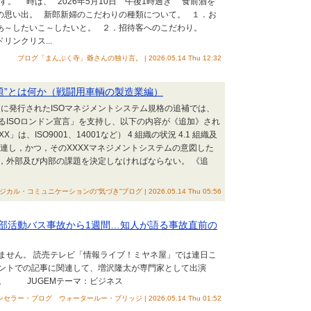
号です。 時は、 2026年5月10日 午後1時過ぎ 食前酒を
の思い出。 新郎新婦のこだわりの種類について。 １．お
あ～したいこ～したいと。 ２．招待客へのこだわり。
ンクリス...
ブログ「まんぷく寺」爺さんの独り言。 | 2026.05.14 Thu 12:32
題”とは何か（戦闘用車輌の製造業編）
23日に発行されたISOマネジメントシステム規格の追補では、
るISOロンドン宣言」を支持し、以下の内容が《追加》され
、ISO9001、14001など） 4 組織の状況 4.1 組織及
連し，かつ，そのXXXXマネジメントシステムの意図した
，外部及び内部の課題を決定しなければならない。 《追
ロジカル・コミュニケーションの“気づき”ブログ | 2026.05.14 Thu 05:56
部活動バス事故から1週間…知人が語る事故直前の
ません。 読売テレビ「情報ライブ！ミヤネ屋」では連日こ
ントでの記事に関連して、増沢隆太が専門家として出演
。 JUGEMテーマ：ビジネス
ラー・ブログ ウォータールー・ブリッジ | 2026.05.14 Thu 01:52