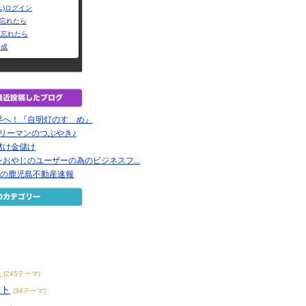
L)ログイン
Dを忘れたら
を忘れたら
作成
界へ！『自明灯のすゝめ』
リーマンのつぶやき♪
儲け金儲け
おやじのユーザーの為のビジネスフ...
ムの鹿児島不動産速報
ト
ス
(245テーマ)
イト
(34テーマ)