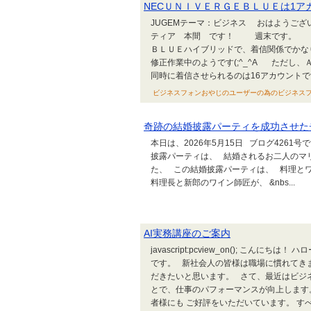
NECＵＮＩＶＥＲＧＥＢＬＵＥは1
JUGEMテーマ：ビジネス おはようござい
ティア 本間 です！ 週末です。 
ＢＬＵＥハイブリッドで、着信関係でか
修正作業中のようです(;^_^A ただし
同時に着信させられるのは16アカウントで
ビジネスフォンおやじのユーザーの為のビジネスフォン・ネ
奇跡の結婚披露パーティを成功させた
本日は、2026年5月15日 ブログ4261
披露パーティは、 結婚されるお二人のマ
た、 この結婚披露パーティは、 料理と
料理長と新郎のワイン師匠が、 &nbs...
AI実務講座のご案内
javascript:pcview_on(); こ
です。 新社会人の皆様は職場に慣れてき
だきたいと思います。 さて、最近はビジネ
とで、仕事のパフォーマンスが向上します。
者様にも ご好評をいただいています。 すべ