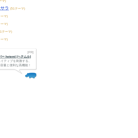
ーマ)
脱サラ
(51テーマ)
テーマ)
テーマ)
61テーマ)
テーマ)
[PR]
 heteml [ヘテムル]
エイティブを刺激する、
Bの大容量と便利な高機能！