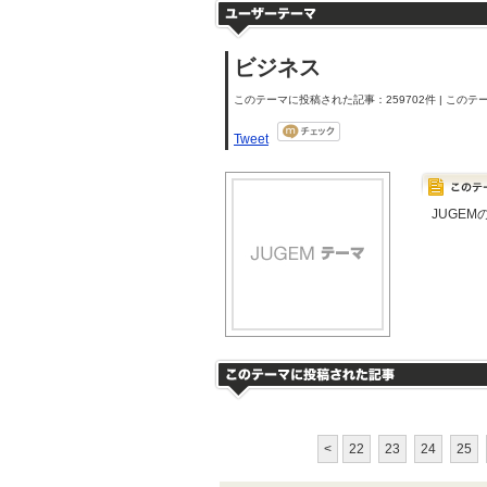
ビジネス
このテーマに投稿された記事：259702件 | このテー
Tweet
JUGE
<
22
23
24
25