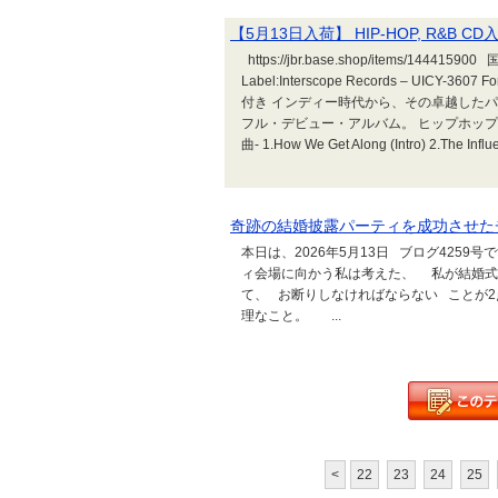
【5月13日入荷】 HIP-HOP, R&B CD
https://jbr.base.shop/items/144415900 国内
Label:Interscope Records – UICY-3607
付き インディー時代から、その卓越した
フル・デビュー・アルバム。 ヒップホップ
曲- 1.How We Get Along (Intro) 2.The Influe
奇跡の結婚披露パーティを成功させた
本日は、2026年5月13日 ブログ4259
ィ会場に向かう私は考えた、 私が結婚式
て、 お断りしなければならない ことが
理なこと。 ...
<
22
23
24
25