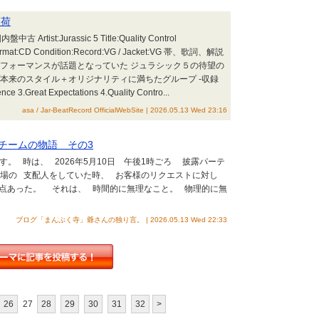
入荷
盤中古 Artist:Jurassic 5 Title:Quality Control
 Format:CD Condition:Record:VG / Jacket:VG 帯、歌詞、解説
パフォーマンスが話題となっていた ジュラシック５の待望の
本来のスタイル＋オリジナリティに満ちたグループ -収録
nce 3.Great Expectations 4.Quality Contro...
asa / Jar-BeatRecord OfficialWebSite | 2026.05.13 Wed 23:16
チームの物語 その3
号です。 時は、 2026年5月10日 午後1時ごろ 披露パーテ
場の 支配人をしていた時、 お客様のリクエストに対し
2点あった。 それは、 時間的に無理なこと。 物理的に無
ブログ「まんぷく寺」爺さんの独り言。 | 2026.05.13 Wed 22:33
26
27
28
29
30
31
32
>