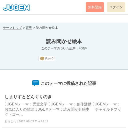
[pear_error: message="Success" code=0 mode=return level=notice
prefix="" info=""]
無料登録
ログイン
テーマトップ
育児
読み聞かせ絵本
読み聞かせ絵本
このテーマのついた記事：460件
このテーマに投稿された記事
しまりすとどんぐりのき
JUGEMテーマ：児童文学 JUGEMテーマ：創作活動 JUGEMテーマ：
お気に入りの雑誌 JUGEMテーマ：読み聞かせ絵本 チャイルドブッ
ク・ゴー...
あれこれ | 2023.08.03 Thu 14:11