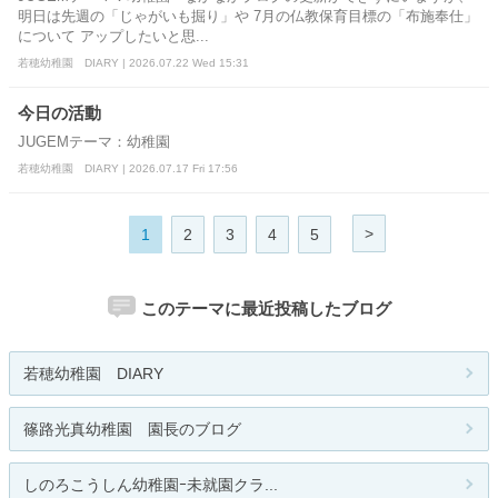
明日は先週の「じゃがいも掘り」や 7月の仏教保育目標の「布施奉仕」
について アップしたいと思...
若穂幼稚園 DIARY | 2026.07.22 Wed 15:31
今日の活動
JUGEMテーマ：幼稚園
若穂幼稚園 DIARY | 2026.07.17 Fri 17:56
>
1
2
3
4
5
このテーマに最近投稿したブログ
若穂幼稚園 DIARY
篠路光真幼稚園 園長のブログ
しのろこうしん幼稚園ｰ未就園クラ...