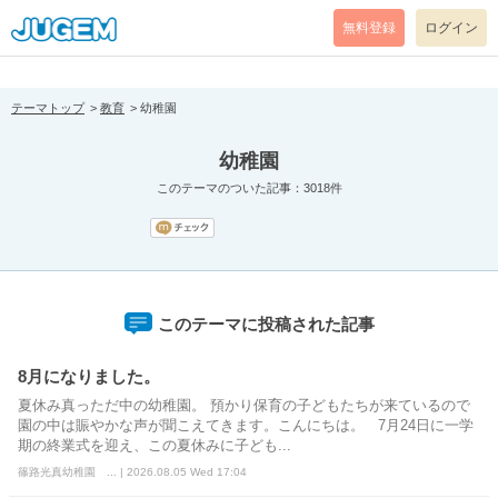
[pear_error: message="Success" code=0 mode=return level=notice
prefix="" info=""]
無料登録
ログイン
テーマトップ
教育
幼稚園
幼稚園
このテーマのついた記事：3018件
このテーマに投稿された記事
8月になりました。
夏休み真っただ中の幼稚園。 預かり保育の子どもたちが来ているので
園の中は賑やかな声が聞こえてきます。こんにちは。 7月24日に一学
期の終業式を迎え、この夏休みに子ども...
篠路光真幼稚園 ... | 2026.08.05 Wed 17:04