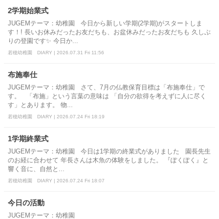
2学期始業式
JUGEMテーマ：幼稚園 今日から新しい学期(2学期)がスタートしま
す！! 長いお休みだったお友だちも、お盆休みだったお友だちも 久しぶ
りの登園です✨ 今日か...
若穂幼稚園 DIARY | 2026.07.31 Fri 11:56
布施奉仕
JUGEMテーマ：幼稚園 さて、7月の仏教保育目標は「布施奉仕」で
す。 「布施」という言葉の意味は 「自分の欲得を考えずに人に尽く
す」とあります。 物...
若穂幼稚園 DIARY | 2026.07.24 Fri 18:19
1学期終業式
JUGEMテーマ：幼稚園 今日は1学期の終業式がありました 園長先生
のお経に合わせて 年長さんは木魚の体験をしました。 『ぽくぽく』と
響く音に、自然と...
若穂幼稚園 DIARY | 2026.07.24 Fri 18:07
今日の活動
JUGEMテーマ：幼稚園