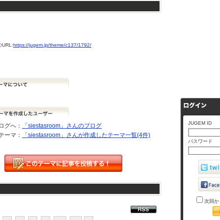
URL:
https://jugem.jp/theme/c137/1792/
JUGEM ID
ログへ：
「siestasroom」さんのブログ
テーマ：
「siestasroom」さんが作成したテーマ一覧(4件)
パスワード
次回か