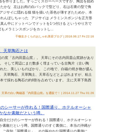
器を作りました。すっごくスローペースですが、陶芸を始め
したかな 左はお肉の白パックで型どり、右は石膏の型で角
アジサイに隠れる猫 猫を描いた茶色が薄すぎたためか、本
れんぼしちゃった アジサイは メラミンスポンジを正方形
真ん中にドットペンでドットを1つ付ける というやり方で
もメラミンスポンジをカットし...
干物女さくらのおしゃれ美容ブログ | 2016.06.17 Fri 22:16
、天草陶石とは
幻の窯「古内田皿山窯」。 天草にその古内田皿山窯跡があり
す。 そして周辺にまだ数多く埋まっている古陶片（古い陶
かれた、美しいものばかり。 この地で、白磁の焼き物が盛ん
。 天草陶石、天草陶土、天草石などとよばれますが、粘土
本で採れる陶石の約8割を占めています。 主に天草下島西
の白い陶磁器『内田皿山焼』を通販で！ | 2014.11.27 Thu 01:26
けのシーサーが作れる！国際通り、ホテルオーシャ
かなか素敵だという噂。
覇市】自分だけのシーサーが作れる！国際通り、ホテルオーシャ
か素敵だという噂。国際通りのすぐ裏側に、本当の沖縄が
、ご存知「国際通り」。その賑やかな国際通りの裏側に、