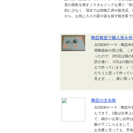
昔の面影を残すノスタルジックな通り「壺
的に少なく、現在では焼物工房や販売店、
がら、お気に入りの皿や器を探す観光客でいつ
陶芸教室で雛人形を作
JUGEMテーマ：陶芸
用陶器鉢の受け皿。 こ
ったので、2作目は猫の
訳が違い、３Dはの猫の
土で作っています。） 
だろうと思って作って
見えず。。。 家に帰って.
陶芸の文化祭
JUGEMテーマ：陶芸午
んできて、1曲は出来上
て、細かいお直し以外は
飯の下ごしらえをして
お当番と言っても、芳