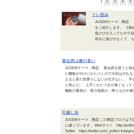
1
2
3
4
5
ぐい呑み
JUGEMテーマ：陶芸
をご紹
底ひびが入ってたので自
高台に遊びがなくて、
童仙房は黴の臭い
JUGEMテーマ：陶芸 童仙房を使うと焼
だ棚板がやけにかたつくので今回はやむな
えると甚だ気乗りしないが仕方ない。 手
と挟んだ。 上手くかたつきが無くなって
棚板の裏側が、窯の地面が、降りものや童仙
引越し先
JUGEMテーマ：陶芸 この陶芸ブログは
に綴っています。 Webサイト http://pottori.com/
Twitter https://twitter.com/_pottori Insta