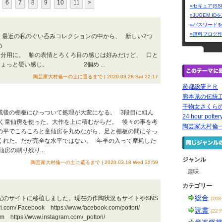
6
7
8
9
10
11
>
»セキュア(SS
»JUGEM I
»パスワード
»無料ブログ
 最近の私のぐい呑みコレクションの中から、 新しい2つ
介します。 1個め
分用に。 釉の表情とろくろ目の感じは好みだけど、 口と
ちょっと硬い感じ。 2個め ...
陶芸家大村倫一の土に還るまで | 2020.03.28 Sat 22:17
遊都総研ＰＲ
熊本県の伝統工
干物女さくら
成後の棚板にひっついて処理が大変になる。 3段目に組ん
24 hour potter
く童仙房を使った。大作を上に積むからだ。 後々の事を考
陶芸家大村倫
の平でころころと童仙房を丸めながら、足と棚板の間にそっ
くれた。だが完全な水平ではない。 年季の入って摩耗した
房の削り残り...
ジャンル
陶芸家大村倫一の土に還るまで | 2020.03.18 Wed 22:59
趣味
カテゴリー
総合
下記のサイトに移植しました。現在の作陶状況もサイトやSNS
(20
 Facebook https://www.facebook.com/pottori/
読書
(22
gram https://www.instagram.com/_pottori/