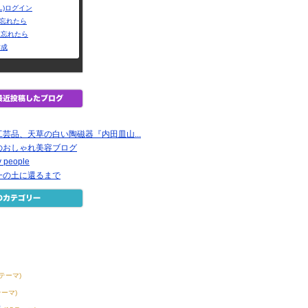
L)ログイン
Dを忘れたら
を忘れたら
作成
芸品、天草の白い陶磁器『内田皿山...
のおしゃれ美容ブログ
y people
一の土に還るまで
8テーマ)
テーマ)