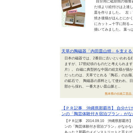
自分用に砥部焼の猫食
た頃より絵付けは上達
皿を作りました。 左：
焼き後猫がほんとにかく
にカット→十字に削る→
描いてみました。 葉っぱ
天草の陶磁器「内田皿山焼」を支える
日本の磁器では、2番目に古いといわれる
ますが、17世紀頃のものだと考えられま
片）。 白磁に典型的な中国の絵文様が描
だったのは、天草でとれる「陶石」のお蔭
の鉱石で、 陶磁器の原料として使われ、日
部から採れ、一番大きい皿山脈と...
熊本県の伝統工芸品、天草
【ＰＲ記事 沖縄県那覇市】 自分だ
ンの「陶芸体験付き宿泊プラン」がな
【ＰＲ記事 2014.09.10 沖縄県那
ンの「陶芸体験付き宿泊プラン」がなかな
あった？那覇のメインストリートと言えば