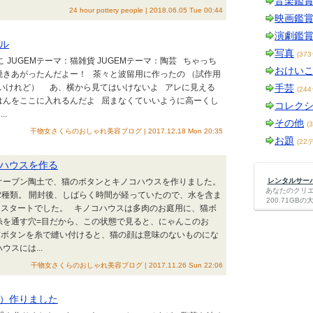
音楽鑑
24 hour pottery people | 2018.06.05 Tue 00:44
映画鑑
演劇鑑
ル
写真
(37
こ JUGEMテーマ：猫雑貨 JUGEMテーマ：陶芸 ちゃっち
おけい
きあがったんだよー！ 茶々と波留用に作ったの （試作用
いけれど） あ、横から見てはいけないよ アレに見える
手芸
(24
はんをここに入れるんだよ 屈まなくていいように高ーくし
コレク
.
その他
(
干物女さくらのおしゃれ美容ブログ | 2017.12.18 Mon 20:35
お題
(22
ハウスを作る
 オーブン陶土で、猫のボタンとキノコハウスを作りました。
レンタルサーバー
あなたのクリ
種類。 開封後、しばらく時間が経っていたので、水を含ま
200.71G
らスタートでした。 キノコハウスは多肉のお庭用に、猫ボ
糸を通す穴=目だから、この状態で見ると、にゃんこのお
猫ボタンを糸で縫い付けると、猫の顔は意味のないものにな
スには...
干物女さくらのおしゃれ美容ブログ | 2017.11.26 Sun 22:06
）作りました