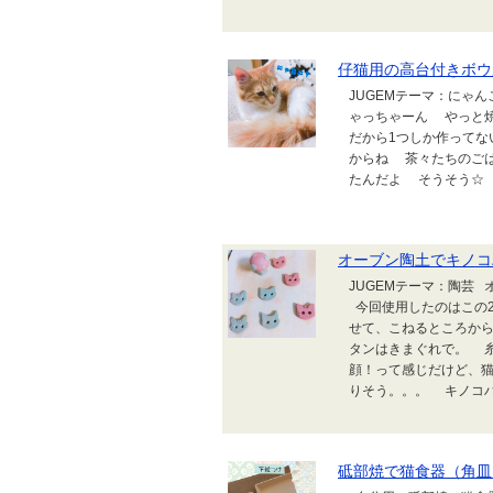
仔猫用の高台付きボウ
JUGEMテーマ：にゃん
ゃっちゃーん やっと焼
だから1つしか作ってな
からね 茶々たちのご
たんだよ そうそう☆ ..
オーブン陶土でキノコ
JUGEMテーマ：陶芸
今回使用したのはこの2
せて、こねるところか
タンはきまぐれで。 
顔！って感じだけど、
りそう。。。 キノコハウ
砥部焼で猫食器（角皿