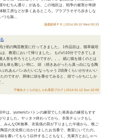
屋やむちん通り」がある。この地区は、戦争の被害が奇跡
体験工房などが多くあるところ。ブラブラそぞろ歩きしな
も賑...
遊都総研ＰＲ | 2014.09.10 Wed 00:33
る
年明け初の陶芸教室に行ってきました。 1作品目は、猫草栽培
れは、教室において帰りました。 ものの10分でできてしま
雛人形を作ろうとしたのですが。。。 紙に猫を描くのとは
頭も体も難しい 特に、頭 （焼きあがったら真っ白になる陶
つぶれあんパンみたいになっちゃう 2頭身くらいがかわいい
いたのですが、胴体に頭を乗せてみると、頭でっかちにしか
..
干物女さくらのおしゃれ美容ブログ | 2014.01.12 Sun 22:09
前中は、yumeriのバトンの練習でした発表会の練習もすす
がりました。ヤッタァ終わってから、衣装チェックもし
、みんなOK無事、衣装係の荷が下りました午後から、晩ご
、陶芸の文化祭に出かけましたお当番で、教室にいてたの。
名録を書いてもらう以外することもなく、先輩方とおしゃべ