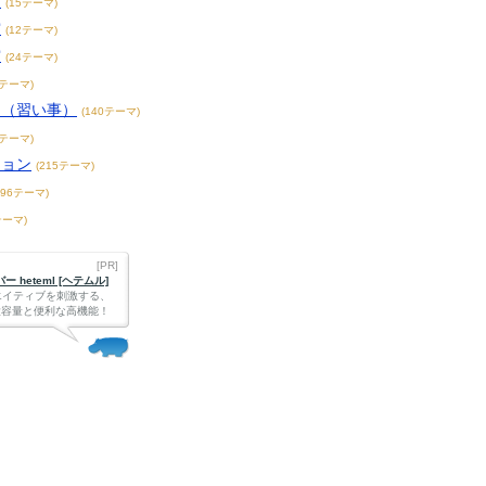
賞
(15テーマ)
賞
(12テーマ)
賞
(24テーマ)
3テーマ)
こ（習い事）
(140テーマ)
4テーマ)
ション
(215テーマ)
396テーマ)
テーマ)
[PR]
 heteml [ヘテムル]
エイティブを刺激する、
Bの大容量と便利な高機能！