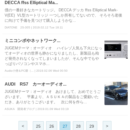
DECCA ffss Elliptical Ma...
僕の一番好きなカートリッジ。 DECCA デッカ ffss Elliptical Mark-
V(EE) VL型カートリッジ 一つしか所有してないので、 そろそろ老後
に向けて予備を見つけて購入しようかな...
DIATONE 2S-305 | 2019.02.12 Tue 18:11
ミニコンポやネットワーク...
JUGEMテーマ：オーディオ ハイレゾ人気も下火になっ
てオーディオの世界も静かになりましたし、新製品も殆
ど発売されなくなってしまいましたが、そんな中でもや
っぱりパソコンやスマホ...
Audio小僧＆PC爺（... | 2019.02.06 Wed 00:50
AUDI RS7 カーオーディオ...
JUGEMテーマ：オーディオ あけまして、おめでとうご
ざいます。 平素より、ＡＳＵＫＡの製品をご愛顧いた
だき、ありがとうございます。 次に何を作ら...
ASUKA 開発者ブログ | 2019.01.09 Wed 03:19
<
>
25
26
27
28
29