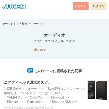
[pear_error: message="Success" code=0 mode=return level=notice
prefix="" info=""]
無料登録
ログイン
テーマトップ
総合
オーディオ
オーディオ
このテーマのついた記事：2966件
このテーマに投稿された記事
ニアフィールド環境のスピ...
JUGEMテーマ：オーディオ 私の場合はニアフィールド
環境で使っているスピーカーは「SONY」・
「YAMAHA」・「ONKYO」・「Kenwood」・
「Pioneer」・「Panasonic」・「Teac」と国内メー...
オーディオ小僧と... | 2019.03.26 Tue 00:38