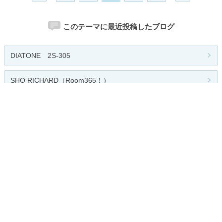
このテーマに最近投稿したブログ
DIATONE 2S-305
SHO RICHARD（Room365！）
パソコン物語（パソコンとカメラ）
佐渡の四季+α
SKYTIME BLOG!!
関連カテゴリー
総合
読書
音楽鑑賞
映画鑑賞
演劇鑑賞