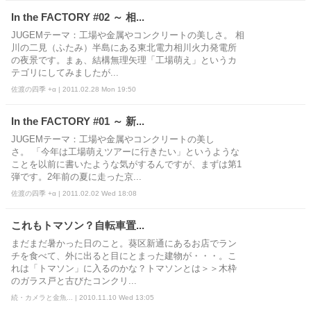
In the FACTORY #02 ～ 相...
JUGEMテーマ：工場や金属やコンクリートの美しさ。 相
川の二見（ふたみ）半島にある東北電力相川火力発電所
の夜景です。まぁ、結構無理矢理「工場萌え」というカ
テゴリにしてみましたが...
佐渡の四季 +α | 2011.02.28 Mon 19:50
In the FACTORY #01 ～ 新...
JUGEMテーマ：工場や金属やコンクリートの美し
さ。 「今年は工場萌えツアーに行きたい」というような
ことを以前に書いたような気がするんですが、まずは第1
弾です。2年前の夏に走った京...
佐渡の四季 +α | 2011.02.02 Wed 18:08
これもトマソン？自転車置...
まだまだ暑かった日のこと。葵区新通にあるお店でラン
チを食べて、外に出ると目にとまった建物が・・・。こ
れは「トマソン」に入るのかな？トマソンとは＞＞木枠
のガラス戸と古びたコンクリ...
続・カメラと金魚... | 2010.11.10 Wed 13:05