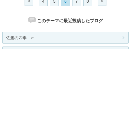
<
>
4
5
6
7
8
このテーマに最近投稿したブログ
佐渡の四季 + α
Folkloro ～1ページの物語～
佐渡の四季
DMM英会話の美人教師と英会話を楽...
佐渡の四季+α
人気のテーマ