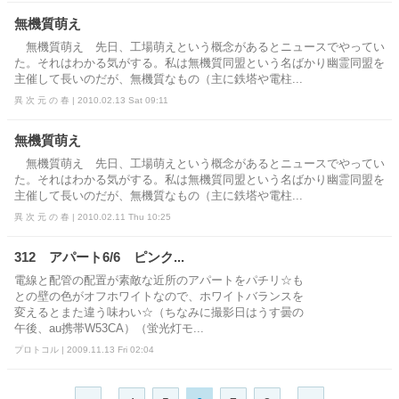
無機質萌え
無機質萌え 先日、工場萌えという概念があるとニュースでやってい
た。それはわかる気がする。私は無機質同盟という名ばかり幽霊同盟を
主催して長いのだが、無機質なもの（主に鉄塔や電柱...
異 次 元 の 春 | 2010.02.13 Sat 09:11
無機質萌え
無機質萌え 先日、工場萌えという概念があるとニュースでやってい
た。それはわかる気がする。私は無機質同盟という名ばかり幽霊同盟を
主催して長いのだが、無機質なもの（主に鉄塔や電柱...
異 次 元 の 春 | 2010.02.11 Thu 10:25
312 アパート6/6 ピンク...
電線と配管の配置が素敵な近所のアパートをパチリ☆も
との壁の色がオフホワイトなので、ホワイトバランスを
変えるとまた違う味わい☆（ちなみに撮影日はうす曇の
午後、au携帯W53CA）（蛍光灯モ...
プロトコル | 2009.11.13 Fri 02:04