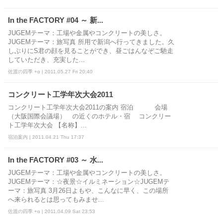
In the FACTORY #04 ～ 新...
JUGEMテーマ：工場や金属やコンクリートの美しさ。
JUGEMテーマ：旅写真 所用で新潟へ行ってきました。久
しぶりにS君の顔を見ることができ、昼ごはんなぞご馳走
していただき、充実した...
佐渡の四季 +α | 2011.05.27 Fri 20:40
コンクリート工学年次大会2011
コンクリート工学年次大会2011の案内 宿泊 会場
（大阪国際会議場） の近くのホテル・宿 コンクリー
ト工学年次大会 【名称】...
宿泊案内 | 2011.04.21 Thu 17:37
In the FACTORY #03 ～ 水...
JUGEMテーマ：工場や金属やコンクリートの美しさ。
JUGEMテーマ：☆夜景☆イルミネーション☆JUGEMテ
ーマ：旅写真 3月26日よもや、こんなに早く、この場所
へ来られるとは思ってもみませ...
佐渡の四季 +α | 2011.04.09 Sat 23:53