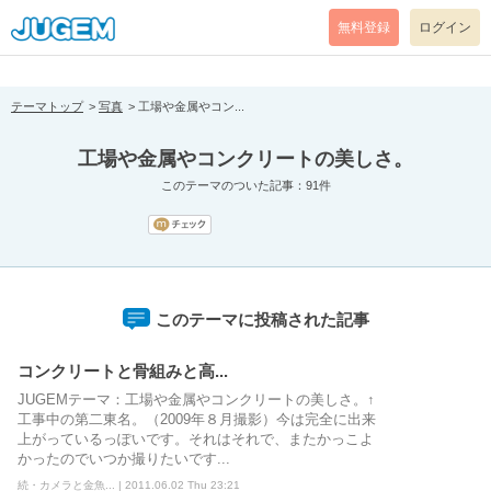
[pear_error: message="Success" code=0 mode=return level=notice
prefix="" info=""]
無料登録
ログイン
テーマトップ
写真
工場や金属やコン...
工場や金属やコンクリートの美しさ。
このテーマのついた記事：91件
このテーマに投稿された記事
コンクリートと骨組みと高...
JUGEMテーマ：工場や金属やコンクリートの美しさ。↑
工事中の第二東名。（2009年８月撮影）今は完全に出来
上がっているっぽいです。それはそれで、またかっこよ
かったのでいつか撮りたいです...
続・カメラと金魚... | 2011.06.02 Thu 23:21