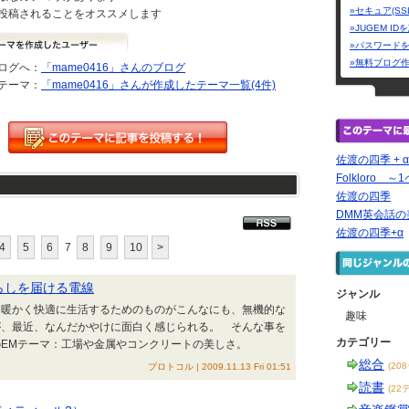
»セキュア(SS
投稿されることをオススメします
»JUGEM I
»パスワード
»無料ブログ
ログへ：
「mame0416」さんのブログ
テーマ：
「mame0416」さんが作成したテーマ一覧(4件)
佐渡の四季 + α
Folkloro 
佐渡の四季
DMM英会話
佐渡の四季+α
4
5
6
7
8
9
10
>
くらしを届ける電線
ジャンル
、暖かく快適に生活するためのものがこんなにも、無機的な
趣味
が、最近、なんだかやけに面白く感じられる。 そんな事を
カテゴリー
GEMテーマ：工場や金属やコンクリートの美しさ。
総合
(20
プロトコル | 2009.11.13 Fri 01:51
読書
(22