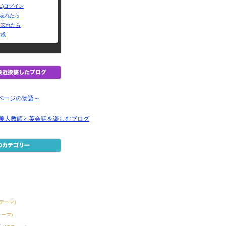
L)ログイン
Dを忘れたら
を忘れたら
作成
～1ページの物語～
の美人教師と英会話を楽しむブログ
8テーマ)
テーマ)