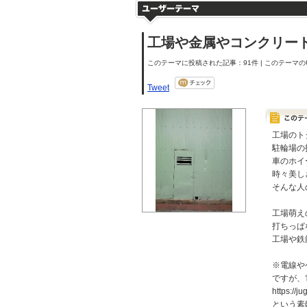
工場や金属やコンクリー
このテーマに投稿された記事：91件 | このテーマのU
Tweet
工場のト
駐輪場の
車のホイ
時々美し
そんな人
工場萌え
打ちっぱ
工場や鉄
※電線や
ですが、
https://j
という素