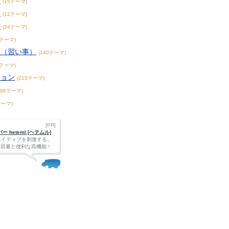
賞
(15テーマ)
賞
(12テーマ)
賞
(24テーマ)
3テーマ)
こ（習い事）
(140テーマ)
4テーマ)
ション
(215テーマ)
396テーマ)
テーマ)
[PR]
 heteml [ヘテムル]
エイティブを刺激する、
Bの大容量と便利な高機能！