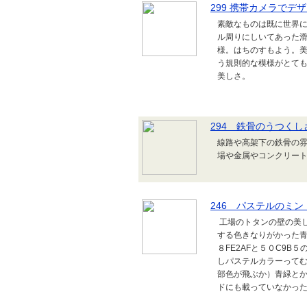
299 携帯カメラで
素敵なものは既に世界に
ル周りにしいてあった滑
様。はちのすもよう。
う規則的な模様がとても
美しさ。
294 鉄骨のうつく
線路や高架下の鉄骨の雰
場や金属やコンクリー
246 パステルのミ
工場のトタンの壁の美
する色きなりがかった青緑
８FE2AFと５０C9
しパステルカラーって
部色が飛ぶか）青緑と
ドにも載っていなかった