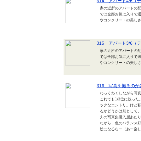
314 アパート4/6（
家の近所のアパートの
では全部お気に入りで選
やコンクリートの美し
315 アパート3/6
家の近所のアパートの
では全部お気に入りで選
やコンクリートの美し
316 写真を撮るのが
わっくわくしながら写真
これでも1/3位に絞っ
ックなエントリ。けど
るかどうかは別として
えの写真集購入層あた
ながら、色のバランス
絵になるなー（あー楽し