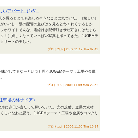
しいアパート（1/6）
真を撮るととても楽しめそうなことに気づいた。（嬉しい）
スがいいし、壁の配管の並びはを見るとわくわくするしか
オフホワイトそんな、電線好き配管好きサビ好きにはたまら
ク！）嬉しくなっていっぱい写真を撮ってきた。JUGEMテ
ンクリートの美しさ。
プロトコル | 2009.11.12 Thu 07:42
味だしてるなーといつも思うJUGEMテーマ：工場や金属
さ。
プロトコル | 2009.11.09 Mon 23:52
（駐車場の格子ドア）
の扉に夕日が当たって輝いていた。光の反射。金属の素材
くしいなあと思う。JUGEMテーマ：工場や金属やコンクリ
プロトコル | 2009.11.05 Thu 10:14