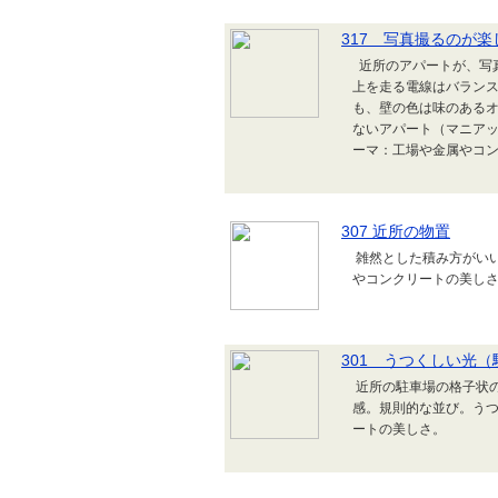
317 写真撮るのが楽
近所のアパートが、写
上を走る電線はバラン
も、壁の色は味のある
ないアパート（マニアッ
ーマ：工場や金属やコ
307 近所の物置
雑然とした積み方がいい
やコンクリートの美し
301 うつくしい光
近所の駐車場の格子状
感。規則的な並び。うつ
ートの美しさ。