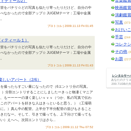
音楽鑑
ディティール2）
映画鑑
配管をパチリ☆どの写真も似たり寄ったりだけど、自分の中
べなかったので全部アップ☆ JUGEMテーマ：工場や金属
演劇鑑
さ。
写真
(37
プロトコル | 2009.11.13 Fri 01:45
おけい
手芸
(24
（ディティール１）
コレク
配管をパチリ☆どの写真も似たり寄ったりだけど、自分の中
その他
(
べなかったので全部アップ☆ JUGEMテーマ：工場や金属
さ。
お題
(22
プロトコル | 2009.11.13 Fri 01:43
レンタルサーバー
楽しいアパート（2/6）
あなたのクリ
200.71G
を撮ったらすごい量になったので（6エントリ分の写真。
た。）分割エントリすることにしましたーきっと物凄くマニア
私、もーーーーの凄く楽しいｖｖｖ（つか、私の写真で伝わ
、このアパートを好きな人はきっといると思う。）（工場萌
りに。）真ん中の配管。上半分下半分配管の並びもさること
好きだなー。そして、引きで撮っても、上下分けて撮っても
い）えへへ。次回エントリはさら...
プロトコル | 2009.11.12 Thu 07:52