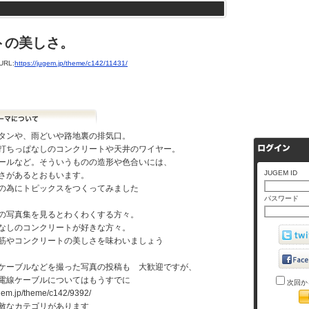
トの美しさ。
RL:
https://jugem.jp/theme/c142/11431/
タンや、雨どいや路地裏の排気口。
打ちっぱなしのコンクリートや天井のワイヤー。
ールなど。そういうものの造形や色合いには、
JUGEM ID
さがあるとおもいます。
の為にトピックスをつくってみました
パスワード
の写真集を見るとわくわくする方々。
なしのコンクリートが好きな方々。
筋やコンクリートの美しさを味わいましょう
ケーブルなどを撮った写真の投稿も 大歓迎ですが、
電線ケーブルについてはもうすでに
次回か
ugem.jp/theme/c142/9392/
敵なカテゴリがあります