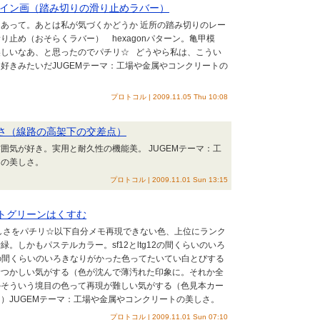
デザイン画（踏み切りの滑り止めラバー）
あって。あとは私が気づくかどうか 近所の踏み切りのレー
り止め（おそらくラバー） hexagonパターン。亀甲模
美しいなあ、と思ったのでパチリ☆ どうやら私は、こうい
好きみたいだJUGEMテーマ：工場や金属やコンクリートの
プロトコル | 2009.11.05 Thu 10:08
しさ（線路の高架下の交差点）
囲気が好き。実用と耐久性の機能美。 JUGEMテーマ：工
トの美しさ。
プロトコル | 2009.11.01 Sun 13:15
ントグリーンはくすむ
しさをパチリ☆以下自分メモ再現できない色、上位にランク
。しかもパステルカラー。sf12とltg12の間くらいのいろ
B５の間くらいのいろきなりがかった色ってたいてい白とびする
むつかしい気がする（色が沈んで薄汚れた印象に。それか全
かそういう境目の色って再現が難しい気がする（色見本カー
）JUGEMテーマ：工場や金属やコンクリートの美しさ。
プロトコル | 2009.11.01 Sun 07:10