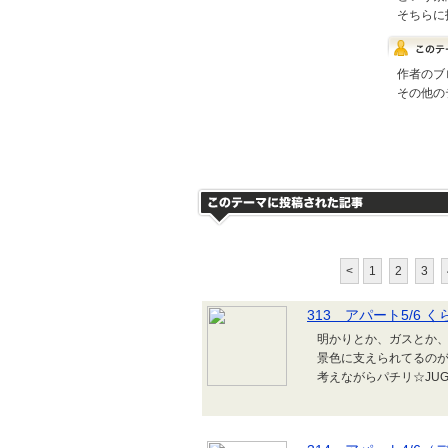
そちらに
作者のブ
その他の
<
1
2
3
313 アパート5/6 
明かりとか、ガスとか
景色に支えられてるの
考えながらパチリ☆JU