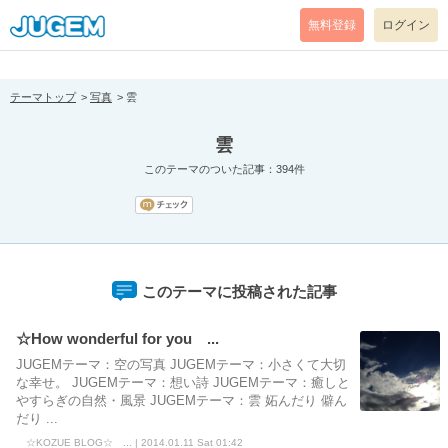
[pear_error: message="Success" code=0 mode=return level=notice
prefix="" info=""]
無料登録
ログイン
テーマトップ
写真
雲
雲
このテーマのついた記事：394件
このテーマに投稿された記事
☆How wonderful for you ...
JUGEMテーマ：空の写真 JUGEMテーマ：小さくて大切
な幸せ。 JUGEMテーマ：想い詩 JUGEMテーマ：癒しと
やすらぎの自然・風景 JUGEMテーマ：雲 妬んだり 僻ん
だり ...
☆KOZUE BLOG☆ ... | 2014.01.11 Sat 01:42