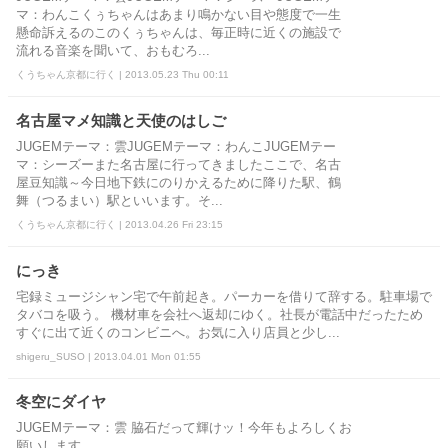
マ：わんこくぅちゃんはあまり鳴かない目や態度で一生
懸命訴えるのこのくぅちゃんは、毎正時に近くの施設で
流れる音楽を聞いて、おもむろ...
くうちゃん京都に行く | 2013.05.23 Thu 00:11
名古屋マメ知識と天使のはしご
JUGEMテーマ：雲JUGEMテーマ：わんこJUGEMテー
マ：シーズーまた名古屋に行ってきましたここで、名古
屋豆知識～今日地下鉄にのりかえるために降りた駅、鶴
舞（つるまい）駅といいます。そ...
くうちゃん京都に行く | 2013.04.26 Fri 23:15
にっき
宅録ミュージシャン宅で午前起き。パーカーを借りて辞する。駐車場で
タバコを吸う。 機材車を会社へ返却にゆく。社長が電話中だったため
すぐに出て近くのコンビニへ。お気に入り店員と少し...
shigeru_SUSO | 2013.04.01 Mon 01:55
冬空にダイヤ
JUGEMテーマ：雲 脇石だって輝けッ！今年もよろしくお
願いします