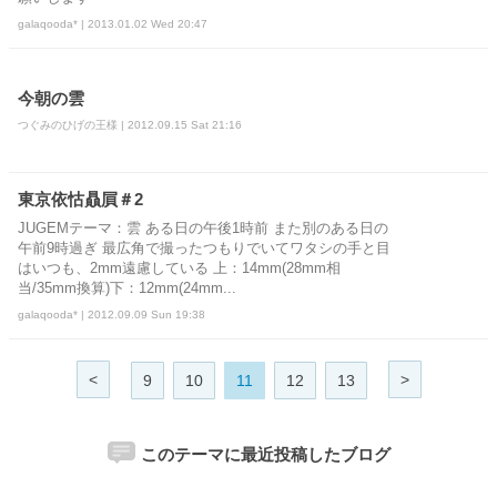
galaqooda* | 2013.01.02 Wed 20:47
今朝の雲
つぐみのひげの王様 | 2012.09.15 Sat 21:16
東京依怙贔屓＃2
JUGEMテーマ：雲 ある日の午後1時前 また別のある日の
午前9時過ぎ 最広角で撮ったつもりでいてワタシの手と目
はいつも、2mm遠慮している 上：14mm(28mm相
当/35mm換算)下：12mm(24mm...
galaqooda* | 2012.09.09 Sun 19:38
<
>
9
10
11
12
13
このテーマに最近投稿したブログ