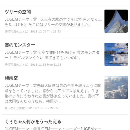
ツリーの空間
JUGEMテーマ：雲 天王寺の駅のすぐそばで 何となく上
を見上げると そこにはツリーの空間がありました。
携帯写真のことば | 2013.12.05 Thu 23:43
雲のモンスター
JUGEMテーマ：雲 大空で雄叫びをあげる 雲のモンスタ
ー！ デビルマンくらい 出てきてもいいのに。
携帯写真のことば | 2013.11.18 Mon 11:28
梅雨空
JUGEMテーマ：雲先日大阪便は雲の合間を縫うように航
路をとっていました。窓から北アルプスは見えず。生き
物のようにうねうねと雲が沸き立っていました。雲の下
は大雨なんだろうなあ。梅雨が...
秋田の山と医療 | 2013.07.30 Tue 22:55
くぅちゃん何かをうったえる
JUGEMテーマ：雲JUGEMテーマ：シーズーJUGEMテー