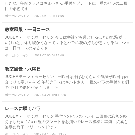
したね 午前クラスはキルトさん 手付きプレートに一重のバラの二回
目の彩色です ...
ポーセレンペイン... | 2022.05.13 Fri 14:55
教室風景・一日コース
JUGEMテーマ：ポーセリン 今日は半袖でも過ごせるほどの気温 嬉し
いけれど、余り暖かくなってくるとバラの花の持ちが悪くなる💦 今日
は一日コースのみるくさ...
ポーセレンペイン... | 2022.05.06 Fri 17:46
教室風景・水曜日
JUGEMテーマ：ポーセリン 一昨日は汗ばむくらいの気温が昨日は雨
交じりで寒い～(-_-;) 午前クラスはキルトさん 一重のバラの手付きと例
の1回目の彩色が完了しました...
ポーセレンペイン... | 2022.04.21 Thu 10:26
レースに咲くバラ
JUGEMテーマ：ポーセリン 手付きのバラのトレイ 二回目の彩色を終
えました♬ 17ｃｍ程のプレートをお揃いのレース模様に準備、焼成も
無事に終了 フリーハンドでレー...
ポーセレンペイン... | 2022.04.18 Mon 13:47