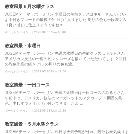
教室風景６月水曜クラス
JUGEMテーマ：ポーセリン 水曜日の午前クラスはキルトさん いよい
よ手付きプレートの最後の仕上げに入りました 周りの色も一段濃く入
り良い感じに仕上りそうですね♬ ...
ポーセレンペイン... | 2022.06.05 Sun 10:09
教室風景・水曜日
JUGEMテーマ：ポーセリン 先週の水曜日の午前クラスはキルトさん
アメリカン技法の一重のピンクローズを描いていただいてます ２回目
の彩色作業の続き バラの周りの色も濃...
ポーセレンペイン... | 2022.05.30 Mon 17:50
教室風景・一日コース
JUGEMテーマ：ポーセリン 先週の金曜日は一日コースのみるくさん
午前中は、アメリカン技法のマーガレットのマグカップ ２回目の彩
色、少しずつメリハリが付いてきましたよ ...
ポーセレンペイン... | 2022.05.23 Mon 19:29
教室風景・５月水曜クラス
JUGEMテーマ：ポーセリン 昨日は天気予報が外れ、随分お天気成りま