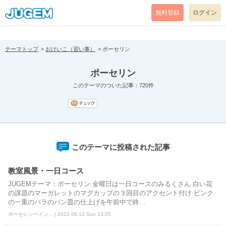
[pear_error: message="Success" code=0 mode=return level=notice
prefix="" info=""]
無料登録
ログイン
テーマトップ
おけいこ（習い事）
ポーセリン
ポーセリン
このテーマのついた記事：720件
このテーマに投稿された記事
教室風景・一日コース
JUGEMテーマ：ポーセリン 金曜日は一日コースのみるくさん 白い花
の課題のマーガレットのマグカップの３回目のアクセント付け ピンク
の一重のバラのパン皿の仕上げを午前中で終...
ポーセレンペイン... | 2022.06.12 Sun 13:25