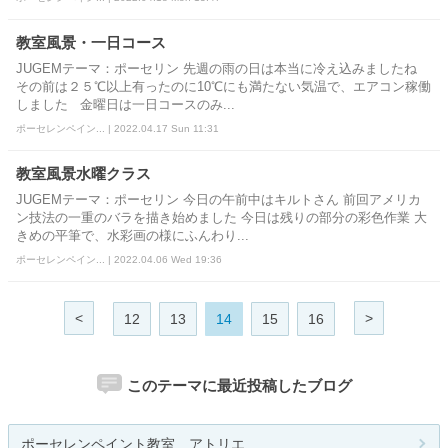
教室風景・一日コース
JUGEMテーマ：ポーセリン 先週の雨の日は本当に冷え込みましたね
その前は２５℃以上有ったのに10℃にも満たない気温で、エアコン稼働
しました 金曜日は一日コースのみ...
ポーセレンペイン... | 2022.04.17 Sun 11:31
教室風景水曜クラス
JUGEMテーマ：ポーセリン 今日の午前中はキルトさん 前回アメリカ
ン技法の一重のバラを描き始めました 今日は残りの部分の彩色作業 大
きめの平筆で、水彩画の様にふんわり...
ポーセレンペイン... | 2022.04.06 Wed 19:36
<
>
12
13
14
15
16
このテーマに最近投稿したブログ
ポーセレンペイント教室 アトリエ...