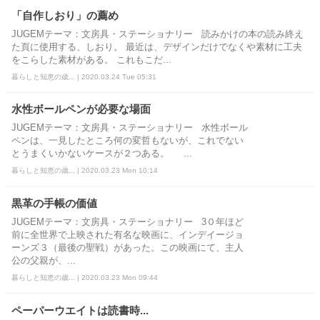
「自作しおり」の薦め
JUGEMテーマ：文房具・ステーショナリー 読みかけの本の読み終え
た頁に使用する、しおり。 最近は、デザインだけでなくや素材に工夫
をこらした素材がある。 これもこだ...
暮らしと知恵の歳... | 2020.03.24 Tue 05:31
水性ボールペンが必要な場面
JUGEMテーマ：文房具・ステーショナリー 水性ボール
ペンは、一見したところ何の変哲もないが、これでない
とうまくいかないケースが２つある。 ...
暮らしと知恵の歳... | 2020.03.23 Mon 10:14
黒革の手帳の価値
JUGEMテーマ：文房具・ステーショナリー 3０年ほど
前に全世界で上映された有名な映画に、インデイージョ
ーンズ３（最後の聖戦）があった。この映画にて、主人
公の父親が、...
暮らしと知恵の歳... | 2020.03.23 Mon 09:44
ペーパーウエイトは読書時...