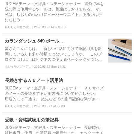
JUGEMテーマ：文房具・ステーショナリー 書斎で本を
読む際に使用するツールは、普通はしおりである。 が、
私は、しおりの代わりにペーパーウエイト、あるいは手
になじみ...
暮らしと知恵の歳... | 2020.03.23 Mon 08:31
カランダッシュ 849 ボール...
皆さんこんにちは。 新しい生活に向けて筆記用具を新
調している方も多い時期ではないでしょうか。 このブ
ログではしばしばビジネスに使えるベーシックかつシ...
ホシイモノガ＝ア... | 2020.03.22 Sun 14:31
長続きするＡ６ノート活用法
JUGEMテーマ：文房具・ステーショナリー Ａ６サイズ
のノートの長続きする活用方法について紹介したい。
用途的には二通り。 旅先などでの旅日記的な気づき...
暮らしと知恵の歳... | 2020.03.21 Sat 07:03
受験・資格試験用の筆記具
JUGEMテーマ：文房具・ステーショナリー 受験時代、
試験当日に使用した筆記具は鉛筆だった。 カッターナイ