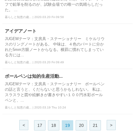
フで鉛筆を削るのが、試験会場での唯一の気晴らしだっ
た。 ...
暮らしと知恵の歳... | 2020.03.20 Fri 09:58
アイデアノート
JUGEMテーマ：文房具・ステーショナリー ミケルリウ
スのリングノートがある。 中味は、４色のパートに分か
れた5mm方眼ノートからなる。横罫に慣れてしまってい
る方には...
暮らしと知恵の歳... | 2020.03.20 Fri 09:49
ボールペンは知的生産活動...
JUGEMテーマ：文房具・ステーショナリー ボールペン
の話と言うと、くだらないと思うかもしれない。 私は、
スラスラと図や絵解きが書きやすい１００円水彩ボール
ペンと、...
暮らしと知恵の歳... | 2020.03.19 Thu 10:24
<
>
17
18
19
20
21