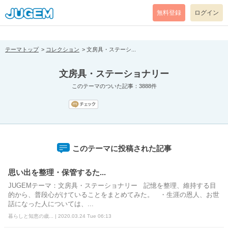
[pear_error: message="Success" code=0 mode=return level=notice
prefix="" info=""]
無料登録
ログイン
テーマトップ
コレクション
文房具・ステーシ...
文房具・ステーショナリー
このテーマのついた記事：3888件
このテーマに投稿された記事
思い出を整理・保管するた...
JUGEMテーマ：文房具・ステーショナリー 記憶を整理、維持する目
的から、普段心がけていることをまとめてみた。 ・生涯の恩人、お世
話になった人については、...
暮らしと知恵の歳... | 2020.03.24 Tue 06:13