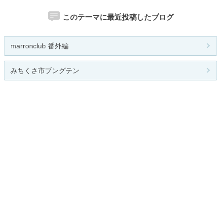
このテーマに最近投稿したブログ
marronclub 番外編
みちくさ市ブングテン
流行速報
東京都町田市つくし野に工房を構え...
文房具が好き
人気のテーマ
SUN GLASS