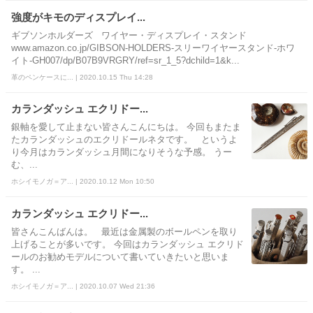
強度がキモのディスプレイ...
ギブソンホルダーズ ワイヤー・ディスプレイ・スタンド
www.amazon.co.jp/GIBSON-HOLDERS-スリーワイヤースタンド-ホワ
イト-GH007/dp/B07B9VRGRY/ref=sr_1_5?dchild=1&k...
革のペンケースに... | 2020.10.15 Thu 14:28
カランダッシュ エクリドー...
銀軸を愛して止まない皆さんこんにちは。 今回もまたま
たカランダッシュのエクリドールネタです。 というよ
り今月はカランダッシュ月間になりそうな予感。 うー
む、...
ホシイモノガ＝ア... | 2020.10.12 Mon 10:50
カランダッシュ エクリドー...
皆さんこんばんは。 最近は金属製のボールペンを取り
上げることが多いです。 今回はカランダッシュ エクリド
ールのお勧めモデルについて書いていきたいと思いま
す。 ...
ホシイモノガ＝ア... | 2020.10.07 Wed 21:36