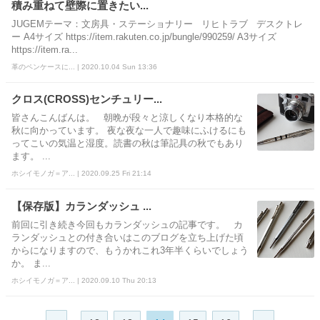
積み重ねて壁際に置きたい...
JUGEMテーマ：文房具・ステーショナリー リヒトラブ デスクトレ
ー A4サイズ https://item.rakuten.co.jp/bungle/990259/ A3サイズ
https://item.ra...
革のペンケースに... | 2020.10.04 Sun 13:36
クロス(CROSS)センチュリー...
皆さんこんばんは。 朝晩が段々と涼しくなり本格的な
秋に向かっています。 夜な夜な一人で趣味にふけるにも
ってこいの気温と湿度。読書の秋は筆記具の秋でもあり
ます。 ...
ホシイモノガ＝ア... | 2020.09.25 Fri 21:14
【保存版】カランダッシュ ...
前回に引き続き今回もカランダッシュの記事です。 カ
ランダッシュとの付き合いはこのブログを立ち上げた頃
からになりますので、もうかれこれ3年半くらいでしょう
か。 ま...
ホシイモノガ＝ア... | 2020.09.10 Thu 20:13