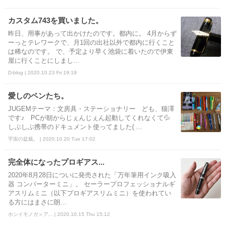
カスタム743を買いました。
昨日、用事があって出かけたのです。都内に。 4月からず
ーっとテレワークで、月1回の出社以外で都内に行くこと
は稀なのです。 で、予定より早く池袋に着いたので伊東
屋に行くことにしまし...
D-blog | 2020.10.23 Fri 19:19
愛しのペンたち。
JUGEMテーマ：文房具・ステーショナリー ども、猫澤
です♪ PCが朝からじぇんじぇん起動してくれなくて💦
しぶしぶ携帯のドキュメント使ってました( ...
宇宙の盆栽。 | 2020.10.20 Tue 17:02
完全体になったプロギアス...
2020年8月28日についに発売された「万年筆用インク吸入
器 コンバーターミニ」。 セーラープロフェッショナルギ
アスリムミニ（以下プロギアスリムミニ）を使われてい
る方にはまさに朗...
ホシイモノガ＝ア... | 2020.10.15 Thu 15:12