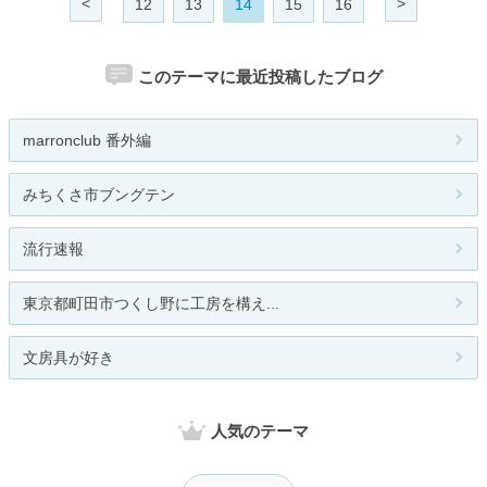
<
>
12
13
14
15
16
このテーマに最近投稿したブログ
marronclub 番外編
みちくさ市ブングテン
流行速報
東京都町田市つくし野に工房を構え...
文房具が好き
人気のテーマ