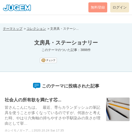
[pear_error: message="Success" code=0 mode=return level=notice
prefix="" info=""]
無料登録
ログイン
テーマトップ
コレクション
文房具・ステーシ...
文房具・ステーショナリー
このテーマのついた記事：3888件
このテーマに投稿された記事
社会人の所有欲を満たす芯...
皆さんこんにちは。 最近、専らカランダッシュの筆記
具を使うことが多くなっているのですが、何故かと考え
た時、やはり六角軸の持ちやすさや手馴染みの良さが理
由として挙...
ホシイモノガ＝ア... | 2020.10.24 Sat 17:35