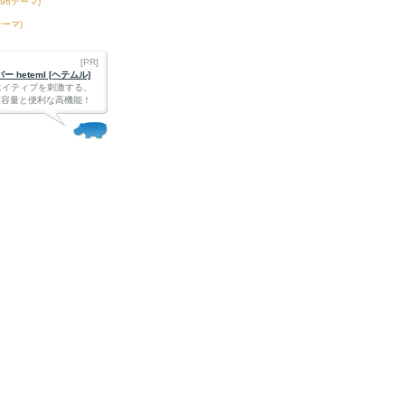
396テーマ)
テーマ)
[PR]
 heteml [ヘテムル]
エイティブを刺激する、
Bの大容量と便利な高機能！