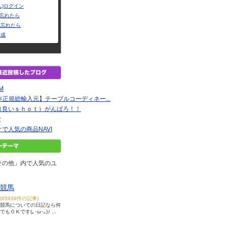
L)ログイン
Dを忘れたら
を忘れたら
作成
EM
日本正規総輸入元】テーブルコーディネー...
（良いｓｈｏｔ）がんばろ！！
y
で人気の商品NAVI
その他」内で人気のユ
競馬
(65939件の記事)
競馬についての日記なら何
でもＯＫです(｡･ω･｡)ﾉ ...