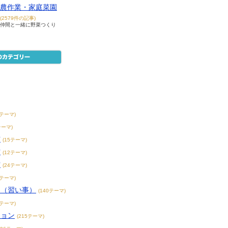
農作業・家庭菜園
(2579件の記事)
仲間と一緒に野菜つくり
8テーマ)
テーマ)
賞
(15テーマ)
賞
(12テーマ)
賞
(24テーマ)
3テーマ)
こ（習い事）
(140テーマ)
4テーマ)
ション
(215テーマ)