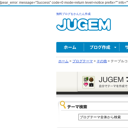
[pear_error: message="Success" code=0 mode=return level=notice prefix="" info=""
無料ブログをかんたん作成
ホーム
>
ブログテーマ
>
その他
>
テーブルコ