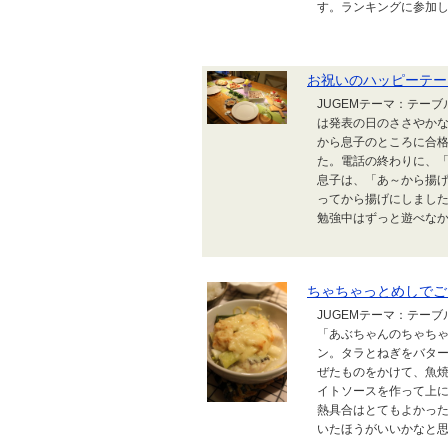
す。ランキングに参加して
お祝いのハッピーテー
JUGEMテーマ：テー
は発表の日のささやかな
から息子のところに合
た。電話の終わりに、
息子は、「あ～から揚
ってから揚げにしまし
勉強中はずっと遊べなか
ちゃちゃっとめしでご
JUGEMテーマ：テー
「あぶちゃんのちゃちゃ
ン。タラとねぎをバタ
ぜたものをかけて、魚
イトソースを作って上
熱具合はとてもよかっ
いたほうがいいかなと思