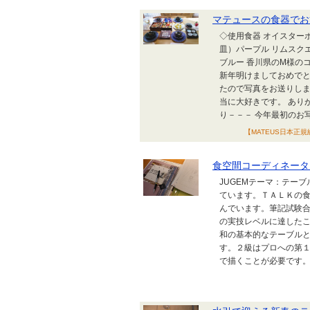
マテュースの食器でお
◇使用食器 オイスター
皿）パープル リムスクエア
ブルー 香川県のM様の
新年明けましておめでと
たので写真をお送りしま
当に大好きです。 ありがと
り－－－ 今年最初のお写真
【MATEUS日本正規総
食空間コーディネー
JUGEMテーマ：テー
ています。ＴＡＬＫの
んでいます。筆記試験
の実技レベルに達した
和の基本的なテーブル
す。２級はプロへの第
で描くことが必要です。