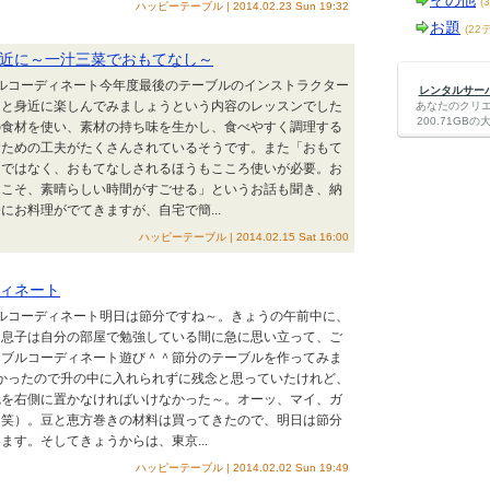
その他
(
ハッピーテーブル | 2014.02.23 Sun 19:32
お題
(22
近に～一汁三菜でおもてなし～
ブルコーディネート今年度最後のテーブルのインストラクター
レンタルサーバー
っと身近に楽しんでみましょうという内容のレッスンでした
あなたのクリ
200.71G
の食材を使い、素材の持ち味を生かし、食べやすく調理する
すための工夫がたくさんされているそうです。また「おもて
スではなく、おもてなしされるほうもこころ使いが必要。お
てこそ、素晴らしい時間がすごせる」というお話も聞き、納
にお料理がでてきますが、自宅で簡...
ハッピーテーブル | 2014.02.15 Sat 16:00
ィネート
ブルコーディネート明日は節分ですね～。きょうの午前中に、
、息子は自分の部屋で勉強している間に急に思い立って、ご
ーブルコーディネート遊び＾＾節分のテーブルを作ってみま
かったので升の中に入れられずに残念と思っていたけれど、
椀を右側に置かなければいけなかった～。オーッ、マイ、ガ
（笑）。豆と恵方巻きの材料は買ってきたので、明日は節分
ます。そしてきょうからは、東京...
ハッピーテーブル | 2014.02.02 Sun 19:49