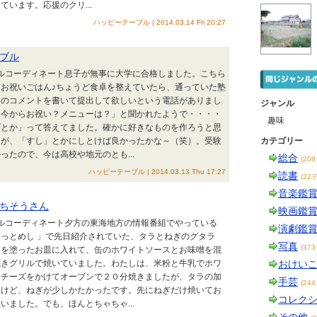
います。応援のクリ...
ハッピーテーブル | 2014.03.14 Fri 20:27
ブル
ブルコーディネート息子が無事に大学に合格しました。こちら
お祝いごはん♪ちょうど食卓を整えていたら、通っていた塾
格のコメントを書いて提出して欲しいという電話がありまし
ジャンル
「今からお祝い？メニューは？」と聞かれたようで・・・・
趣味
げとか」って答えてました。確かに好きなものを作ろうと思
たが、「すし」とかにしとけば良かったかな～（笑）。受験
カテゴリー
ったので、今は高校や地元のとも...
総合
(20
ハッピーテーブル | 2014.03.13 Thu 17:27
読書
(22
音楽鑑
ちそうさん
映画鑑
ブルコーディネート夕方の東海地方の情報番組でやっている
演劇鑑
っとめし 」で先日紹介されていた、タラとねぎのグタラ
写真
(37
ーを塗ったお皿に入れて、缶のホワイトソースとお味噌を混
焼きグリルで焼いていました。わたしは、米粉と牛乳でホワ
おけい
にチーズをかけてオーブンで２０分焼きましたが、タラの加
手芸
(24
たけど、ねぎが少しかたかったです。先にねぎだけ焼いてお
コレク
いました。でも、ほんとちゃちゃ...