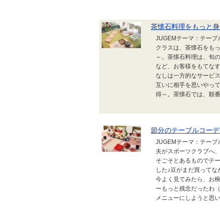
茶懐石料理をもっと身
JUGEMテーマ：テー
クラスは、茶懐石をも
～。茶懐石料理は、旬
など、お客様をもてな
なしは一方的なサービ
互いに相手を思いやっ
得～。茶懐石では、順番
節分のテーブルコーデ
JUGEMテーマ：テー
夫がスポーツクラブへ
そごそとあるものでテ
した♪豆がまだ買ってな
今よく見てみたら、お
ーもっと残念だったわ
メニューにしようと思い