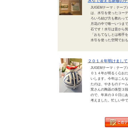
水引で迎える新春のテ
JUGEMテーマ：テー
は、水引を使ったコー
ろいろ結び方も教わって
月花の中で唯一いつま
石です！水引は昔から
「おもてなしとは相手
水引を使った空間でおも
２０１４年明けまして
JUGEMテーマ：テー
０１４年が明るく心お
いします。今年はこん
たのは、やきものドー
窯さんの陶器の珠型３
ので、年末の３０日に
考えました。忙しい中でも