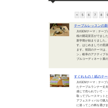
<
5
6
7
8
テーブルレッスンの新
JUGEMテーマ：テー
桜の開花宣言がでました
新学期が始まりました
す。はじめましての受講
ます。初回のテーマは
ン」岐阜のアクティブ
ブルコーディネート展の
すぐれもの！紙のテー
JUGEMテーマ：テー
たテーブルランナー丈夫
感じで売られていて・
取ってプレースマットと
アフェスティバルで購
に迷ってこの柄を選びま