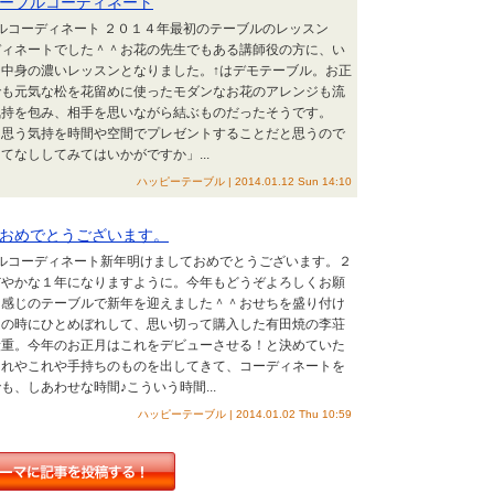
ーブルコーディネート
ブルコーディネート ２０１４年最初のテーブルのレッスン
ディネートでした＾＾お花の先生でもある講師役の方に、い
中身の濃いレッスンとなりました。↑はデモテーブル。お正
でも元気な松を花留めに使ったモダンなお花のアレンジも流
気持を包み、相手を思いながら結ぶものだったそうです。
を思う気持を時間や空間でプレゼントすることだと思うので
てなししてみてはいかがですか」...
ハッピーテーブル | 2014.01.12 Sun 14:10
おめでとうございます。
ブルコーディネート新年明けましておめでとうございます。２
だやかな１年になりますように。今年もどうぞよろしくお願
な感じのテーブルで新年を迎えました＾＾おせちを盛り付け
ムの時にひとめぼれして、思い切って購入した有田焼の李荘
段重。今年のお正月はこれをデビューさせる！と決めていた
あれやこれや手持ちのものを出してきて、コーディネートを
、しあわせな時間♪こういう時間...
ハッピーテーブル | 2014.01.02 Thu 10:59