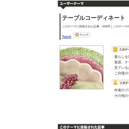
テーブルコーディネート
このテーマに投稿された記事：499件 | このテーマの
Tweet
暮らしを
食器、テ
見ている
ご自慢の
作者のブ
その他の