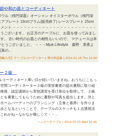
節や和の器とコーディネート
ボウル（楕円深皿）オーシャン オイスターボウル（楕円深
プレート 19cmプラム(販売終了) レースプレート 25cm
コメント －－－－－－－－－－－－－－－－－－－－－－－
うございます。 お正月のテーブルに、お皿を使ってみまし
す。 古い時代のお皿との相性もいいので、 マテュースは本
うございました。 －－－Mjuk Lifestyle 森野 美香よ
の...
輸入元】テーブルコーディネート等の作品集 | 2014.01.16 Thu 11:44
ター２級
ブルコーディネート寒い日が続いていますね。おうちにこもっ
食空間コーディネーター２級の実技審査の提出書類に取り組
合格後、認定講師から実技講習を受け単位を取得して、２級
ことを審査してもらうために書類や写真を提出します。洋と
とホームパーティーのプランニング（立食と着席）を作りま
１歩となるということで、テーブルのスケッチも１点透視法
これがね～なかなか難しくて・・...
ハッピーテーブル | 2014.01.15 Wed 11:46