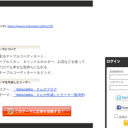
URL:
https://jugem.jp/theme/c146/1279/
彩るテーブルコーディネート。
ーブルリネン、キャンドルホルダー、お花などを使って、
だけでも幸せな気持ちになれる、
JUGEM ID
テーブルコーディネートをどうぞ。
パスワード
ログへ：
「italiazakka」さんのブログ
テーマ：
「italiazakka」さんが作成したテーマ一覧(6件)
次回か