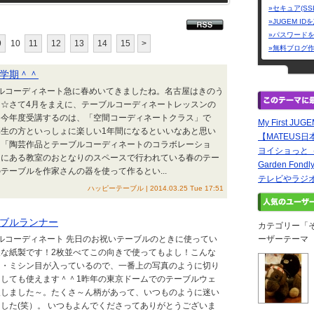
»セキュア(SS
»JUGEM I
»パスワード
9
10
11
12
13
14
15
>
»無料ブログ
学期＾＾
ブルコーディネート急に春めいてきましたね。名古屋はきのう
☆さて4月をまえに、テーブルコーディネートレッスンの
。今年度受講するのは、「空間コーディネートクラス」で
My First JUG
生の方といっしょに楽しい1年間になるといいなあと思い
【MATEUS
、「陶芸作品とテーブルコーディネートのコラボレーショ
ヨイショっと
Ｇにある教室のおとなりのスペースで行われている春のテー
Garden Fondl
テーブルを作家さんの器を使って作るとい...
テレビやラジオ
ハッピーテーブル | 2014.03.25 Tue 17:51
ブルランナー
カテゴリー「
ブルコーディネート 先日のお祝いテーブルのときに使ってい
ーザーテーマ
な紙製です！2枚並べてこの向きで使ってもよし！こんな
・・ミシン目が入っているので、一番上の写真のように切り
しても使えます＾＾1昨年の東京ドームでのテーブルウェ
入しました～。たくさ～ん柄があって、いつものように迷い
した(笑）。 いつもよんでくださってありがとうございま