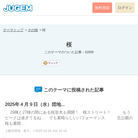
[pear_error: message="Success" code=0 mode=return level=notice
prefix="" info=""]
無料登録
ログイン
テーマトップ
その他
桜
桜
このテーマのついた記事：628件
このテーマに投稿された記事
2025年４月９日（水）団地...
29棟と27棟の間にある桜並木も満開！ 桜ストリート！ もう
ピークは過ぎてるね… でも素晴らしいパフォーマンス 北公園の
桜も素晴...
上飯田団地 第５... | 2025.04.26 Sat 10:16