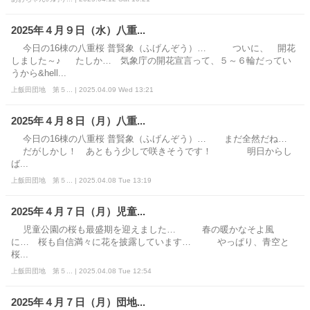
2025年４月９日（水）八重...
今日の16棟の八重桜 普賢象（ふげんぞう）… ついに、 開花
しました～♪ たしか… 気象庁の開花宣言って、５～６輪だってい
うから&hell...
上飯田団地 第５... | 2025.04.09 Wed 13:21
2025年４月８日（月）八重...
今日の16棟の八重桜 普賢象（ふげんぞう）… まだ全然だね…
だがしかし！ あともう少しで咲きそうです！ 明日からし
ば...
上飯田団地 第５... | 2025.04.08 Tue 13:19
2025年４月７日（月）児童...
児童公園の桜も最盛期を迎えました… 春の暖かなそよ風
に… 桜も自信満々に花を披露しています… やっぱり、青空と
桜...
上飯田団地 第５... | 2025.04.08 Tue 12:54
2025年４月７日（月）団地...