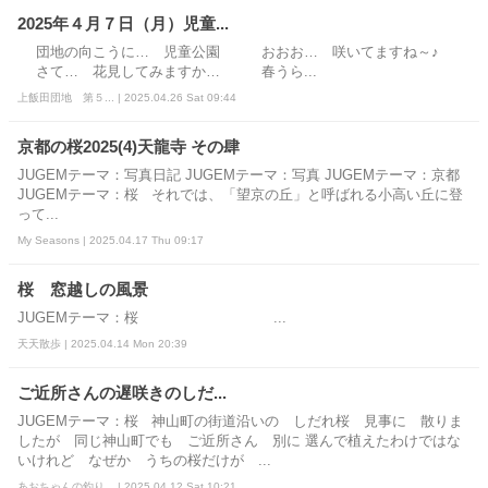
2025年４月７日（月）児童...
団地の向こうに… 児童公園 おおお… 咲いてますね～♪
さて… 花見してみますか… 春うら...
上飯田団地 第５... | 2025.04.26 Sat 09:44
京都の桜2025(4)天龍寺 その肆
JUGEMテーマ：写真日記 JUGEMテーマ：写真 JUGEMテーマ：京都
JUGEMテーマ：桜 それでは、「望京の丘」と呼ばれる小高い丘に登
って...
My Seasons | 2025.04.17 Thu 09:17
桜 窓越しの風景
JUGEMテーマ：桜 ...
天天散歩 | 2025.04.14 Mon 20:39
ご近所さんの遅咲きのしだ...
JUGEMテーマ：桜 神山町の街道沿いの しだれ桜 見事に 散りま
したが 同じ神山町でも ご近所さん 別に 選んで植えたわけではな
いけれど なぜか うちの桜だけが ...
あおちゃんの釣り... | 2025.04.12 Sat 10:21