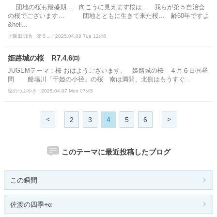
団地の桜も最盛期… 向こうに見えます桜は… 我らが第５自治会
の桜でございます… 団地とともに生きて来た桜… 齢60年ですよ
&hell...
上飯田団地 第５... | 2025.04.08 Tue 12:46
姫路城の桜 R7.4.6㈰
JUGEMテーマ：桜 おはようございます。 姫路城の桜 ４月６日㈰昼
間 船場川「千姫の小径」の桜 南は満開、北側はもうすぐ...
兎のつぶやき | 2025.04.07 Mon 07:45
<
>
2
3
4
5
6
このテーマに最近投稿したブログ
この瞬間
佐渡の四季+α