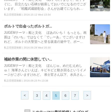
ぐに。 目立たない石碑が鎮座しておいでになるのでござ
います。 「戦艦武蔵顕彰会」さんがお建てになられ...
私立空想芸術館 | 2016.10.12 Wed 15:54
ポルトで出会ったポルトガ...
JUGEMテーマ：船と文化 ぼあのいち！ もっとも、画
面は「のいち」ではなくて「でぃーあ」でございますけ
れど。 ポルトの大聖堂へと登る坂道の途中で、ポー...
私立空想芸術館 | 2016.09.28 Wed 20:30
補給作業の間に休憩してい...
JUGEMテーマ：船と文化 ぼんじゅ、めだむえめし
ゅ！ 海軍さんといえば、キビキビと動き回るというイメ
ージがございますけれど。 准士官さん以下、水兵さん...
私立空想芸術館 | 2016.09.23 Fri 13:38
<
>
3
4
5
6
7