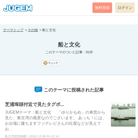
[pear_error: message="Success" code=0 mode=return level=notice
prefix="" info=""]
無料登録
ログイン
テーマトップ
その他
船と文化
船と文化
このテーマのついた記事：81件
このテーマに投稿された記事
芝浦埠頭付近で見たタグボ...
JUGEMテーマ：船と文化 「ゆりかもめ」の車窓から
見た、東京湾の風景なのでございます。 あっち！には、
お台場に建ちますフジテレビさんの社屋などが見えて
お...
私立空想芸術館 | 2016.12.09 Fri 11:14