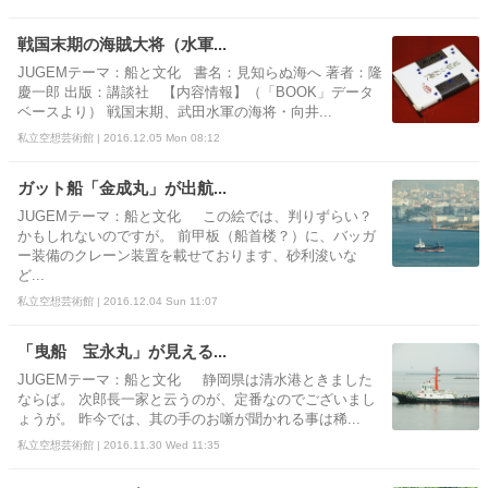
戦国末期の海賊大将（水軍...
JUGEMテーマ：船と文化 書名：見知らぬ海へ 著者：隆
慶一郎 出版：講談社 【内容情報】（「BOOK」データ
ベースより） 戦国末期、武田水軍の海将・向井...
私立空想芸術館 | 2016.12.05 Mon 08:12
ガット船「金成丸」が出航...
JUGEMテーマ：船と文化 この絵では、判りずらい？
かもしれないのですが。 前甲板（船首楼？）に、バッガ
ー装備のクレーン装置を載せております、砂利浚いな
ど...
私立空想芸術館 | 2016.12.04 Sun 11:07
「曳船 宝永丸」が見える...
JUGEMテーマ：船と文化 静岡県は清水港ときました
ならば。 次郎長一家と云うのが、定番なのでございまし
ょうが。 昨今では、其の手のお噺が聞かれる事は稀...
私立空想芸術館 | 2016.11.30 Wed 11:35