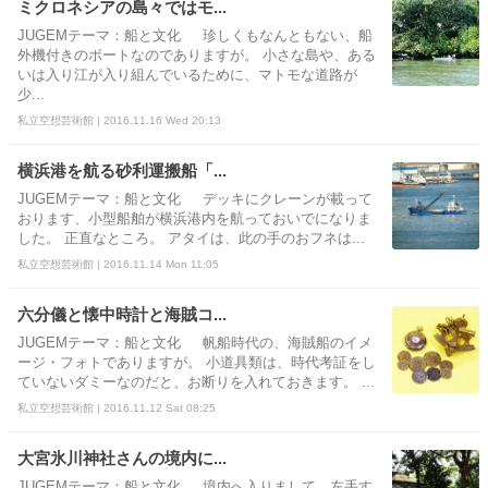
ミクロネシアの島々ではモ...
JUGEMテーマ：船と文化 珍しくもなんともない、船
外機付きのボートなのでありますが。 小さな島や、ある
いは入り江が入り組んでいるために、マトモな道路が
少...
私立空想芸術館 | 2016.11.16 Wed 20:13
横浜港を航る砂利運搬船「...
JUGEMテーマ：船と文化 デッキにクレーンが載って
おります、小型船舶が横浜港内を航っておいでになりま
した。 正直なところ。 アタイは、此の手のおフネは...
私立空想芸術館 | 2016.11.14 Mon 11:05
六分儀と懐中時計と海賊コ...
JUGEMテーマ：船と文化 帆船時代の、海賊船のイメ
ージ・フォトでありますが。 小道具類は、時代考証をし
ていないダミーなのだと、お断りを入れておきます。 ...
私立空想芸術館 | 2016.11.12 Sat 08:25
大宮氷川神社さんの境内に...
JUGEMテーマ：船と文化 境内へ入りまして、左手す