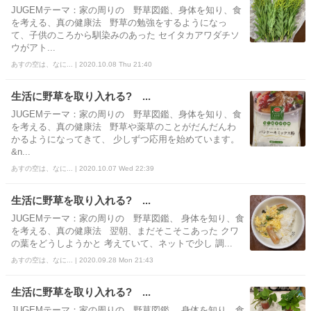
JUGEMテーマ：家の周りの 野草図鑑、身体を知り、食
を考える、真の健康法 野草の勉強をするようになっ
て、子供のころから馴染みのあった セイタカアワダチソ
ウがアト...
あすの空は、なに... | 2020.10.08 Thu 21:40
生活に野草を取り入れる? ...
JUGEMテーマ：家の周りの 野草図鑑、身体を知り、食
を考える、真の健康法 野草や薬草のことがだんだんわ
かるようになってきて、 少しずつ応用を始めています。
&n...
あすの空は、なに... | 2020.10.07 Wed 22:39
生活に野草を取り入れる? ...
JUGEMテーマ：家の周りの 野草図鑑、 身体を知り、食
を考える、真の健康法 翌朝、まだそこそこあった クワ
の葉をどうしようかと 考えていて、ネットで少し 調...
あすの空は、なに... | 2020.09.28 Mon 21:43
生活に野草を取り入れる? ...
JUGEMテーマ：家の周りの 野草図鑑、 身体を知り、食