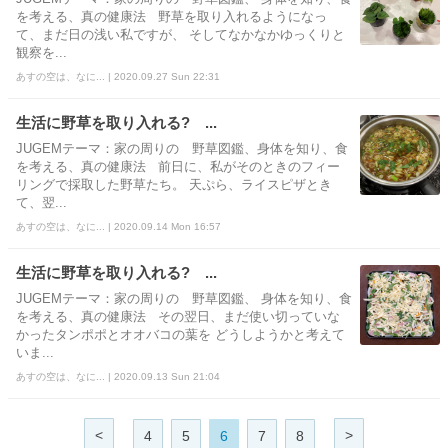
を考える、真の健康法 野草を取り入れるようになっ
て、まだ日の浅い私ですが、 そしてなかなかゆっくりと
観察を...
あすの空は、なに... | 2020.09.27 Sun 22:31
生活に野草を取り入れる? ...
JUGEMテーマ：家の周りの 野草図鑑、身体を知り、食
を考える、真の健康法 前日に、私がそのときのフィー
リングで採取した野草たち。 天ぷら、ライスピザとき
て、翌...
あすの空は、なに... | 2020.09.14 Mon 16:57
生活に野草を取り入れる? ...
JUGEMテーマ：家の周りの 野草図鑑、 身体を知り、食
を考える、真の健康法 その翌日、まだ使い切っていな
かったタンポポとオオバコの葉を どうしようかと考えて
いま...
あすの空は、なに... | 2020.09.13 Sun 21:04
<
>
4
5
6
7
8