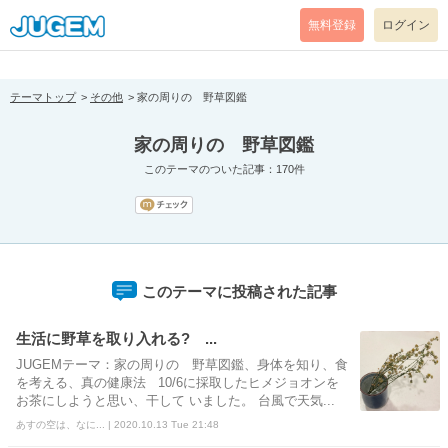
[pear_error: message="Success" code=0 mode=return level=notice
prefix="" info=""]
無料登録
ログイン
テーマトップ
その他
家の周りの 野草図鑑
家の周りの 野草図鑑
このテーマのついた記事：170件
このテーマに投稿された記事
生活に野草を取り入れる? ...
JUGEMテーマ：家の周りの 野草図鑑、身体を知り、食
を考える、真の健康法 10/6に採取したヒメジョオンを
お茶にしようと思い、干して いました。 台風で天気...
あすの空は、なに... | 2020.10.13 Tue 21:48