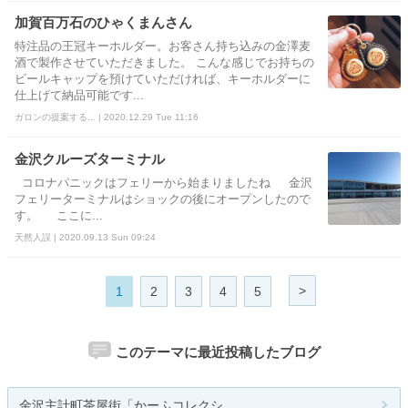
加賀百万石のひゃくまんさん
特注品の王冠キーホルダー。お客さん持ち込みの金澤麦
酒で製作させていただきました。 こんな感じでお持ちの
ビールキャップを預けていただければ、キーホルダーに
仕上げて納品可能です...
ガロンの提案する... | 2020.12.29 Tue 11:16
金沢クルーズターミナル
コロナパニックはフェリーから始まりましたね 金沢
フェリーターミナルはショックの後にオープンしたので
す。 ここに...
天然人誤 | 2020.09.13 Sun 09:24
>
1
2
3
4
5
このテーマに最近投稿したブログ
金沢主計町茶屋街「かーふコレクシ...