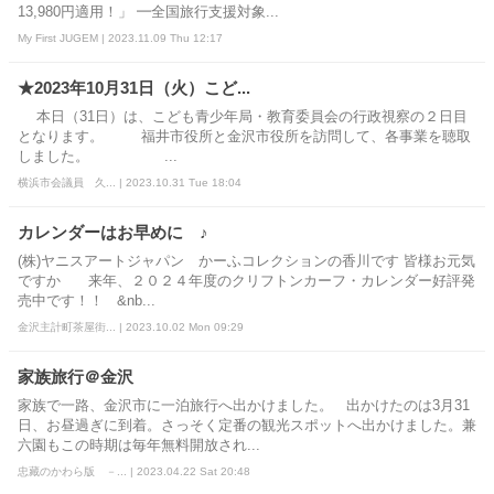
13,980円適用！」 ━全国旅行支援対象...
My First JUGEM | 2023.11.09 Thu 12:17
★2023年10月31日（火）こど...
本日（31日）は、こども青少年局・教育委員会の行政視察の２日目
となります。 福井市役所と金沢市役所を訪問して、各事業を聴取
しました。 ...
横浜市会議員 久... | 2023.10.31 Tue 18:04
カレンダーはお早めに ♪
(株)ヤニスアートジャパン かーふコレクションの香川です 皆様お元気
ですか 来年、２０２４年度のクリフトンカーフ・カレンダー好評発
売中です！！ &nb...
金沢主計町茶屋街... | 2023.10.02 Mon 09:29
家族旅行＠金沢
家族で一路、金沢市に一泊旅行へ出かけました。 出かけたのは3月31
日、お昼過ぎに到着。さっそく定番の観光スポットへ出かけました。兼
六園もこの時期は毎年無料開放され...
忠藏のかわら版 －... | 2023.04.22 Sat 20:48