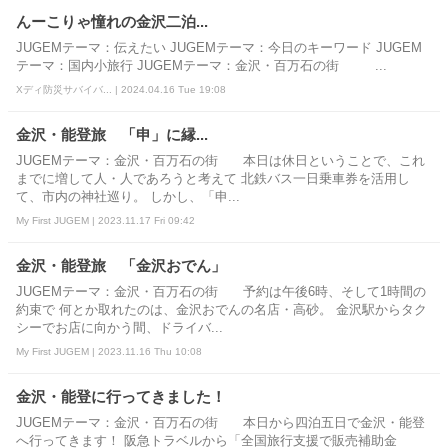
んーこりゃ憧れの金沢二泊...
JUGEMテーマ：伝えたい JUGEMテーマ：今日のキーワード JUGEM
テーマ：国内小旅行 JUGEMテーマ：金沢・百万石の街 ...
Xディ防災サバイバ... | 2024.04.16 Tue 19:08
金沢・能登旅 「申」に縁...
JUGEMテーマ：金沢・百万石の街 本日は休日ということで、これ
までに増して人・人であろうと考えて 北鉄バス一日乗車券を活用し
て、市内の神社巡り。 しかし、「申...
My First JUGEM | 2023.11.17 Fri 09:42
金沢・能登旅 「金沢おでん」
JUGEMテーマ：金沢・百万石の街 予約は午後6時、そして1時間の
約束で 何とか取れたのは、金沢おでんの名店・高砂。 金沢駅からタク
シーでお店に向かう間、ドライバ...
My First JUGEM | 2023.11.16 Thu 10:08
金沢・能登に行ってきました！
JUGEMテーマ：金沢・百万石の街 本日から四泊五日で金沢・能登
へ行ってきます！ 阪急トラベルから「全国旅行支援で販売補助金