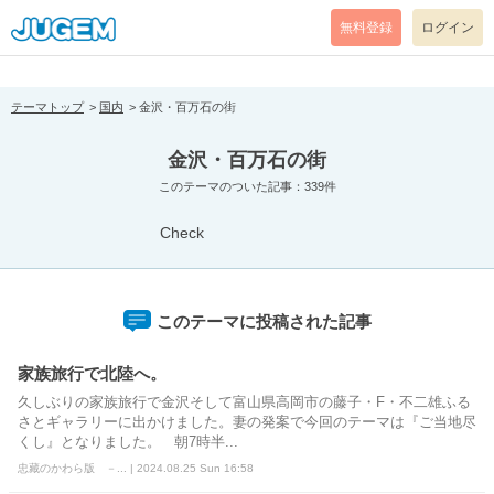
[pear_error: message="Success" code=0 mode=return level=notice
prefix="" info=""]
無料登録
ログイン
テーマトップ
国内
金沢・百万石の街
金沢・百万石の街
このテーマのついた記事：339件
Check
このテーマに投稿された記事
家族旅行で北陸へ。
久しぶりの家族旅行で金沢そして富山県高岡市の藤子・F・不二雄ふる
さとギャラリーに出かけました。妻の発案で今回のテーマは『ご当地尽
くし』となりました。 朝7時半...
忠藏のかわら版 －... | 2024.08.25 Sun 16:58