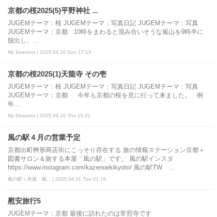
京都の桜2025(5)平野神社 ...
JUGEMテーマ：桜 JUGEMテーマ：写真日記 JUGEMテーマ：写真
JUGEMテーマ：京都 10時をまわると混み合いそうな嵐山を9時半に
脱出し、...
My Seasons | 2025.04.20 Sun 17:13
京都の桜2025(1)天龍寺 その壱
JUGEMテーマ：桜 JUGEMテーマ：写真日記 JUGEMテーマ：写真
JUGEMテーマ：京都 今年も京都の桜を見に行って来ました。 例
年...
My Seasons | 2025.04.10 Thu 15:21
風の駅４月の営業予定
京都出町桝形商店街にこっそり存在する 旅の情報ステーション京都＋
図書サロン＆旅する本屋「風の駅」です。 風の駅インスタ
https://www.instagram.com/kazenoekikyoto/ 風の駅TW ...
風の駅＋本屋 風... | 2025.04.01 Tue 01:16
慰安旅行5
JUGEMテーマ：京都 最後に訪れたのは常照寺です