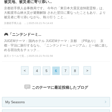
被災地、被災者に寄り添い...
京都岩手県人会事務局です。 今年の「東日本大震災追悼慰霊祭」は、
大船渡市山林火災が避難解除 された翌日に重なったこともあり、より
被災者に寄り添いながら、執り行う こと...
京都岩手県人会 ... | 2025.03.21 Fri 14:43
🎮「ニンテンドーミ...
JUGEMテーマ：国内ホテル JUGEMテーマ：京都 ［PRあり］ 京
都・宇治に旅行するなら、「ニンテンドーミュージアム」と一緒に楽し
める宿泊先をチェック...
楽天トラベルで見... | 2025.03.21 Fri 01:56
<
>
4
5
6
7
8
このテーマに最近投稿したブログ
My Seasons