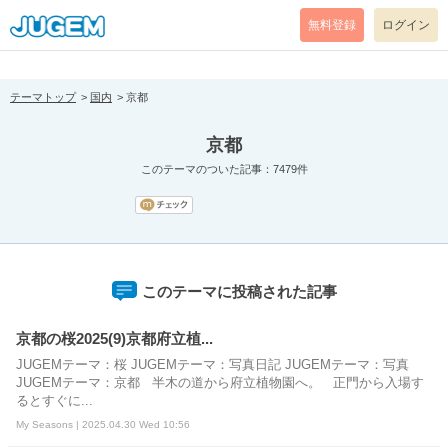
[pear_error: message="Success" code=0 mode=return level=notice
prefix="" info=""]
無料登録
ログイン
テーマトップ
国内
京都
京都
このテーマのついた記事：7479件
このテーマに投稿された記事
京都の桜2025(9)京都府立植...
JUGEMテーマ：桜 JUGEMテーマ：写真日記 JUGEMテーマ：写真
JUGEMテーマ：京都 半木の道から府立植物園へ。 正門から入場す
るとすぐに...
My Seasons | 2025.04.30 Wed 10:56