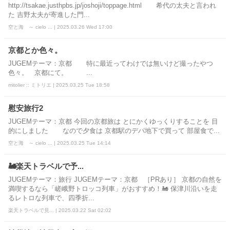
http://tsakae.justhpbs.jp/joshoji/toppage.html 希代の太夫と言われ
た 吉野太夫が寄進した門...
空と海 ～ cielo ... | 2025.03.26 Wed 17:00
京都とか色々。
JUGEMテーマ：京都 特に最近ってわけでは無いけど撮ったやつ
色々。 京都にて。 ...
mitolier :: ミトリエ | 2025.03.25 Tue 18:58
慰安旅行2
JUGEMテーマ：京都 今回の京都旅は とにかくゆっくりすることを 目
的にしました なので夕食は 京都駅のデパ地下で買って 部屋食で...
空と海 ～ cielo ... | 2025.03.25 Tue 14:14
🚂楽天トラベルで予...
JUGEMテーマ：旅行 JUGEMテーマ：京都 ［PRあり］ 京都の自然を
満喫するなら「嵯峨野トロッコ列車」がおすすめ！🚂 保津川沿いを走
るレトロな列車で、四季折...
楽天トラベルで見... | 2025.03.22 Sat 02:02