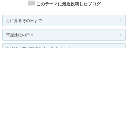
このテーマに最近投稿したブログ
月に昇るその日まで
帯屋捨松の日々
学校法人石川高等学校 公式ブログ
この瞬間
☆赤りんごのつぶやき☆
関連カテゴリー
総合
温泉
海外
国内
その他
お題