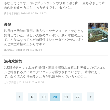
もなるそうです。 餌はプランクトンや水面に漂う卵。 立ち泳ぎして水
面の餌を食べることもあるそうです。 ダイバ...
美ら海水族館 | 2014.03.06 Thu 15:53
裏側
昨日は水族館の裏側に潜入ウニやナマコ、ヒトデなどを
飼育していた。珍しい大型のスッポン。展示水槽の上っ
てこんなんなってんだね餌付けショーダイバーのお姉さ
んと大型水槽の上からオキア...
蜂の寓話 | 2013.11.24 Sun 07:09
深海水族館
JUGEMテーマ：水族館 静岡・沼津港深海水族館に世界最大のダンゴム
シと称されるダイオウグソクムシが展示されています。 水中にあっ
て、白くぼんやり光るところが話題を呼んでいるとのこ...
ガイア日記 | 2013.10.31 Thu 21:57
<
>
18
19
20
21
22