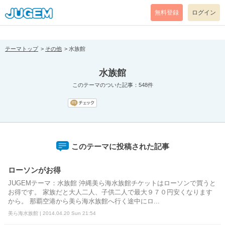
[pear_error: message="Success" code=0 mode=return level=notice
prefix="" info=""]
無料登録
ログイン
テーマトップ
その他
水族館
水族館
このテーマのついた記事：548件
このテーマに投稿された記事
ローソンがお得
JUGEMテーマ：水族館 沖縄美ら海水族館チケットはローソンで買うと
お得です。 家族だと大人二人、子供二人で最大９７０円安くなります
から。 那覇空港から美ら海水族館へ行く途中にロ...
美ら海水族館 | 2014.04.20 Sun 21:54