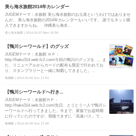
美ら海水族館2014年カレンダー
JUGEMテーマ：水族館 美ら海水族館のお土産というわけではありませ
んが、 美ら海水族館の2014年カレンダーもいいです。 誰でもネット購
入できますからね。 沖縄美ら海水...
美ら海水族館 | 2014.04.07 Mon 16:59
【鴨川シーワールド】のグッズ
JUGEMテーマ：水族館 ＨＰ：
http://hako314.web.fc2.com/今回の鴨川のグッズを…。ま
た、リニューアルからカードの配布も限定で行われてお
り、スタンプラリーと一緒に制覇してきました。...
毎極帳 | 2014.04.06 Sun 17:53
【鴨川シーワールドへ行き...
JUGEMテーマ：水族館ＨＰ：
http://hako314.web.fc2.com/先日、とうとう一人で鴨川シ
ーワールドへ行ってきました。今まで、家族でお盆時期
に行っていたのですが、我慢できずに「高速バス」で...
毎極帳 | 2014.04.06 Sun 17:49