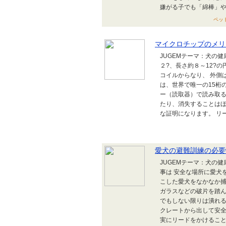
嫌がる子でも「綿棒」や
ペット
マイクロチップのメリ
JUGEMテーマ：犬の
２?、長さ約８～12?
コイルからなり、 外側
は、世界で唯一の15桁
ー（読取器）で読み取る
たり、消失することはほ
な証明になります。 リー
愛犬の避難訓練の必要
JUGEMテーマ：犬の
事は 安全な場所に愛犬
こした愛犬をなかなか捕
ガラスなどの破片を踏ん
でもしない限りは潰れる
クレートから出して安全
実にリードをかけることが