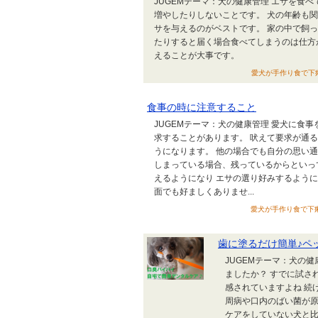
JUGEMテーマ：犬の健康管理 エサを食
増やしたりしないことです。 犬の年齢も
サを与えるのがベストです。 家の中で飼
たりすると届く場合食べてしまうのは仕方
えることが大事です。
愛犬が手作り食で下痢をし
食事の時に注意すること
JUGEMテーマ：犬の健康管理 愛犬に食
求することがあります。 吠えて要求が通
うになります。 他の場合でも自分の思い
しまっている場合、残っているからといっ
えるようになり エサの選り好みするよう
面でも好ましくありませ...
愛犬が手作り食で下痢をし
歯に塗るだけ簡単♪ペ
JUGEMテーマ：犬の
ましたか？ すでに試さ
感されていますよね 続
周病や口内のばい菌が原
ケアをしていない犬と比