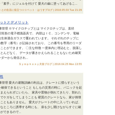
「素手」にジェルを付けて 愛犬の歯に塗ってあげるこ...
との生活に役立つ☆☆ペット・はうすブログ | 2016.05.03 Tue 21:29
ットとデメリット
健康管理 ※マイクロチップとは マイクロチップは、直径
の円筒形の電子標識器具で、 内部はＩＣ、コンデンサ、電極
は生体適合ガラスで覆われています。 それぞれのチップに
の数字（番号）が記録されており、 この番号を専用のリーダ
ことができます。 〇主な特徴 一度体内に埋込むと、脱落し
とんどなく、 データが書きかえられることもないため確実
ダーから発信され...
Ｓｙｍｐｈｏｎｙ犬舎ブログ | 2016.04.25 Mon 13:55
性
健康管理 愛犬の避難訓練の利点は、クレートに慣らすという
を確保できるということ もしもの災害の時に、パニックを起
まえられずにいたら、 家具や置物が倒れてきたり、割れた
でケガをしてしまうことも 硬質のクレートなら、家が倒壊
こともありません。 愛犬がクレートの中に入っていれば、
なところに誘導する時にも、 扉を少し開けながらすぐに確
できるので...