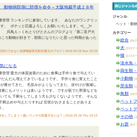
 動物病院側に賠償を命令～大阪地裁平成２８年
ジャンル
健康管理 ランキングに参加しています。 あなたのワンクリッ
ペット・動
す。 ポチッと応援よろしくお願いいたします。<(_ _)>
鳥人～くれとりびとさんのブログより「第二音戸大
カテゴリー
のころ動物が好きで，獣医になりたいと思った時期があった
総合
(84
犬
(333テ
行列のできない法律相談所北村弁護士のブログ | 2016.05.29 Sun 15:53
猫
(173テ
淡水魚
気になる
両生類
健康管理 愛犬の体質改善のために食事は手作り食で与えてい
小動物
がだんだん増えてきているようです。 手作り食に変えたこと
(
が痩せてきた、 毛並みがよくなってきた、涙やけが激減し
昆虫類
(
健康にもメリットは多いようです。 ですが茹でた野菜などを
鳥類
(39
いても 下痢をしてしまう犬も少なくないようです。 そんな
ペット
下痢止めや与えたりすれば 症状がおさまることがありま
..
ペット
てしまう！緩いウンチの回避方法とは？ | 2016.05.26 Thu 19:15
その他
(
お題
(8テ