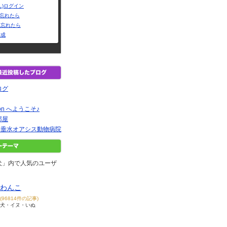
L)ログイン
Dを忘れたら
を忘れたら
作成
ログ
ction へようこそ♪
部屋
| 垂水オアシス動物病院
犬」内で人気のユーザ
わんこ
(96814件の記事)
犬・イヌ・いぬ