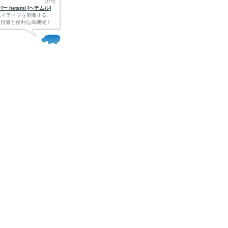
[PR]
 heteml [ヘテムル]
エイティブを刺激する、
Bの大容量と便利な高機能！