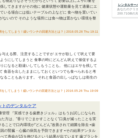
べても物足りなさそうだからといって 必要以上にエサの量を
レンタルサーバー
関係してきますがその他に 健康状態や運動量を見て適量にエ
あなたのクリ
っている場合には低いテーブルの上などに 食べ物を置いてい
200.71G
がないので そのような場所には食べ物は置かない環境を整
てしまう！緩いウンチの回避方法とは？ | 2016.05.26 Thu 19:11
事を与える際、注意することですが エサが欲しくて吠えて要
るようにしてしまうと 食事の時にどんどん吠えて催促するよ
通りになると勘違いしてしもうことも。 他にはエサを残して
て 食器を出したままにしておくといつでも食べられると考
になることもあります。 それと食器の出しっぱなしは衛生の
てしまう！緩いウンチの回避方法とは？ | 2016.05.26 Thu 19:09
ットのデンタルケア
健康管理 『実感できる歯磨きジェル』はもうお試しになられ
れた方は、”香りでごまかすことなく”口臭が減ったことを実
けることで口内環境が”どんどん”改善されて細菌を除去 ⇨歯
因の腎臓・心臓の病気を予防できます ⇨その結果デンタル
べて寿命が15％伸びるという結果が出ています 歯ブラシを