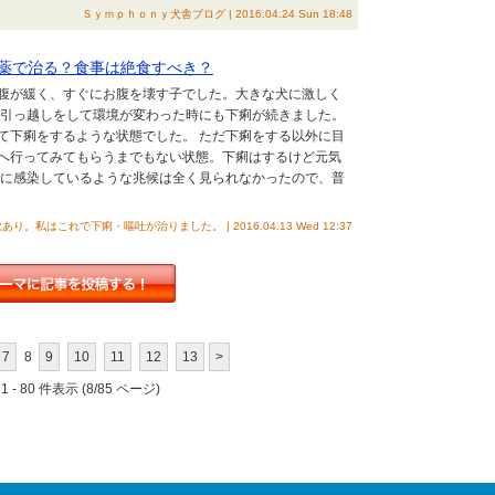
Ｓｙｍｐｈｏｎｙ犬舎ブログ | 2016.04.24 Sun 18:48
薬で治る？食事は絶食すべき？
腹が緩く、すぐにお腹を壊す子でした。大きな犬に激しく
 引っ越しをして環境が変わった時にも下痢が続きました。
て下痢をするような状態でした。 ただ下痢をする以外に目
へ行ってみてもらうまでもない状態。下痢はするけど元気
虫に感染しているような兆候は全く見られなかったので、普
。私はこれで下痢・嘔吐が治りました。 | 2016.04.13 Wed 12:37
7
8
9
10
11
12
13
>
 - 80 件表示 (8/85 ページ)