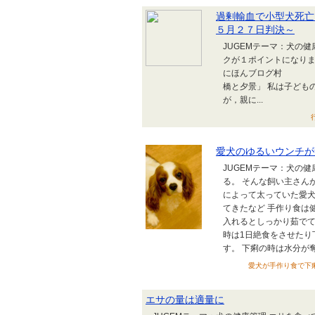
過剰輸血で小型犬死亡
５月２７日判決～
JUGEMテーマ：犬の
クが１ポイントになりま
にほんブログ村 呉
橋と夕景」 私は子ども
が，親に...
愛犬のゆるいウンチが
JUGEMテーマ：犬の
る。 そんな飼い主さん
によって太っていた愛犬
てきたなど 手作り食は
入れるとしっかり茹でて
時は1日絶食をさせたり
す。 下痢の時は水分が奪.
愛犬が手作り食で下痢をし
エサの量は適量に