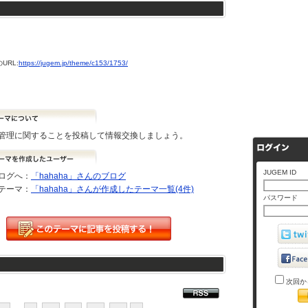
URL:
https://jugem.jp/theme/c153/1753/
管理に関することを投稿して情報交換しましょう。
JUGEM ID
ログへ：
「hahaha」さんのブログ
テーマ：
「hahaha」さんが作成したテーマ一覧(4件)
パスワード
次回か