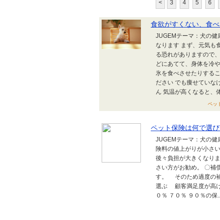
<
3
4
5
6
食欲がすくない、食べ
JUGEMテーマ：犬の
なります まず、元気も
る恐れがありますので
どにあてて、身体を冷や
氷を食べさせたりするこ
ださい でも痩せていな
ん 気温が高くなると、体
ペット
ペット保険は何で選び
JUGEMテーマ：犬の
険料の値上がりが小さ
後々負担が大きくなり
さい方がお勧め。 〇補
す。 そのため過度の補
選ぶ 顧客満足度が高
０％ ７０％ ９０％の保..