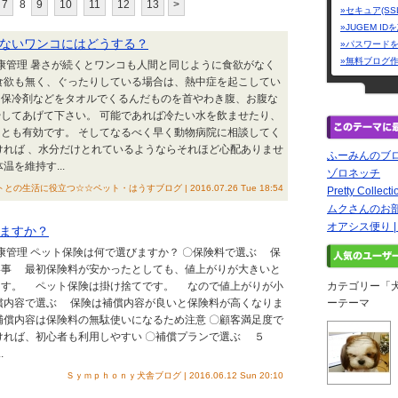
7
8
9
10
11
12
13
>
»セキュア(SS
»JUGEM I
ないワンコにはどうする？
»パスワード
»無料ブログ
健康管理 暑さが続くとワンコも人間と同じように食欲がなく
食欲も無く、ぐったりしている場合は、熱中症を起こしてい
、保冷剤などをタオルでくるんだものを首やわき腹、お腹な
してあげて下さい。 可能であれば冷たい水を飲ませたり、
とも有効です。 そしてなるべく早く動物病院に相談してく
ければ 、水分だけとれているようならそれほど心配ありませ
ふーみんのブ
温を維持す...
ゾロネッチ
との生活に役立つ☆☆ペット・はうすブログ | 2016.07.26 Tue 18:54
Pretty Colle
ムクさんのお
オアシス便り 
ますか？
健康管理 ペット保険は何で選びますか？ 〇保険料で選ぶ 保
い事 最初保険料が安かったとしても、値上がりが大きいと
ます。 ペット保険は掛け捨てです。 なので値上がりが小
カテゴリー「
償内容で選ぶ 保険は補償内容が良いと保険料が高くなりま
ーテーマ
償内容は保険料の無駄使いになるため注意 〇顧客満足度で
ければ、初心者も利用しやすい 〇補償プランで選ぶ ５
.
Ｓｙｍｐｈｏｎｙ犬舎ブログ | 2016.06.12 Sun 20:10