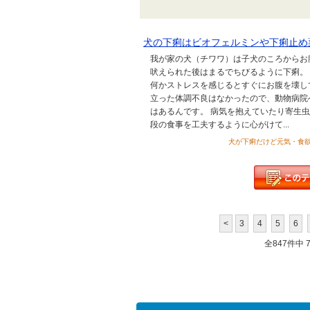
犬の下痢はビオフェルミンや下痢止め
我が家の犬（チワワ）は子犬のころからお
吠えられた後はまるでちびるように下痢。
何かストレスを感じるとすぐにお腹を壊し
立った体調不良はなかったので、動物病院
はあるんです。 病気を抱えていたり寄生
段の食事を工夫するように心がけて...
犬が下痢だけど元気・食欲あり
<
3
4
5
6
全847件中 71