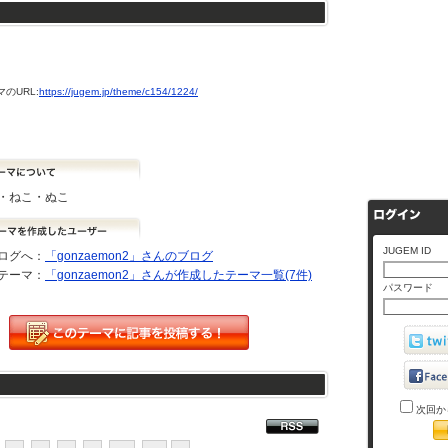
のURL:
https://jugem.jp/theme/c154/1224/
・ねこ・ぬこ
JUGEM ID
ログへ：
「gonzaemon2」さんのブログ
テーマ：
「gonzaemon2」さんが作成したテーマ一覧(7件)
パスワード
次回か