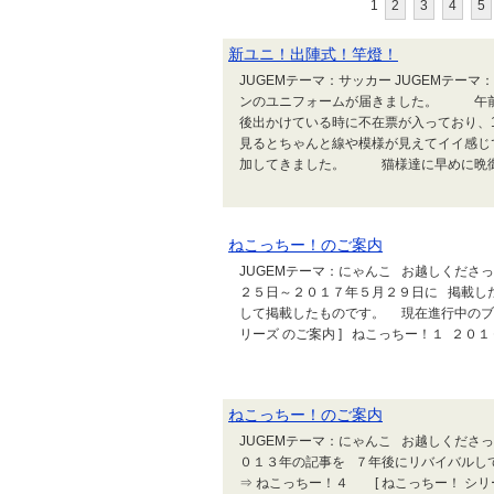
1
2
3
4
5
新ユニ！出陣式！竿燈！
JUGEMテーマ：サッカー JUGEMテーマ：
ンのユニフォームが届きました。 午前中
後出かけている時に不在票が入っており、
見るとちゃんと線や模様が見えてイイ感
加してきました。 猫様達に早めに晩御飯を
ねこっちー！のご案内
JUGEMテーマ：にゃんこ お越しくださ
２５日～２０１７年５月２９日に 掲載し
して掲載したものです。 現在進行中のブロ
リーズ のご案内 ] ねこっちー！１ ２０１０
ねこっちー！のご案内
JUGEMテーマ：にゃんこ お越しくださ
０１３年の記事を ７年後にリバイバルし
⇒ ねこっちー！４ [ ねこっちー！ シリ