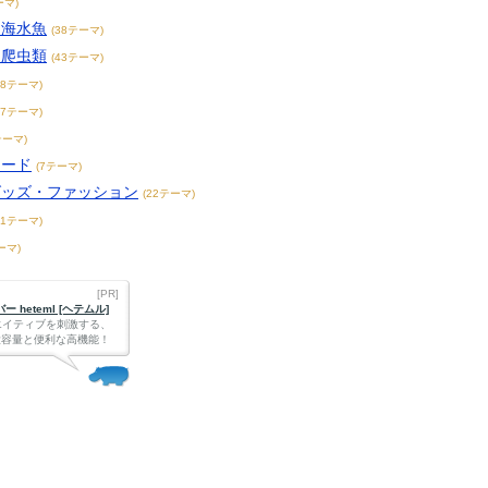
ーマ)
・海水魚
(38テーマ)
・爬虫類
(43テーマ)
38テーマ)
17テーマ)
テーマ)
フード
(7テーマ)
グッズ・ファッション
(22テーマ)
31テーマ)
ーマ)
[PR]
 heteml [ヘテムル]
エイティブを刺激する、
Bの大容量と便利な高機能！