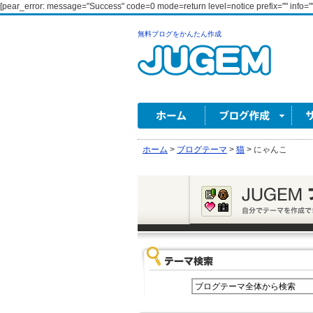
[pear_error: message="Success" code=0 mode=return level=notice prefix="" info=""
無料ブログをかんたん作成
ホーム
>
ブログテーマ
>
猫
>
にゃんこ