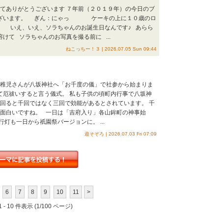
ってありがとうございます ７年前（２０１９年）の今日のブ
ございます。 ぎん：にゃっ ケーキの上に１０歳のロ
いえ、いえ、ソラちゃんのお誕生日なんです♪ あらら
けて ソラちゃんのお写真を撮る前に ...
ねこっちー！３ | 2026.07.05 Sun 09:44
お稚児さんが八坂神社へ「お千度の儀」で社参から始まりま
て厄祓いすると言う儀式。 私も子供の頃町内行事で八坂神
で回ると千回ではなく三回で効能があるとされています。 千
は面白いですね。 一日は「吉府入り」各山鉾町の神事始
灯も一日から祇園祭バージョンに。 ...
遊そぞろ | 2026.07.03 Fri 07:09
6
7
8
9
10
11
>
 - 10 件表示 (1/100 ページ)