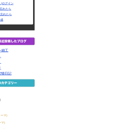
L)ログイン
Dを忘れたら
を忘れたら
作成
ギレ細工
４
１
２
ぼ猫日記
物
テーマ)
ーマ)