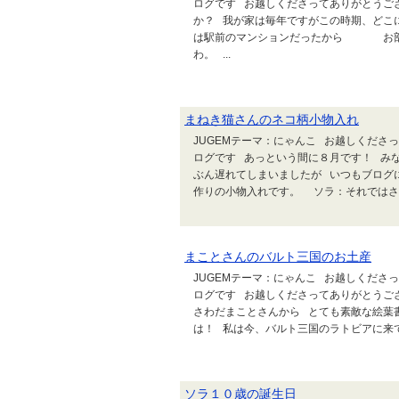
ログです お越しくださってありがとうご
か？ 我が家は毎年ですがこの時期、どこ
は駅前のマンションだったから お
わ。 ...
まねき猫さんのネコ柄小物入れ
JUGEMテーマ：にゃんこ お越しくださ
ログです あっという間に８月です！ み
ぶん遅れてしまいましたが いつもブログ
作りの小物入れです。 ソラ：それではさっ
まことさんのバルト三国のお土産
JUGEMテーマ：にゃんこ お越しくださ
ログです お越しくださってありがとうご
さわだまことさんから とても素敵な絵葉
は！ 私は今、バルト三国のラトビアに来てい
ソラ１０歳の誕生日