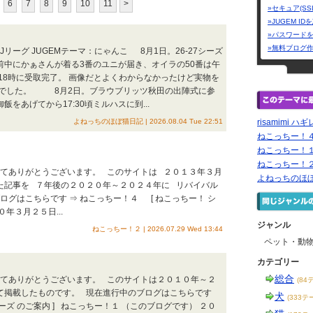
6
7
8
9
10
11
>
»セキュア(SS
»JUGEM I
»パスワード
»無料ブログ
Jリーグ JUGEMテーマ：にゃんこ 8月1日。26-27シーズ
にかぁさんが着る3番のユニが届き、オイラの50番は午
18時に受取完了。 画像だとよくわからなかったけど実物を
じでした。 8月2日。ブラウブリッツ秋田の出陣式に参
あげてから17:30頃ミルハスに到...
よねっちのほぼ猫日記 | 2026.08.04 Tue 22:51
risamimi ハ
ねこっちー！
ねこっちー！
ねこっちー！
ってありがとうございます。 このサイトは ２０１３年３月
よねっちのほ
た記事を ７年後の２０２０年～２０２４年に リバイバル
グはこちらです ⇒ ねこっちー！４ [ ねこっちー！ シ
年３月２５日...
ジャンル
ねこっちー！２ | 2026.07.29 Wed 13:44
ペット・動
カテゴリー
総合
ってありがとうございます。 このサイトは２０１０年～２
(84
て掲載したものです。 現在進行中のブログはこちらです
犬
(333テ
ーズ のご案内 ] ねこっちー！１ （このブログです） ２０