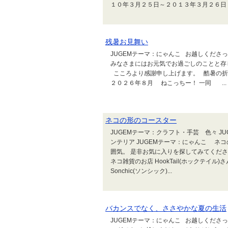
１０年３月２５日～２０１３年３月２６日 
残暑お見舞い
JUGEMテーマ：にゃんこ お越しくだ
みなさまにはお元気でお過ごしのことと存
こころより感謝申し上げます。 酷暑の
２０２６年８月 ねこっちー！ 一同 ...
ネコの形のコースター
JUGEMテーマ：クラフト・手芸 色々 JU
ンテリア JUGEMテーマ：にゃんこ ネ
囲気。 是非お気に入りを探してみてくだ
ネコ雑貨のお店 HookTail(ホックテイル)さん
Sonchic(ソンシック)...
バカンスでなく、ささやかな夏の生活
JUGEMテーマ：にゃんこ お越しくださ