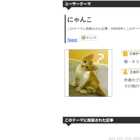
にゃんこ
このテーマに投稿された記事：55659件 | このテーマ
Tweet
猫・ネコ
作者のブ
その他の