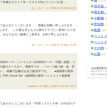
猫
(173テ
７年後の２０１７年～２０２０年にリバイバル済 ...
淡水魚
ねこっちー！１ | 2026.07.29 Wed 13:22
両生類
小動物
(
昆虫類
(
さってありがとうございます。 残暑お見舞い申し上げます
じます。 この度はぎんちゃん旅行クラブにご参加いただき
鳥類
(39
折、みなさまのご健康とご多幸を お祈り申し上げます。
ペット
ペット
ねこっちー！４ | 2026.07.27 Mon 15:36
その他
(
お題
(8テ
GEMテーマ：ソーイング♪ JUGEMテーマ：可愛い雑貨・イ
コの形のコースター、増産中です。 一つ一つ違う柄、色、雰
レンタルサーバー
さい。 画像下記載のお店で販売中です。 ●福岡県小郡市
あなたのクリ
200.71G
 TOP | Hook Tail ●福岡県小郡市 ハンドメイド雑貨屋
risamimi ハギレ細工 | 2026.07.23 Thu 19:17
ってありがとうございます ７年前（２０１９年）の今日のブ