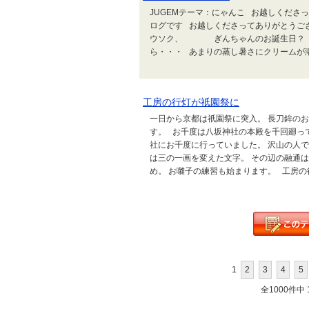
JUGEMテーマ：にゃんこ お越しくださ
ログです お越しくださってありがとう
ウソク、 ぎんちゃんのお誕生日？ 
ら・・・ あまりの蒸し暑さにクリームが溶
工房の行灯が祇園祭に
一日から京都は祇園祭に突入。 長刀鉾の
す。 お千度は八坂神社の本殿を千回廻っ
社にお千度に行っていました。 沢山の人
は三の一画を変えた文字。 その辺の融通
め。 お囃子の練習も始まります。 工房の行
1
2
3
4
5
全1000件中 1