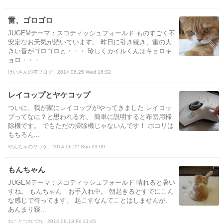
雷、ゴロゴロ
JUGEMテーマ：スコティッシュフォールド ものすごく不
安定なお天気が続いています。 昨日に引き続き、雷の大
きい音がゴロゴロと・・・ 珍しくカイルくんはキョロキ
ョロ・・・ ...
けいさんの猫ブログ | 2014.06.25 Wed 16:32
レイコップとヤケコップ
ついに、我が家にレイコップがやってきました レイコッ
プってなに？と思われる方、 簡単に説明すると布団用掃
除機です。 でもただの掃除機じゃないんです！ ホコリは
もちろん...
やんちゃのヤッケ | 2014.06.22 Sun 23:09
もんちゃん
JUGEMテーマ：スコティッシュフォールド 晴れると暑い
すね。 もんちゃん お手入れ中。 朝起きるとすでにこん
な感じで待ってます。 起こすなんてことはしませんが、
あんまり寝...
ねことつれづれ | 2014.06.13 Fri 13:45