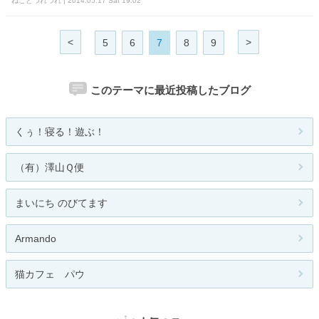
ねことつれづれ | 2014.05.17 Sat 19:02
<
>
5
6
7
8
9
このテーマに最近投稿したブログ
くぅ！寝る！遊ぶ！
（有）澤山Ｑ便
まいにち のびてます
Armando
猫カフェ パウ