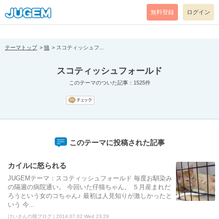
[pear_error: message="Success" code=0 mode=return level=notice
prefix="" info=""]
無料登録
ログイン
テーマトップ
猫
スコティッシュフ...
スコティッシュフォールド
このテーマのついた記事：1525件
このテーマに投稿された記事
カイルに怒られる
JUGEMテーマ：スコティッシュフォールド 毎度お馴染み
の隔週の病院通い。 今回いた仔猫ちゃん。 ５月産まれだ
ろうという女のコちゃん♪ 最初は人見知りが激しかったと
いう 今...
けいさんの猫ブログ | 2014.07.02 Wed 23:29