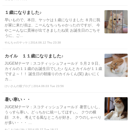
１歳になりました♪
早いもので、本日、ヤッケは１歳になりました ８月に我
が家に来た頃は、こーんなちっちゃかったのですが、 今
やこーんなに貫禄が出てきましたね笑 お誕生日のごちそ
うに、ご...
やんちゃのヤッケ | 2014.06.12 Thu 23:38
カイル １１歳になりました♪
JUGEMテーマ：スコティッシュフォールド ５月２９日、
カイルの１１歳のお誕生日でした♪ なんとカイルが１１歳
ですよ～！！ 誕生日の朝撮りのカイルくん(笑) あいにく
カ...
けいさんの猫ブログ | 2014.06.03 Tue 23:56
暑い寒い・・
JUGEMテーマ：スコティッシュフォールド 暑苦しいし、
うっすら寒い。どっちかに統一してほすぃ。 クウの横
顔 スキ。 考えてる風なところが好き。 クウのしゃべり
が多い・・・ ...
ねことつれづれ | 2014.05.27 Tue 18:12