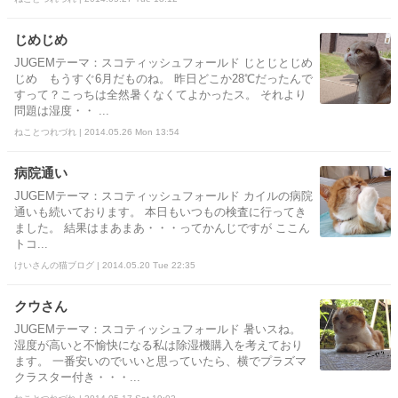
じめじめ
JUGEMテーマ：スコティッシュフォールド じとじとじめ
じめ もうすぐ6月だものね。 昨日どこか28℃だったんで
すって？こっちは全然暑くなくてよかったス。 それより
問題は湿度・・ ...
ねことつれづれ | 2014.05.26 Mon 13:54
病院通い
JUGEMテーマ：スコティッシュフォールド カイルの病院
通いも続いております。 本日もいつもの検査に行ってき
ました。 結果はまあまあ・・・ってかんじですが ここん
トコ...
けいさんの猫ブログ | 2014.05.20 Tue 22:35
クウさん
JUGEMテーマ：スコティッシュフォールド 暑いスね。
湿度が高いと不愉快になる私は除湿機購入を考えており
ます。 一番安いのでいいと思っていたら、横でプラズマ
クラスター付き・・・...