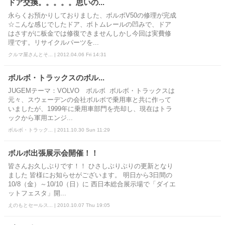
ドア交換。。。。。思いの...
永らくお預かりしておりました、ボルボV50の修理が完成
☆こんな感じでしたドア、ボトムレールの凹みで、ドア
はさすがに板金では修復できませんしかし今回は実費修
理です。リサイクルパーツを...
クルマ屋さんとそ... | 2012.04.06 Fri 14:31
ボルボ・トラックスのボル...
JUGEMテーマ：VOLVO ボルボ ボルボ・トラックスは
元々、スウェーデンの会社ボルボで乗用車と共に作って
いましたが、1999年に乗用車部門を売却し、現在はトラ
ックから軍用エンジ...
ボルボ・トラック... | 2011.10.30 Sun 11:29
ボルボ出張展示会開催！！
皆さんお久しぶりです！！ ひさしぶりぶりの更新となり
ました 皆様にお知らせがございます。 明日から3日間の
10/8（金）～10/10（日）に 西日本総合展示場で「ダイエ
ットフェスタ」開...
えのもとセールス... | 2010.10.07 Thu 19:05