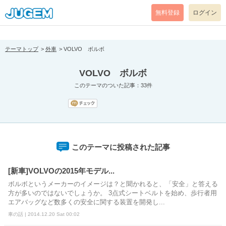
[pear_error: message="Success" code=0 mode=return level=notice
prefix="" info=""]
無料登録
ログイン
テーマトップ
外車
VOLVO ボルボ
VOLVO ボルボ
このテーマのついた記事：33件
このテーマに投稿された記事
[新車]VOLVOの2015年モデル...
ボルボというメーカーのイメージは？と聞かれると、「安全」と答える
方が多いのではないでしょうか。 3点式シートベルトを始め、歩行者用
エアバッグなど数多くの安全に関する装置を開発し...
車の話 | 2014.12.20 Sat 00:02