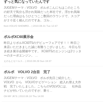
ずっと気になっていたんです
JUGEMテーマ：VOLVO ボルボこんにちはこのところ
の好天で気分も浮かれ気味だった本社です。浮かれ気味
だった理由はもうひとつここ数回のラウンドで、スコア
が２０近く縮んだのですあ、ゴル...
from VOLVO SHOWRO... | 2010.08.31 Tue 12:47
ボルボXC60展示会
昨日よりボルXC60T5のデビューフェアです！！ 昨日ご
来店いただきました誠に有難うございました。 今日も引
き続き展示会開催中です。 XC60T5のエンジンは2リッタ
ーのターボエンジン。 ...
えのもとセールス... | 2010.08.29 Sun 16:37
ボルボ VOLVO 2台目 完了
JUGEMテーマ：VOLVO ボルボ先日ご紹介した、
VOLVO から VOLVOナビゲーション 総入れ替え大作
戦 完了いたしました。こちらのVOLVOには、 社外品
ナビが付いていたのですが、乗り...
OH MY JK'S | 2010.06.10 Thu 14:00