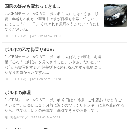
国民の好みも変わってきま...
JUGEMテーマ：VOLVO ボルボ こんにちは♪ さぁ、順
調に年越しへ向かい驀進中ですが皆様も非常に忙しいこ
とでしょう( ｀ー´)ノ くれぐれも風邪を引かないようにし
てくださいね...
-ＨＩＫＡＲＩ-の... | 2013.12.14 Sat 13:33
ボルボの乙な街乗りSUV♪
JUGEMテーマ：VOLVO ボルボ こんばんは♪最近、劇場
版『るろうに剣心』を見てきました。いやぁ、だいたいﾏ
ﾝｶﾞから実写化すると期待ﾊｽﾞﾚに終わるんですが私的には
かなり面白かったですね...
-ＨＩＫＡＲＩ-の... | 2012.08.30 Thu 11:39
ボルボの修理
JUGEMテーマ：VOLVO ボルボ 今日はＹ浦様、ご来店ありがとうご
ざいます。出会いは１ヶ月前に近くのびっくりドンキーに車を止めてる
から、見てほしいとの来電で、牽引できる準備をして...
寺田商会のブログ | 2012.07.03 Tue 00:22