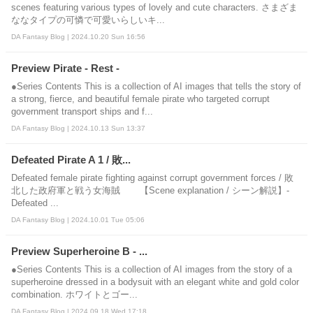
scenes featuring various types of lovely and cute characters. さまざま
ななタイプの可憐で可愛いらしいキ...
DA Fantasy Blog | 2024.10.20 Sun 16:56
Preview Pirate - Rest -
●Series Contents This is a collection of AI images that tells the story of
a strong, fierce, and beautiful female pirate who targeted corrupt
government transport ships and f...
DA Fantasy Blog | 2024.10.13 Sun 13:37
Defeated Pirate A 1 / 敗...
Defeated female pirate fighting against corrupt government forces / 敗
北した政府軍と戦う女海賊 【Scene explanation / シーン解説】-
Defeated ...
DA Fantasy Blog | 2024.10.01 Tue 05:06
Preview Superheroine B - ...
●Series Contents This is a collection of AI images from the story of a
superheroine dressed in a bodysuit with an elegant white and gold color
combination. ホワイトとゴー...
DA Fantasy Blog | 2024.09.18 Wed 17:18