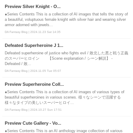
Preview Silver Knight - O...
●Series Contents This is a collection of AI images that tells the story of
a beautiful, voluptuous female knight with silver hair and wearing silver
armor adorned with jewels...
DA Fantasy Blog | 2024.11.23 Sat 14:35
Defeated Superheroine J 1...
Defeated superheroine of justice who fights evil / 敗北した悪と戦う正義
のスーパーヒロイン 【Scene explanation / シーン解説】 -
Defeated / 敗...
DA Fantasy Blog | 2024.11.05 Tue 05:07
Preview Superheroine Coll...
●Series Contents This is a collection of AI images of various types of
beautiful superheroines in various scenes. 様々なシーンで活躍する
様々なタイプの美しいスーパーヒロイ...
DA Fantasy Blog | 2024.10.27 Sun 17:51
Preview Cute Gallery - Vo...
●Series Contents This is an AI anthology image collection of various