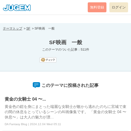
[pear_error: message="Success" code=0 mode=return level=notice
prefix="" info=""]
無料登録
ログイン
テーマトップ
SF
SF映画 一般
SF映画 一般
このテーマのついた記事：511件
このテーマに投稿された記事
黄金の女騎士 04 〜...
黄金色の鎧を身にまとった端麗な女騎士が敵から逃れたのちに宮城で束
の間の休息をとっているシーンのAI画像集です。 「黄金の女騎士 04 〜
休息〜」は大人の魅力が漂...
DA Fantasy Blog | 2024.12.04 Wed 05:11