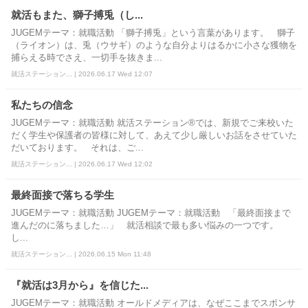
就活もまた、獅子搏兎（し...
JUGEMテーマ：就職活動 「獅子搏兎」という言葉があります。 獅子
（ライオン）は、兎（ウサギ）のような自分よりはるかに小さな獲物を
捕らえる時でさえ、一切手を抜きま...
就活ステーション... | 2026.06.17 Wed 12:07
私たちの信念
JUGEMテーマ：就職活動 就活ステーション®では、新規でご来校いた
だく学生や保護者の皆様に対して、あえて少し厳しいお話をさせていた
だいております。 それは、ご...
就活ステーション... | 2026.06.17 Wed 12:02
最終面接で落ちる学生
JUGEMテーマ：就職活動 JUGEMテーマ：就職活動 「最終面接まで
進んだのに落ちました…」 就活相談で最も多い悩みの一つです。
し...
就活ステーション... | 2026.06.15 Mon 11:48
『就活は3月から』を信じた...
JUGEMテーマ：就職活動 オールドメディアは、なぜここまでスポンサ