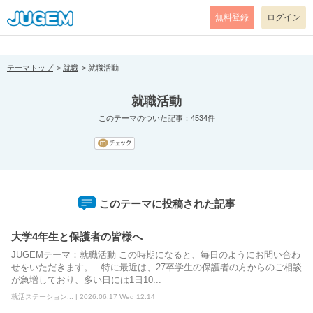
[pear_error: message="Success" code=0 mode=return level=notice
prefix="" info=""]
無料登録
ログイン
テーマトップ
就職
就職活動
就職活動
このテーマのついた記事：4534件
このテーマに投稿された記事
大学4年生と保護者の皆様へ
JUGEMテーマ：就職活動 この時期になると、毎日のようにお問い合わ
せをいただきます。 特に最近は、27卒学生の保護者の方からのご相談
が急増しており、多い日には1日10...
就活ステーション... | 2026.06.17 Wed 12:14