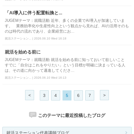
「AI導入に伴う配置転換と...
JUGEMテーマ：就職活動 近年、多くの企業でAI導入が加速していま
す。 業務効率化や生産性向上という観点から見れば、AIの活用そのも
のは時代の流れであり、企業経営にお...
就活ステーション... | 2026.06.10 Wed 16:18
就活を始める前に
JUGEMテーマ：就職活動 就活を始める前に知っておいて欲しいこと
すでに「自分はこれをやりたい」という目標が明確に決まっている人
は、その道に向かって邁進してくださ...
就活ステーション... | 2026.06.10 Wed 16:13
<
>
3
4
5
6
7
このテーマに最近投稿したブログ
就活ステーション代表講師ブログ