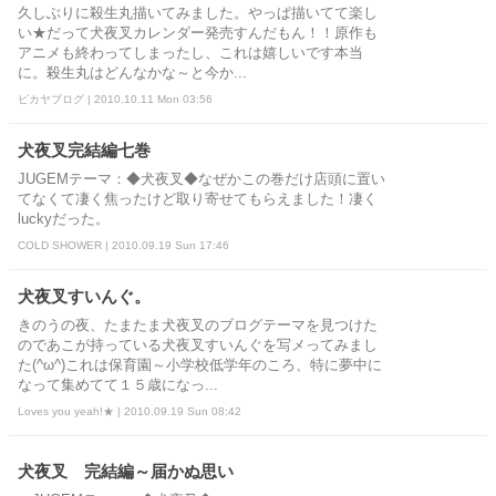
久しぶりに殺生丸描いてみました。やっぱ描いてて楽し
い★だって犬夜叉カレンダー発売すんだもん！！原作も
アニメも終わってしまったし、これは嬉しいです本当
に。殺生丸はどんなかな～と今か...
ピカヤブログ | 2010.10.11 Mon 03:56
犬夜叉完結編七巻
JUGEMテーマ：◆犬夜叉◆なぜかこの巻だけ店頭に置い
てなくて凄く焦ったけど取り寄せてもらえました！凄く
luckyだった。
COLD SHOWER | 2010.09.19 Sun 17:46
犬夜叉すいんぐ。
きのうの夜、たまたま犬夜叉のブログテーマを見つけた
のであこが持っている犬夜叉すいんぐを写メってみまし
た(^ω^)これは保育園～小学校低学年のころ、特に夢中に
なって集めてて１５歳になっ...
Loves you yeah!★ | 2010.09.19 Sun 08:42
犬夜叉 完結編～届かぬ思い