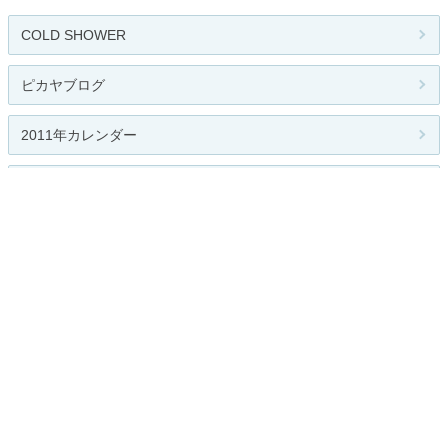
COLD SHOWER
ピカヤブログ
2011年カレンダー
のぶくん雑記
ALT-DESIGN@blog
関連カテゴリー
総合
少年漫画
少女漫画
名作・懐かし漫画
ギャグ・４コマ
アニメ全般
ジブリ作品