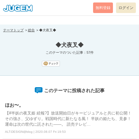
[pear_error: message="Success" code=0 mode=return level=notice
prefix="" info=""]
無料登録
ログイン
テーマトップ
総合
◆犬夜叉◆
◆犬夜叉◆
このテーマのついた記事：57件
このテーマに投稿された記事
ほお〜。
【#半妖の夜叉姫 続報?】放送開始日がキービジュアルと共に初公開！
その強さ、父ゆずり。戦国時代に新たなる風！ 半妖の姫たち、見参！
運命は次の世代に託された——。 読売テレビ...
ALT-DESIGN@blog | 2020.08.07 Fri 19:53