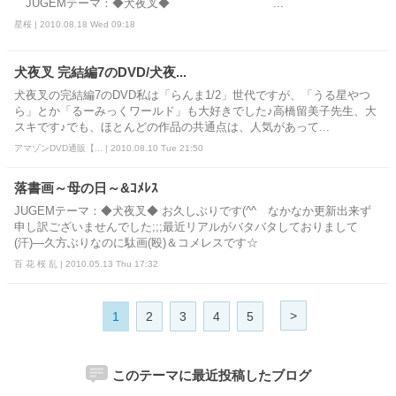
JUGEMテーマ：◆犬夜叉◆ ...
星桜 | 2010.08.18 Wed 09:18
犬夜叉 完結編7のDVD/犬夜...
犬夜叉の完結編7のDVD私は「らんま1/2」世代ですが、「うる星やつ
ら」とか「るーみっくワールド」も大好きでした♪高橋留美子先生、大
スキです♪でも、ほとんどの作品の共通点は、人気があって...
アマゾンDVD通販【... | 2010.08.10 Tue 21:50
落書画～母の日～&ｺﾒﾚｽ
JUGEMテーマ：◆犬夜叉◆ お久しぶりです(^^ゞなかなか更新出来ず
申し訳ございませんでした;;;最近リアルがバタバタしておりまして
(汗)―久方ぶりなのに駄画(殴)＆コメレスです☆
百 花 桜 乱 | 2010.05.13 Thu 17:32
>
1
2
3
4
5
このテーマに最近投稿したブログ