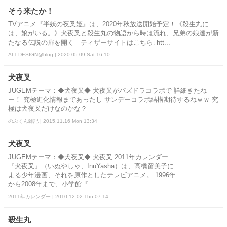
そう来たか！
TVアニメ『半妖の夜叉姫』は、2020年秋放送開始予定！《殺生丸に
は、娘がいる。》犬夜叉と殺生丸の物語から時は流れ、兄弟の娘達が新
たなる伝説の扉を開く—ティザーサイトはこちら↓htt...
ALT-DESIGN@blog | 2020.05.09 Sat 16:10
犬夜叉
JUGEMテーマ：◆犬夜叉◆ 犬夜叉がパズドラコラボで 詳細きたね
ー！ 究極進化情報まであったし サンデーコラボ結構期待するねｗｗ 究
極は犬夜叉だけなのかな？
のぶくん雑記 | 2015.11.16 Mon 13:34
犬夜叉
JUGEMテーマ：◆犬夜叉◆ 犬夜叉 2011年カレンダー
『犬夜叉』（いぬやしゃ、InuYasha）は、高橋留美子に
よる少年漫画、それを原作としたテレビアニメ。 1996年
から2008年まで、小学館『...
2011年カレンダー | 2010.12.02 Thu 07:14
殺生丸