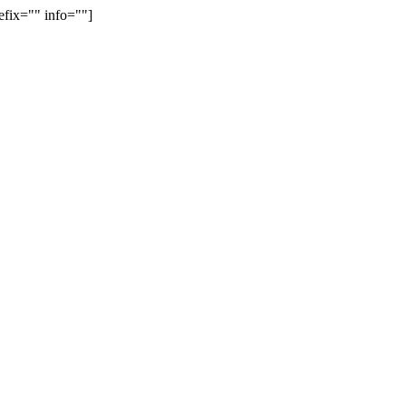
efix="" info=""]