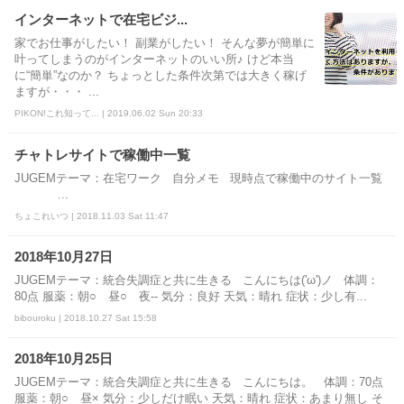
インターネットで在宅ビジ...
家でお仕事がしたい！ 副業がしたい！ そんな夢が簡単に
叶ってしまうのがインターネットのいい所♪ けど本当
に“簡単”なのか？ ちょっとした条件次第では大きく稼げ
ますが・・・ ...
PIKON!これ知って... | 2019.06.02 Sun 20:33
チャトレサイトで稼働中一覧
JUGEMテーマ：在宅ワーク 自分メモ 現時点で稼働中のサイト一覧
...
ちょこれいつ | 2018.11.03 Sat 11:47
2018年10月27日
JUGEMテーマ：統合失調症と共に生きる こんにちは('ω')ノ 体調：
80点 服薬：朝○ 昼○ 夜‐‐ 気分：良好 天気：晴れ 症状：少し有...
bibouroku | 2018.10.27 Sat 15:58
2018年10月25日
JUGEMテーマ：統合失調症と共に生きる こんにちは。 体調：70点
服薬：朝○ 昼× 気分：少しだけ眠い 天気：晴れ 症状：あまり無し そ