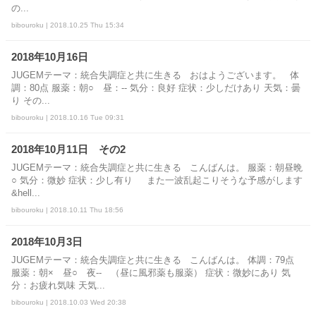
の...
bibouroku | 2018.10.25 Thu 15:34
2018年10月16日
JUGEMテーマ：統合失調症と共に生きる おはようございます。 体
調：80点 服薬：朝○ 昼：-- 気分：良好 症状：少しだけあり 天気：曇
り その...
bibouroku | 2018.10.16 Tue 09:31
2018年10月11日 その2
JUGEMテーマ：統合失調症と共に生きる こんばんは。 服薬：朝昼晩
○ 気分：微妙 症状：少し有り また一波乱起こりそうな予感がします
&hell...
bibouroku | 2018.10.11 Thu 18:56
2018年10月3日
JUGEMテーマ：統合失調症と共に生きる こんばんは。 体調：79点
服薬：朝× 昼○ 夜‐‐ （昼に風邪薬も服薬） 症状：微妙にあり 気
分：お疲れ気味 天気...
bibouroku | 2018.10.03 Wed 20:38