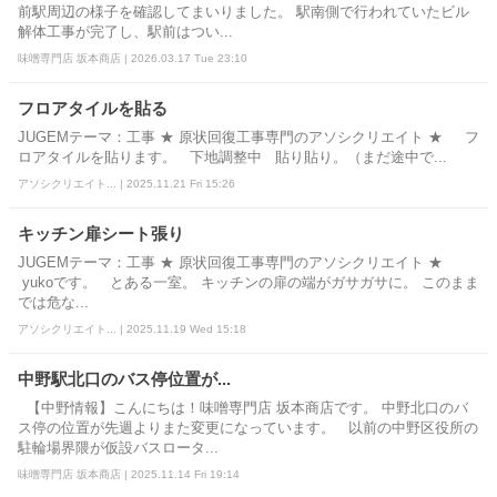
前駅周辺の様子を確認してまいりました。 駅南側で行われていたビル
解体工事が完了し、駅前はつい...
味噌専門店 坂本商店 | 2026.03.17 Tue 23:10
フロアタイルを貼る
JUGEMテーマ：工事 ★ 原状回復工事専門のアソシクリエイト ★ フ
ロアタイルを貼ります。 下地調整中 貼り貼り。（まだ途中で...
アソシクリエイト... | 2025.11.21 Fri 15:26
キッチン扉シート張り
JUGEMテーマ：工事 ★ 原状回復工事専門のアソシクリエイト ★
yukoです。 とある一室。 キッチンの扉の端がガサガサに。 このまま
では危な...
アソシクリエイト... | 2025.11.19 Wed 15:18
中野駅北口のバス停位置が...
【中野情報】こんにちは！味噌専門店 坂本商店です。 中野北口のバ
ス停の位置が先週よりまた変更になっています。 以前の中野区役所の
駐輪場界隈が仮設バスロータ...
味噌専門店 坂本商店 | 2025.11.14 Fri 19:14