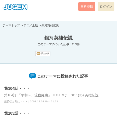
[pear_error: message="Success" code=0 mode=return level=notice
prefix="" info=""]
無料登録
ログイン
テーマトップ
アニメ全般
銀河英雄伝説
銀河英雄伝説
このテーマのついた記事：259件
このテーマに投稿された記事
第104話・・・
第104話 「平和へ、流血経由」 JUGEMテーマ：銀河英雄伝説
銀英伝と共に・・・ | 2008.12.08 Mon 21:23
第103話・・・