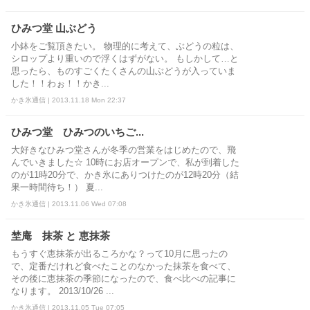
ひみつ堂 山ぶどう
小鉢をご覧頂きたい。 物理的に考えて、ぶどうの粒は、
シロップより重いので浮くはずがない。 もしかして…と
思ったら、ものすごくたくさんの山ぶどうが入っていま
した！！わぉ！！かき...
かき氷通信 | 2013.11.18 Mon 22:37
ひみつ堂 ひみつのいちご...
大好きなひみつ堂さんが冬季の営業をはじめたので、飛
んでいきました☆ 10時にお店オープンで、私が到着した
のが11時20分で、かき氷にありつけたのが12時20分（結
果一時間待ち！） 夏...
かき氷通信 | 2013.11.06 Wed 07:08
埜庵 抹茶 と 恵抹茶
もうすぐ恵抹茶が出るころかな？って10月に思ったの
で、定番だけれど食べたことのなかった抹茶を食べて、
その後に恵抹茶の季節になったので、食べ比べの記事に
なります。 2013/10/26 ...
かき氷通信 | 2013.11.05 Tue 07:05