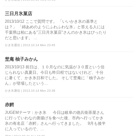
三日月氷菓店
2013/10/12 ここで質問です。 「いいかき氷の基準と
は？」 「綿あめのようにふわふわな氷」と答える人には
千葉県は柏にある"三日月氷菓店"さんのかき氷はぴったり
だと思います。 ...
かき氷通信 | 2013.10.14 Mon 23:45
埜庵 柚子みかん
2013/10/13 前日は、１０月なのに気温が３０度という信
じられない真夏日。今日も昨日程ではないけれど、十分
に暑くて、かき氷日和でした。 そして埜庵に「柚子みか
ん」が登場したという...
かき氷通信 | 2013.10.14 Mon 23:38
赤鰐
JUGEMテーマ：かき氷 今日は岐阜の徳兵衛茶屋さん
に行っていわなの唐揚げを食べた後、市内へ行ってかき
氷の有名店「赤鰐」さんへ行ってきました。 9月も後半
に入っているので、...