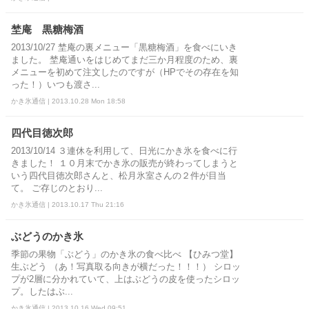
埜庵 黒糖梅酒
2013/10/27 埜庵の裏メニュー「黒糖梅酒」を食べにいき
ました。 埜庵通いをはじめてまだ三か月程度のため、裏
メニューを初めて注文したのですが（HPでその存在を知
った！）いつも渡さ...
かき氷通信 | 2013.10.28 Mon 18:58
四代目徳次郎
2013/10/14 ３連休を利用して、日光にかき氷を食べに行
きました！ １０月末でかき氷の販売が終わってしまうと
いう四代目徳次郎さんと、松月氷室さんの２件が目当
て。 ご存じのとおり...
かき氷通信 | 2013.10.17 Thu 21:16
ぶどうのかき氷
季節の果物「ぶどう」のかき氷の食べ比べ 【ひみつ堂】
生ぶどう （あ！写真取る向きが横だった！！！） シロッ
プが2層に分かれていて、上はぶどうの皮を使ったシロッ
プ。したはぶ...
かき氷通信 | 2013.10.16 Wed 09:51