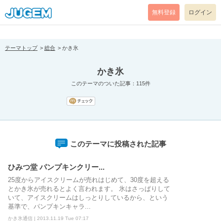
[pear_error: message="Success" code=0 mode=return level=notice
prefix="" info=""]
無料登録
ログイン
テーマトップ
総合
かき氷
かき氷
このテーマのついた記事：115件
このテーマに投稿された記事
ひみつ堂 パンプキンクリー...
25度からアイスクリームが売れはじめて、30度を超える
とかき氷が売れるとよく言われます。 氷はさっぱりして
いて、アイスクリームはしっとりしているから、という
基準で、パンプキンキャラ...
かき氷通信 | 2013.11.19 Tue 07:17