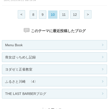
ZEN | 2013.09.21 Sat 19:39
<
>
8
9
10
11
12
このテーマに最近投稿したブログ
Menu Book
喪女ぼっちめし記録
ヨダゼミ正雀教室
ふるさと川崎 〈4〉
THE LAST BARBERブログ