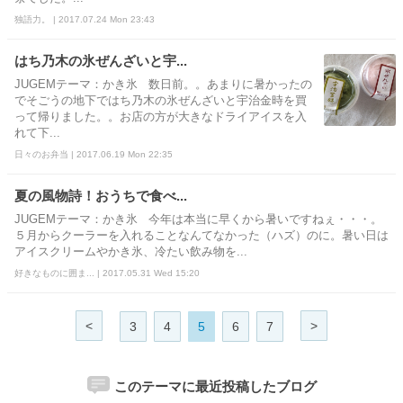
独語力。 | 2017.07.24 Mon 23:43
はち乃木の氷ぜんざいと宇...
JUGEMテーマ：かき氷 数日前。。あまりに暑かったの
でそごうの地下ではち乃木の氷ぜんざいと宇治金時を買
って帰りました。。お店の方が大きなドライアイスを入
れて下...
日々のお弁当 | 2017.06.19 Mon 22:35
夏の風物詩！おうちで食べ...
JUGEMテーマ：かき氷 今年は本当に早くから暑いですねぇ・・・。
５月からクーラーを入れることなんてなかった（ハズ）のに。暑い日は
アイスクリームやかき氷、冷たい飲み物を...
好きなものに囲ま... | 2017.05.31 Wed 15:20
<
>
3
4
5
6
7
このテーマに最近投稿したブログ