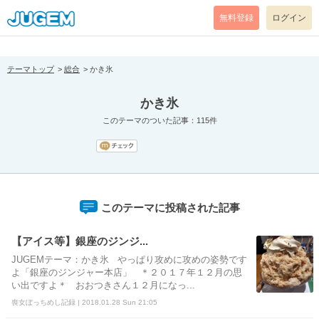
[pear_error: message="Success" code=0 mode=return level=notice
prefix="" info=""]
無料登録
ログイン
テーマトップ
総合
かき氷
かき氷
このテーマのついた記事：115件
このテーマに投稿された記事
【アイス等】銀座のジンジ...
JUGEMテーマ：かき氷 やっぱり攻めに攻めの姿勢です
よ「銀座のジンジャー本店」 ＊２０１７年１２月の思
い出ですよ＊ おおつきさん１２月になっ...
喪女ぼっちめし記録 | 2018.01.28 Sun 21:05