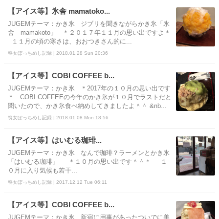
【アイス等】氷舎 mamatoko...
JUGEMテーマ：かき氷 ジブリを聞きながらかき氷「氷
舎 mamakoto」 ＊２０１７年１１月の思い出ですよ＊
１１月の頃の寒さは、おおつきさん的に...
喪女ぼっちめし記録 | 2018.01.28 Sun 20:36
【アイス等】COBI COFFEE b...
JUGEMテーマ：かき氷 ＊2017年の１０月の思い出です
＊ COBI COFFEEの今年のかき氷が１０月でラストだと
聞いたので、かき氷食べ納めしてきましたよ＾＾ &nb...
喪女ぼっちめし記録 | 2018.01.08 Mon 18:56
【アイス等】はいむる珈琲...
JUGEMテーマ：かき氷 なんで珈琲？ラーメンとかき氷
「はいむる珈琲」 ＊１０月の思い出です＾＾＊ １
０月に入り気候も若干...
喪女ぼっちめし記録 | 2017.12.12 Tue 06:11
【アイス等】COBI COFFEE b...
JUGEMテーマ：かき氷 新宿に用事があったついでに美