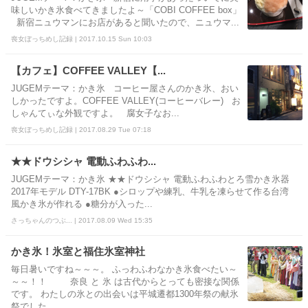
味しいかき氷食べてきましたよ～「COBI COFFEE box」
新宿ニュウマンにお店があると聞いたので、ニュウマ...
喪女ぼっちめし記録 | 2017.10.15 Sun 10:03
【カフェ】COFFEE VALLEY【...
JUGEMテーマ：かき氷 コーヒー屋さんのかき氷、おい
しかったですよ。COFFEE VALLEY(コーヒーバレー) お
しゃんてぃな外観ですよ。 腐女子なお...
喪女ぼっちめし記録 | 2017.08.29 Tue 07:18
★★ドウシシャ 電動ふわふわ...
JUGEMテーマ：かき氷 ★★ドウシシャ 電動ふわふわとろ雪かき氷器
2017年モデル DTY-17BK ●シロップや練乳、牛乳を凍らせて作る台湾
風かき氷が作れる ●糖分が入った...
さっちゃんのつぶ... | 2017.08.09 Wed 15:35
かき氷！氷室と福住氷室神社
毎日暑いですね～～～。 ふっわふわなかき氷食べたい～
～～！！ 奈良 と 氷 は古代からとっても密接な関係
です。 わたしの氷との出会いは平城遷都1300年祭の献氷
祭でした。...