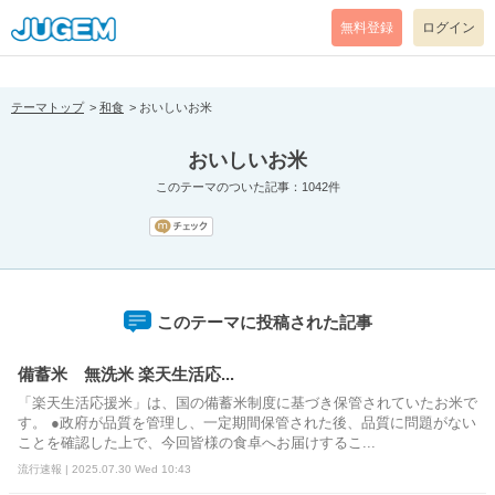
[pear_error: message="Success" code=0 mode=return level=notice
prefix="" info=""]
無料登録
ログイン
テーマトップ
和食
おいしいお米
おいしいお米
このテーマのついた記事：1042件
このテーマに投稿された記事
備蓄米 無洗米 楽天生活応...
「楽天生活応援米」は、国の備蓄米制度に基づき保管されていたお米で
す。 ●政府が品質を管理し、一定期間保管された後、品質に問題がない
ことを確認した上で、今回皆様の食卓へお届けするこ...
流行速報 | 2025.07.30 Wed 10:43