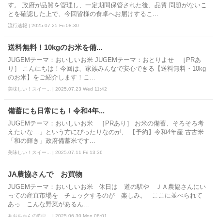
す。 政府が品質を管理し、一定期間保管された後、品質 問題がないこ
とを確認した上で、今回皆様の食卓へお届けするこ...
流行速報 | 2025.07.25 Fri 08:30
送料無料！10kgのお米を備...
JUGEMテーマ：おいしいお米 JUGEMテーマ：おとりよせ ［PRあ
り］ こんにちは！今回は、家族みんなで安心できる【送料無料・10kg
のお米】をご紹介します！こ...
美味しい！スイー... | 2025.07.23 Wed 11:42
備蓄にも日常にも！令和4年...
JUGEMテーマ：おいしいお米 ［PRあり］ お米の備蓄、そろそろ考
えたいな…」という方にぴったりなのが、 【予約】令和4年産 古古米
「和の輝き」政府備蓄米です...
美味しい！スイー... | 2025.07.11 Fri 13:36
JA農協さんで お買物
JUGEMテーマ：おいしいお米 休日は 道の駅や ＪＡ農協さんにい
っての産直市場を チェックするのが 楽しみ。 ここに並べられて
あっ こんな野菜があるん...
あおちゃんの釣り... | 2025.06.30 Mon 08:01