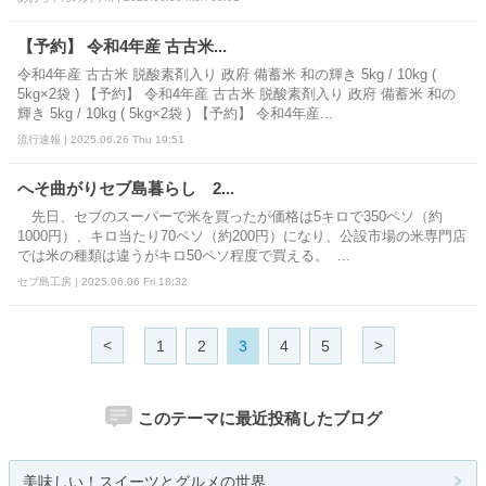
【予約】 令和4年産 古古米...
令和4年産 古古米 脱酸素剤入り 政府 備蓄米 和の輝き 5kg / 10kg (
5kg×2袋 ) 【予約】 令和4年産 古古米 脱酸素剤入り 政府 備蓄米 和の
輝き 5kg / 10kg ( 5kg×2袋 ) 【予約】 令和4年産...
流行速報 | 2025.06.26 Thu 19:51
へそ曲がりセブ島暮らし 2...
先日、セブのスーパーで米を買ったが価格は5キロで350ペソ（約
1000円）、キロ当たり70ペソ（約200円）になり、公設市場の米専門店
では米の種類は違うがキロ50ペソ程度で買える。 ...
セブ島工房 | 2025.06.06 Fri 18:32
<
>
1
2
3
4
5
このテーマに最近投稿したブログ
美味しい！スイーツとグルメの世界