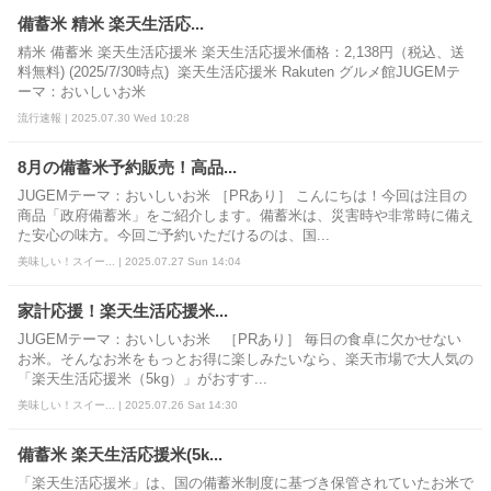
備蓄米 精米 楽天生活応...
精米 備蓄米 楽天生活応援米 楽天生活応援米価格：2,138円（税込、送
料無料) (2025/7/30時点) 楽天生活応援米 Rakuten グルメ館JUGEMテ
ーマ：おいしいお米
流行速報 | 2025.07.30 Wed 10:28
8月の備蓄米予約販売！高品...
JUGEMテーマ：おいしいお米 ［PRあり］ こんにちは！今回は注目の
商品「政府備蓄米」をご紹介します。備蓄米は、災害時や非常時に備え
た安心の味方。今回ご予約いただけるのは、国...
美味しい！スイー... | 2025.07.27 Sun 14:04
家計応援！楽天生活応援米...
JUGEMテーマ：おいしいお米 ［PRあり］ 毎日の食卓に欠かせない
お米。そんなお米をもっとお得に楽しみたいなら、楽天市場で大人気の
「楽天生活応援米（5kg）」がおすす...
美味しい！スイー... | 2025.07.26 Sat 14:30
備蓄米 楽天生活応援米(5k...
「楽天生活応援米」は、国の備蓄米制度に基づき保管されていたお米で