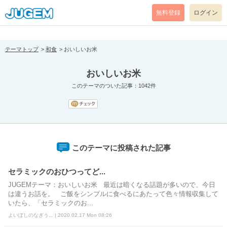
[pear_error: message="Success" code=0 mode=return level=notice
prefix="" info=""]
無料登録
ログイン
テーマトップ
和食
おいしいお米
おいしいお米
このテーマのついた記事：1042件
このテーマに投稿された記事
セラミックのおひつってど...
JUGEMテーマ：おいしいお米 最近は暗くなる話題が多いので、今日
は違うお話を。 ご飯をシンプルに食べるにあたって色々情報収集して
いたら、「セラミックのお...
よいぼしのなぎう... | 2020.02.17 Mon 08:26