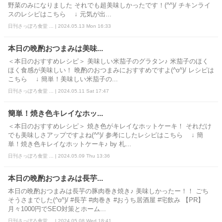
野菜のみになりました それでも超美味しかったです！(^^)/ チキンライ
スのレシピはこちら ↓ 元気が出...
日刊さっぽろ食堂 ... | 2024.05.13 Mon 16:33
本日の晩酌おつまみは美味...
＜本日のおすすめレシピ＞ 美味しい米茄子のグラタン♪ 米茄子のほく
ほく食感が美味しい！ 晩酌のおつまみにおすすめですよ(^o^)/ レシピは
こちら ↓ 簡単！美味しい米茄子の...
日刊さっぽろ食堂 ... | 2024.05.11 Sat 17:47
簡単！焼き色キレイなホッ...
＜本日のおすすめレシピ＞ 焼き色がキレイなホットケーキ！ それだけ
でも美味しさアップですよね(^^)/ 参考にしたレシピはこちら ↓ 簡
単！焼き色キレイなホットケーキ♪ by 札...
日刊さっぽろ食堂 ... | 2024.05.09 Thu 13:36
本日の晩酌おつまみは長芋...
本日の晩酌おつまみは長芋の豚肉巻き焼き♪ 美味しかったー！！ ごち
そうさまでした(^o^)/ #長芋 #肉巻き #おうち居酒屋 #宅飲み 【PR】
月々1000円でSEO対策とホーム...
日刊さっぽろ食堂 ... | 2024.05.08 Wed 18:41