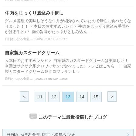
牛肉をじっくり煮込み手間...
グルメ番組で美味しそうな牛丼が紹介されていたので無性に食べたくな
りました！！ ＜本日のおすすめレシピ＞ 牛肉をじっくり煮込み手間を
かける牛丼♪ 牛肉の旨味がたっぷりとしみ込ん...
日刊さっぽろ食堂 ... | 2024.05.07 Tue 17:15
自家製カスタードクリーム...
＜本日のおすすめレシピ＞ 自家製のカスタードクリームは美味しい！
今回はサクサク系クロワッサンで食べました♪ レシピはこちら ↓ 自家
製カスタードクリーム＠クロワッサン b...
日刊さっぽろ食堂 ... | 2024.05.05 Sun 23:45
<
>
11
12
13
14
15
このテーマに最近投稿したブログ
日刊さっぽろ食堂 店主：松島タツオ