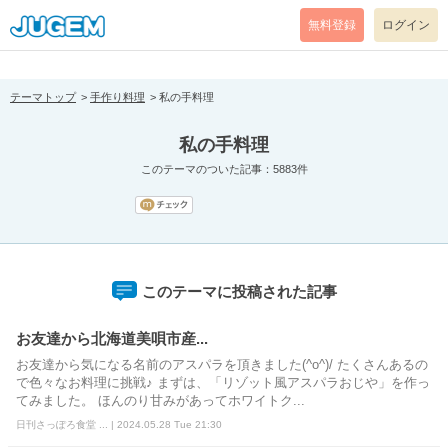
[pear_error: message="Success" code=0 mode=return level=notice
prefix="" info=""]
無料登録
ログイン
テーマトップ
手作り料理
私の手料理
私の手料理
このテーマのついた記事：5883件
このテーマに投稿された記事
お友達から北海道美唄市産...
お友達から気になる名前のアスパラを頂きました(^o^)/ たくさんあるの
で色々なお料理に挑戦♪ まずは、「リゾット風アスパラおじや」を作っ
てみました。 ほんのり甘みがあってホワイトク...
日刊さっぽろ食堂 ... | 2024.05.28 Tue 21:30