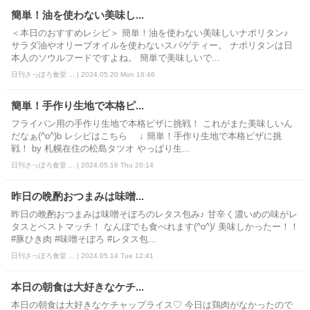
簡単！油を使わない美味し...
＜本日のおすすめレシピ＞ 簡単！油を使わない美味しいナポリタン♪
サラダ油やオリーブオイルを使わないスパゲティー。 ナポリタンは日
本人のソウルフードですよね。 簡単で美味しいで...
日刊さっぽろ食堂 ... | 2024.05.20 Mon 16:46
簡単！手作り生地で本格ピ...
フライパン用の手作り生地で本格ピザに挑戦！ これがまた美味しいん
だなぁ(^o^)b レシピはこちら ↓ 簡単！手作り生地で本格ピザに挑
戦！ by 札幌在住の松島タツオ やっぱり生...
日刊さっぽろ食堂 ... | 2024.05.16 Thu 20:14
昨日の晩酌おつまみは味噌...
昨日の晩酌おつまみは味噌そぼろのレタス包み♪ 甘辛く濃いめの味がレ
タスとベストマッチ！ なんぼでも食べれます(^o^)/ 美味しかったー！！
#豚ひき肉 #味噌そぼろ #レタス包...
日刊さっぽろ食堂 ... | 2024.05.14 Tue 12:41
本日の朝食は大好きなケチ...
本日の朝食は大好きなケチャップライス♡ 今日は鶏肉がなかったので