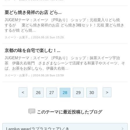
栗どら焼き発祥のお店 どら...
JUGEMテーマ：スイーツ ［PRあり］ ショップ：元祖栗入りどら焼
するが 栗どら焼き発祥のお店 どら焼き3種セット！元祖 栗どら焼き
するが焼 どら焼...
スイーツ・お菓子... | 2024.06.16 Sun 15:26
京都の味を自宅で楽しむ！...
JUGEMテーマ：スイーツ ［PRあり］ ショップ：抹茶スイーツ宇治
茶 伊藤久右衛門 さまざまなシーンで活躍する和菓子やスイーツ、そ
ば、お茶をお探しなら、伊藤久右衛...
スイーツ・お菓子... | 2024.06.16 Sun 13:59
<
>
26
27
28
29
30
このテーマに最近投稿したブログ
Larplus wear(ラプラスウェア)／き...