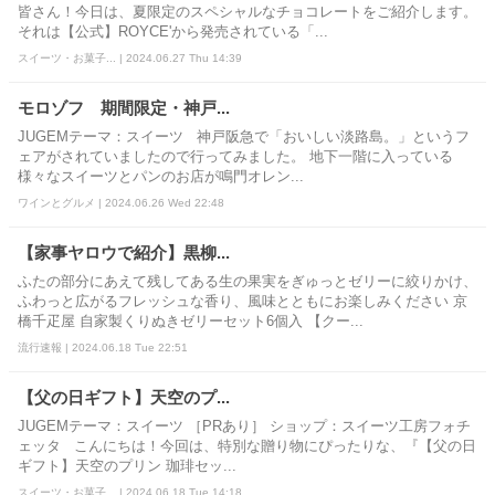
皆さん！今日は、夏限定のスペシャルなチョコレートをご紹介します。
それは【公式】ROYCE'から発売されている「...
スイーツ・お菓子... | 2024.06.27 Thu 14:39
モロゾフ 期間限定・神戸...
JUGEMテーマ：スイーツ 神戸阪急で「おいしい淡路島。」というフ
ェアがされていましたので行ってみました。 地下一階に入っている
様々なスイーツとパンのお店が鳴門オレン...
ワインとグルメ | 2024.06.26 Wed 22:48
【家事ヤロウで紹介】黒柳...
ふたの部分にあえて残してある生の果実をぎゅっとゼリーに絞りかけ、
ふわっと広がるフレッシュな香り、風味とともにお楽しみください 京
橋千疋屋 自家製くりぬきゼリーセット6個入 【クー...
流行速報 | 2024.06.18 Tue 22:51
【父の日ギフト】天空のプ...
JUGEMテーマ：スイーツ ［PRあり］ ショップ：スイーツ工房フォチ
ェッタ こんにちは！今回は、特別な贈り物にぴったりな、『【父の日
ギフト】天空のプリン 珈琲セッ...
スイーツ・お菓子... | 2024.06.18 Tue 14:18