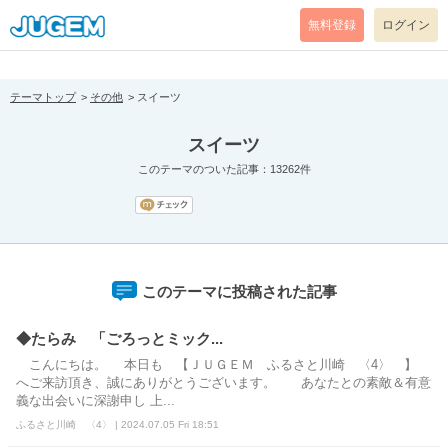
[pear_error: message="Success" code=0 mode=return level=notice
prefix="" info=""]
無料登録
ログイン
テーマトップ
その他
スイーツ
スイーツ
このテーマのついた記事：13262件
このテーマに投稿された記事
◆たらみ 「ごろっとミック...
こんにちは。 本日も 【ＪＵＧＥＭ ふるさと川崎 〈4〉 】
へご来訪頂き、誠にありがとうございます。 あなたとの素敵＆有意
義な出会いに深謝申し 上...
ふるさと川崎 〈4〉 | 2024.07.05 Fri 18:51