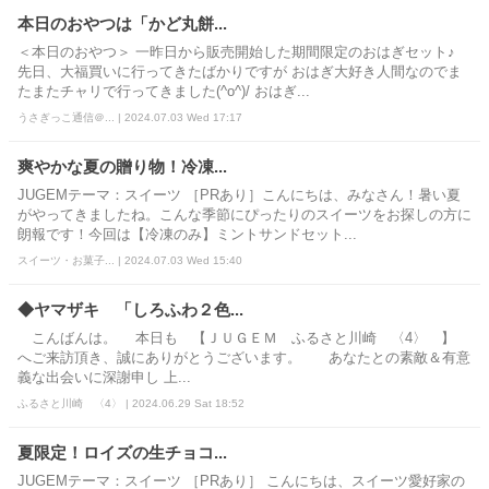
本日のおやつは「かど丸餅...
＜本日のおやつ＞ 一昨日から販売開始した期間限定のおはぎセット♪
先日、大福買いに行ってきたばかりですが おはぎ大好き人間なのでま
たまたチャリで行ってきました(^o^)/ おはぎ...
うさぎっこ通信＠... | 2024.07.03 Wed 17:17
爽やかな夏の贈り物！冷凍...
JUGEMテーマ：スイーツ ［PRあり］こんにちは、みなさん！暑い夏
がやってきましたね。こんな季節にぴったりのスイーツをお探しの方に
朗報です！今回は【冷凍のみ】ミントサンドセット...
スイーツ・お菓子... | 2024.07.03 Wed 15:40
◆ヤマザキ 「しろふわ２色...
こんばんは。 本日も 【ＪＵＧＥＭ ふるさと川崎 〈4〉 】
へご来訪頂き、誠にありがとうございます。 あなたとの素敵＆有意
義な出会いに深謝申し 上...
ふるさと川崎 〈4〉 | 2024.06.29 Sat 18:52
夏限定！ロイズの生チョコ...
JUGEMテーマ：スイーツ ［PRあり］ こんにちは、スイーツ愛好家の