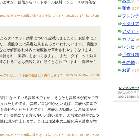
お酒
(89
いますが、普段からペットボトル飲料（ジュースやお茶な
和食
.
(70
フレン
oraのレビュー！炭酸の強さは？美味しさは？ | 2015.09.17 Thu 07:28
イタリ
アジア
によるダイエット効果について記載しましたが、炭酸水によ
カフェ
(
ん。 炭酸水には美容効果もあるといわれています。 炭酸水
レシピ
(
などが解消され体内の老廃物が輩出されやすくなります。
手作り
維持され、美容にもきいてきます。 また、ダイエット効果
進されることも美容効果に効くとされています。 普段から
その他
(
お題
(47
oraのレビュー！炭酸の強さは？美味しさは？ | 2015.09.16 Wed 00:18
レンタルサーバー
あなたのクリ
200.71G
話題になっている炭酸水ですが、そもそも炭酸水が何かご存
を入れたものです。炭酸ガスは何かといえば、二酸化炭素で
素を混ぜ合わせたものです！ 炭酸水の効能とは 炭酸水が何
？？と疑問になる方も多いと思います。 炭酸水の効能の1つ
新陳代謝が向上します。これは血液中の二酸化炭素濃度が増
oraのレビュー！炭酸の強さは？美味しさは？ | 2015.09.15 Tue 07:22