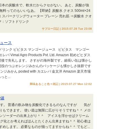
 日本の炭酸水で、軟水だからクセがない。 あと、炭酸が強
料ってのもいいなあ。 【即納】炭酸水 クオス 500ml×24
水 スパークリングウォーター プレーン 売れ筋 ⇒炭酸水 クオ
ーマ：ソフトドリンク
サブロー日記 | 2015.07.28 Tue 23:08
ュース
トドリンク ビビタス マンゴージュース ビビタス マンゴー
レバ Vimal Agro Products Pvt. Ltd. Amazon 初めビヒダス
封後で失礼します。 さすがの海外製です。細長い缶は懐かし
現役のつぶオレンジみかんのパッケージも懐かしさ抜群です
みかん posted with カエレバ 金太洋 Amazon 楽天市場
っと...
興味あること色々雑記 | 2015.07.27 Mon 12:02
安値
です。 普通の飲み物を炭酸化できるものなんですが 気が
りもできます。 使い道は無限に広がりそうですね＾＾ メロ
ンソーダーの出来上がり＾＾ アイスを浮かせばクリーム
ング化とか考えればほんとたくさん出来ますね＾＾ 初心者は
めします。 必要なものが揃ってますからね＾＾ でもど...