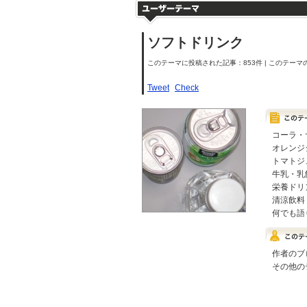
ソフトドリンク
このテーマに投稿された記事：853件 | このテーマの
Tweet
Check
コーラ・
オレンジ
トマトジ
牛乳・乳
栄養ドリ
清涼飲料
何でも語
作者のブ
その他の