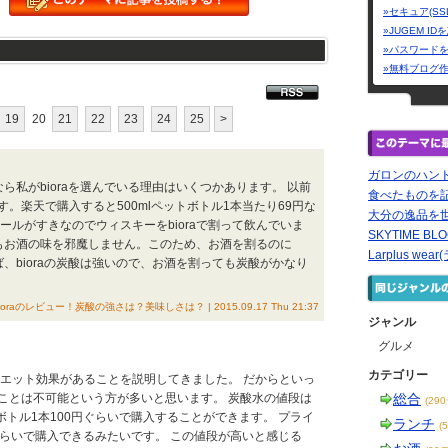
»セキュア(SS
»JUGEM I
»パスワード
»無料ブログ
19
20
21
22
23
24
25
>
ガロンのハン
なら私がbioraを選んでいる理由はいくつかあります。 以前
食べたものを
。楽天で購入すると500mlペットボトル1本当たり69円な
大分の逸品を
ールがすきなのでウィスキーをbioraで割って飲んでいま
SKYTIME BLO
ってもお酒の味を邪魔しません。このため、お酒を割るのに
Larplus w
えば、bioraの炭酸は強いので、お酒を割っても炭酸がかなり
oraのレビュー！炭酸の強さは？美味しさは？ | 2015.09.17 Thu 21:37
ジャンル
グルメ
カテゴリー
イエット効果があることを説明してきました。 だからといっ
ことは不可能という方が多いと思います。 炭酸水の値段は
総合
(29
ボトル1本100円ぐらいで購入することができます。 プライ
ランチ
(
ぐらいで購入できるみたいです。 この値段が高いと感じる