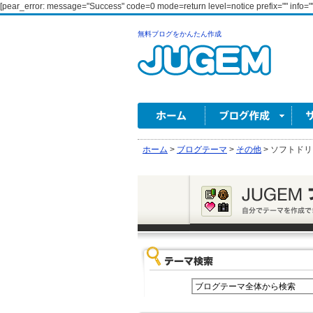
[pear_error: message="Success" code=0 mode=return level=notice prefix="" info=""
無料ブログをかんたん作成
ホーム
>
ブログテーマ
>
その他
>
ソフトドリ