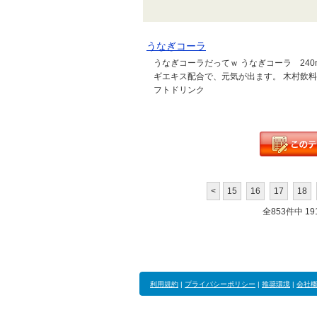
うなぎコーラ
うなぎコーラだってｗ うなぎコーラ 240
ギエキス配合で、元気が出ます。 木村飲料
フトドリンク
<
15
16
17
18
全853件中 191
利用規約
|
プライバシーポリシー
|
推奨環境
|
会社