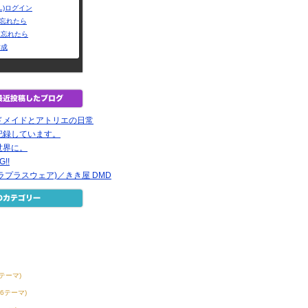
L)ログイン
Dを忘れたら
を忘れたら
作成
ドメイドとアトリエの日常
記録しています。
世界に。
G!!
ear(ラプラスウェア)／きき屋 DMD
0テーマ)
56テーマ)