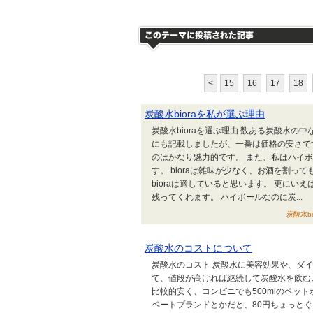
<
15
16
17
18
炭酸水bioraを私が選ぶ理由
炭酸水bioraを選ぶ理由 数ある炭酸水の中
にも記載しましたが、一番は価格の安さです
のはかなり魅力的です。 また、私はハイボ
す。 bioraは雑味が少なく、お酒を割
bioraは適していると思います。 更にい
残ってくれます。 ハイボールなのに炭...
炭酸水bi
炭酸水のコストについて
炭酸水のコスト 炭酸水に美容効果や、ダ
て、値段が高ければ継続して炭酸水を飲む
比較的安く、コンビニでも500mlのペット
ベートブランドとかだと、80円ちょっと