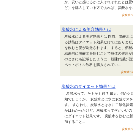
か、安いと感じるかは人それぞれだとは思
ど）を購入している方であれば、炭酸水を..
炭酸水bi
炭酸水による美容効果とは
炭酸水による美容効果とは 以前、炭酸水
る効能はダイエット効果だけではありませ
を飲むと腸が刺激されます。すると、便秘
結果的に炭酸水を飲むことで身体の健康が
のときにも記載したように、新陳代謝が促
ペットボトル飲料を購入されてい...
炭酸水bi
炭酸水のダイエット効果とは
炭酸水って、そもそも何？ 最近、何かと
知でしょうか。 炭酸水とは水に炭酸ガス
す。 すなわち、炭酸水とは水に二酸化炭
かはわかったけど、炭酸水って何がいいの
はダイエット効果です。 炭酸水を飲むと
加すること...
炭酸水bi