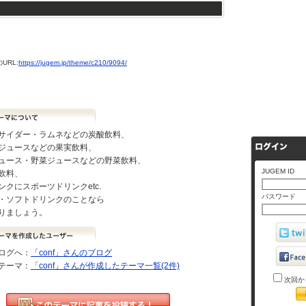
URL:
https://jugem.jp/theme/c210/9094/
サイダー・ラムネなどの炭酸飲料、
ジュースなどの果実飲料、
ュース・野菜ジュースなどの野菜飲料、
JUGEM ID
飲料、
ンクにスポーツドリンクetc.
パスワード
・ソフトドリンクのことなら
りましょう。
ログへ：
「conf」さんのブログ
テーマ：
「conf」さんが作成したテーマ一覧(2件)
次回か