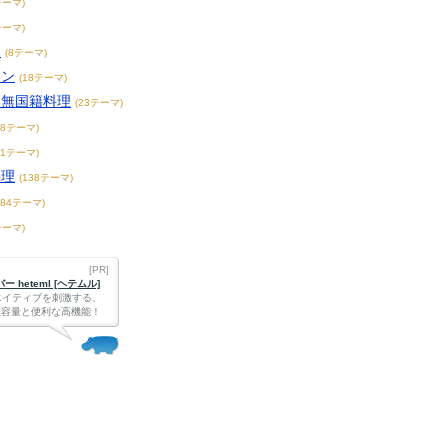
テーマ)
テーマ)
チ
(8テーマ)
アン
(18テーマ)
・無国籍料理
(23テーマ)
68テーマ)
71テーマ)
料理
(138テーマ)
184テーマ)
テーマ)
[PR]
 heteml [ヘテムル]
エイティブを刺激する、
Bの大容量と便利な高機能！