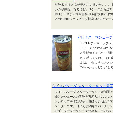
炭酸水 クオス なぜ売れているのか。。。
いのが特徴。 なるほど。 1ケースから送料無
本 1ケースから送料無料 強炭酸水 国産 軟
スのYahooショッピング検索 JUGEMテ
ビビタス マンゴージ
JUGEMテーマ：ソフ
ジュース posted with カエ
と見間違えました。 開
さを感じますね。 まだ
よね。 金太洋 つぶオレンジ
Yahooショッピング とろ
ツイスパソーダ スターターキット最
ツイスパソーダ スターターキットが話題
抜けたジュースの炭酸を再度入れなおした
ンシロップを水に溶かし炭酸化すればメロ
ソーダーです。 他にもお酒をスパークリ
まずスターターキットで始めることをおすす