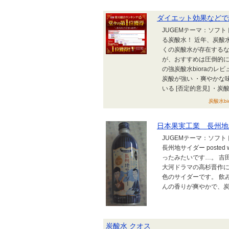
ダイエット効果などで話
JUGEMテーマ：ソフ
る炭酸水！ 近年、炭酸
くの炭酸水が存在する
が、おすすめは圧倒的にb
の強炭酸水bioraのレ
炭酸が強い ・爽やかな
いる [否定的意見] ・炭酸は
炭酸水bi
日本果実工業 長州地
JUGEMテーマ：ソフ
長州地サイダー posted
ったみたいです…。 吉
大河ドラマの高杉晋作に
色のサイダーです。 飲
んの香りが爽やかで、炭酸
炭酸水 クオス