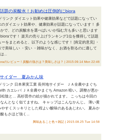
題の炭酸水！お勧めは圧倒的にbiora
トドリンク ダイエット効果や健康効果などで話題になってい
水のダイエット効果や、健康効果が話題になっています！ 多
なかで、どの炭酸水を選べばいいか悩む方も多いと思います
ioraです！ 楽天の売り上げランキング1位を獲得して話題
ビューをまとめると、以下のような感じです！ [肯定的意見] ・
味で美味しい ・安い ・雑味がなく、お酒を割るのに適して
...
oraのレビュー！炭酸の強さは？美味しさは？ | 2015.09.14 Mon 22:46
サイダー 夏みかん味
トドリンク 日本果実工業 長州地サイダー ＪＡ全農やまぐち
 with カエレバ ＪＡ全農やまぐち Amazon 暗い。調整が悪か
田松陰と… 高杉晋作の絵が描かれてます。 こっちは今回の
なんとなく似てますね。 キャップはこんなかんじ。 薄い黄
みやすくスッキリとした程よい酸味のあるあじわい。 夏みか
もさほど強く...
興味あること色々雑記 | 2015.08.25 Tue 14:58