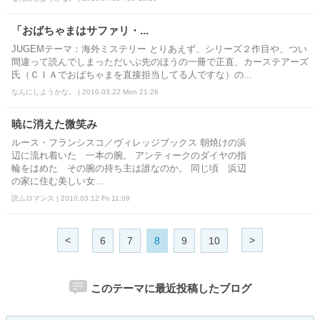
「おばちゃまはサファリ・...
JUGEMテーマ：海外ミステリー とりあえず、シリーズ２作目や、つい
間違って読んでしまっただいぶ先のほうの一冊で正直、カーステアーズ
氏（ＣＩＡでおばちゃまを直接担当してる人ですな）の...
なんにしようかな。 | 2010.03.22 Mon 21:26
暁に消えた微笑み
ルース・フランシスコ／ヴィレッジブックス 朝焼けの浜
辺に流れ着いた 一本の腕。 アンティークのダイヤの指
輪をはめた その腕の持ち主は誰なのか。 同じ頃 浜辺
の家に住む美しい女...
読ムロマンス | 2010.03.12 Fri 11:09
<
>
6
7
8
9
10
このテーマに最近投稿したブログ