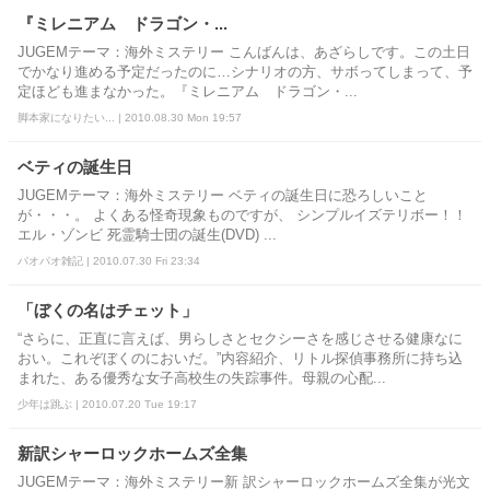
『ミレニアム ドラゴン・...
JUGEMテーマ：海外ミステリー こんばんは、あざらしです。この土日
でかなり進める予定だったのに…シナリオの方、サボってしまって、予
定ほども進まなかった。『ミレニアム ドラゴン・...
脚本家になりたい... | 2010.08.30 Mon 19:57
ベティの誕生日
JUGEMテーマ：海外ミステリー ベティの誕生日に恐ろしいこと
が・・・。 よくある怪奇現象ものですが、 シンプルイズテリボー！！
エル・ゾンビ 死霊騎士団の誕生(DVD) ...
パオパオ雑記 | 2010.07.30 Fri 23:34
「ぼくの名はチェット」
“さらに、正直に言えば、男らしさとセクシーさを感じさせる健康なに
おい。これぞぼくのにおいだ。”内容紹介、リトル探偵事務所に持ち込
まれた、ある優秀な女子高校生の失踪事件。母親の心配...
少年は跳ぶ | 2010.07.20 Tue 19:17
新訳シャーロックホームズ全集
JUGEMテーマ：海外ミステリー新 訳シャーロックホームズ全集が光文