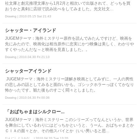
社文庫と創元推理文庫から1月2月と相次いで出版されて、どっちを買
おうかと真剣に店頭で読み比べをしてみました。光文社文...
Drawing | 2010.05.15 Sat 21:43
シャッター・アイランド
JUGEMテーマ：海外ミステリー原作を読んでみたんですけど、映画を
先にみたので、映画化は相当原作に忠実にかつ映像は美しく、わかりや
すくやったんだな～と映画を見直しました。。
Drawing | 2010.04.30 Fri 21:13
シャッターアイランド
JUGEMテーマ：海外ミステリー謎解き映画としてみずに、一人の男性
の悲しみの話としてみると面白いかも。ゴシックホラーっぽくてかなり
怖かったです。観た後ものすごく悶々としました。
Drawing | 2010.04.30 Fri 00:36
「おばちゃまはシルクロー...
JUGEMテーマ：海外ミステリー このシリーズってなんというか、世界
を舞台にしているわりにはどっちかというと、うーん、おばちゃまとか
ＣＩＡの面々とか、その他スパイとか（いい男いると思...
なんにしようかな。 | 2010.04.20 Tue 13:20