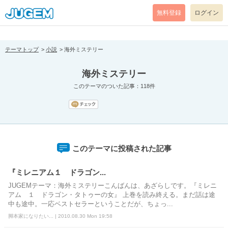
[pear_error: message="Success" code=0 mode=return level=notice
prefix="" info=""]
無料登録
ログイン
テーマトップ
小説
海外ミステリー
海外ミステリー
このテーマのついた記事：118件
このテーマに投稿された記事
『ミレニアム１ ドラゴン...
JUGEMテーマ：海外ミステリーこんばんは、あざらしです。『ミレニ
アム １ ドラゴン・タトゥーの女』 上巻を読み終える。まだ話は途
中も途中。一応ベストセラーということだが、ちょっ...
脚本家になりたい... | 2010.08.30 Mon 19:58