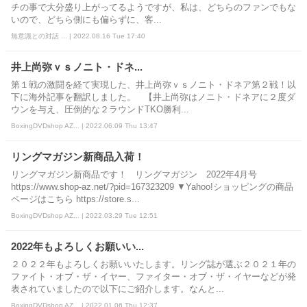
チの事で大分盛り上がってるようですが、私は、どちらのファンでもな
いので、どちら側にも偏らずに、客...
無意識との対話 ... | 2022.08.16 Tue 17:40
井上尚弥ｖｓノニト・ドネ...
第１戦の激闘を経て実現した、井上尚弥ｖｓノニト・ドネア第２戦！以
下に海外記事を翻訳しました。 【井上尚弥はノニト・ドネアに２度ダ
ウンを与え、圧倒的な２ラウンドTKO勝利...
BoxingDVDshop AZ... | 2022.06.09 Thu 13:47
リングマガジン新商品入荷！
リングマガジン新商品です！ リングマガジン 2022年4月号
https://www.shop-az.net/?pid=167323209 ▼Yahoo!ショッピングの商品
ページはこちら https://store.s...
BoxingDVDshop AZ... | 2022.03.29 Tue 12:51
2022年もよろしくお願いい...
２０２２年もよろしくお願いいたします。リング誌が選ぶ２０２１年の
ファイト・オブ・ザ・イヤー、ファイター・オブ・ザ・イヤーなどが発
表されていましたので以下にご紹介します。なんと...
BoxingDVDshop AZ... | 2022.01.06 Thu 12:37