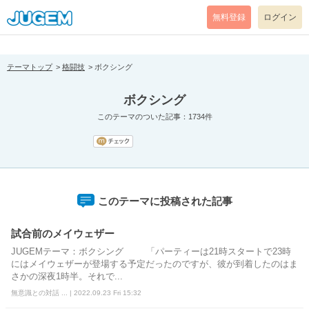
[pear_error: message="Success" code=0 mode=return level=notice
prefix="" info=""]
無料登録
ログイン
テーマトップ
格闘技
ボクシング
ボクシング
このテーマのついた記事：1734件
このテーマに投稿された記事
試合前のメイウェザー
JUGEMテーマ：ボクシング 「パーティーは21時スタートで23時
にはメイウェザーが登場する予定だったのですが、彼が到着したのはま
さかの深夜1時半。それで...
無意識との対話 ... | 2022.09.23 Fri 15:32