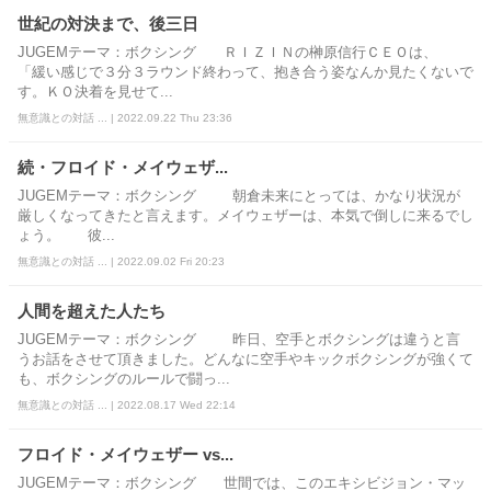
世紀の対決まで、後三日
JUGEMテーマ：ボクシング ＲＩＺＩＮの榊原信行ＣＥＯは、
「緩い感じで３分３ラウンド終わって、抱き合う姿なんか見たくないで
す。ＫＯ決着を見せて...
無意識との対話 ... | 2022.09.22 Thu 23:36
続・フロイド・メイウェザ...
JUGEMテーマ：ボクシング 朝倉未来にとっては、かなり状況が
厳しくなってきたと言えます。メイウェザーは、本気で倒しに来るでし
ょう。 彼...
無意識との対話 ... | 2022.09.02 Fri 20:23
人間を超えた人たち
JUGEMテーマ：ボクシング 昨日、空手とボクシングは違うと言
うお話をさせて頂きました。どんなに空手やキックボクシングが強くて
も、ボクシングのルールで闘っ...
無意識との対話 ... | 2022.08.17 Wed 22:14
フロイド・メイウェザー vs...
JUGEMテーマ：ボクシング 世間では、このエキシビジョン・マッ