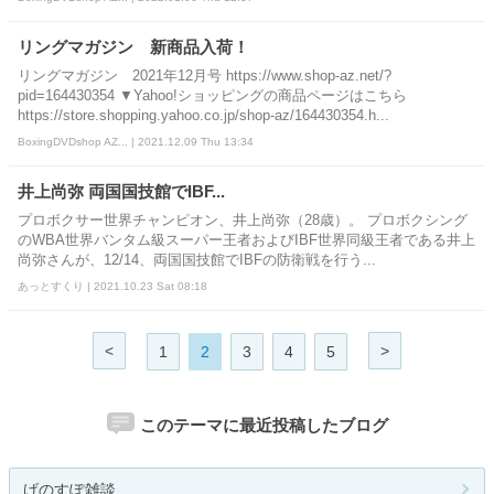
リングマガジン 新商品入荷！
リングマガジン 2021年12月号 https://www.shop-az.net/?
pid=164430354 ▼Yahoo!ショッピングの商品ページはこちら
https://store.shopping.yahoo.co.jp/shop-az/164430354.h...
BoxingDVDshop AZ... | 2021.12.09 Thu 13:34
井上尚弥 両国国技館でIBF...
プロボクサー世界チャンピオン、井上尚弥（28歳）。 プロボクシング
のWBA世界バンタム級スーパー王者およびIBF世界同級王者である井上
尚弥さんが、12/14、両国国技館でIBFの防衛戦を行う...
あっとすくり | 2021.10.23 Sat 08:18
<
>
1
2
3
4
5
このテーマに最近投稿したブログ
げのすぽ雑談