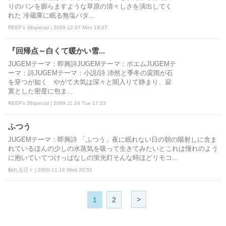
りのパンを膨らますような草原の清々しさを演出してく
れた 冷蔵庫に眠る無塩バタ...
REEF's 38special | 2009.12.07 Mon 19:07
『回帰点～白くて暖かい雪...
JUGEMテーマ：即興詩JUGEMテーマ：ポエムJUGEMテ
ーマ：詩JUGEMテーマ：小説/詩 沛然と季冬の霙雨が石
を穿つが如く やがて大気は深々と闇入りて静まり、寂
寞とした密度に包ま...
REEF's 38special | 2009.11.24 Tue 17:23
ふつう
JUGEMテーマ：即興詩 「ふつう」夜に眠れない日の朝の陽射しに含ま
れているほんの少しの水蒸気を吸って生きてみたいとこれは憧れのよう
に抱いていてつけっぱなしの蛍光灯そんな時ほどリモコ...
触れる日々 | 2009.11.18 Wed 20:52
>
1
2