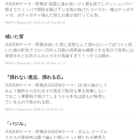
JUGEMテーマ：即興詩 朝靄と連れ添いゴミ屑を捨てにマンションの一
階までスリッパで階段を駆け下りる気の抜けたコーラか、俺はチャポチ
ャポ、ポチャポチャ弛んだ頬とお腹が波打っても泡...
REEF's 38special | 2010.01.19 Tue 03:11
傾いた背
JUGEMテーマ：即興詩傾いた背に哀愁なんて漂わないってぽつりと呟
いた猫が軒先でゴロン日向と日蔭の境界線を綱渡りする気分で呑気にお
昼寝すれどお坊さんのメガネが高級すぎてぐっすりは眠れ...
REEF's 38special | 2010.01.10 Sun 17:17
『揺れない意志、揺れる石』
JUGEMテーマ：即興詩JUGEMテーマ：詩 揺り動かして
みよう脳幹から伝わるその意志で駄目な事を想像しない
でおこう摩擦熱で溶けてしまうから本当は誰もが無理し
ているもので焦がれる想...
REEF's 38special | 2009.12.18 Fri 01:51
「バジル」
JUGEMテーマ：即興詩JUGEMテーマ：ポエム テーブル
クロスの黄緑色は藤で編んだ籠にそっと横たわる酵母入