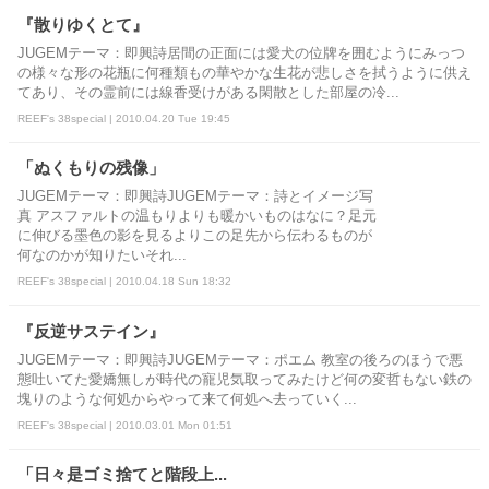
『散りゆくとて』
JUGEMテーマ：即興詩居間の正面には愛犬の位牌を囲むようにみっつ
の様々な形の花瓶に何種類もの華やかな生花が悲しさを拭うように供え
てあり、その霊前には線香受けがある閑散とした部屋の冷...
REEF's 38special | 2010.04.20 Tue 19:45
「ぬくもりの残像」
JUGEMテーマ：即興詩JUGEMテーマ：詩とイメージ写
真 アスファルトの温もりよりも暖かいものはなに？足元
に伸びる墨色の影を見るよりこの足先から伝わるものが
何なのかが知りたいそれ...
REEF's 38special | 2010.04.18 Sun 18:32
『反逆サステイン』
JUGEMテーマ：即興詩JUGEMテーマ：ポエム 教室の後ろのほうで悪
態吐いてた愛嬌無しが時代の寵児気取ってみたけど何の変哲もない鉄の
塊りのような何処からやって来て何処へ去っていく...
REEF's 38special | 2010.03.01 Mon 01:51
「日々是ゴミ捨てと階段上...