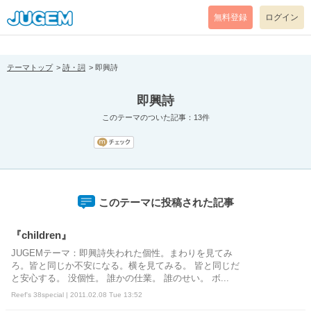
[pear_error: message="Success" code=0 mode=return level=notice
prefix="" info=""]
無料登録
ログイン
テーマトップ
詩・詞
即興詩
即興詩
このテーマのついた記事：13件
このテーマに投稿された記事
『children』
JUGEMテーマ：即興詩失われた個性。まわりを見てみ
ろ。皆と同じか不安になる。横を見てみる。 皆と同じだ
と安心する。 没個性。 誰かの仕業。 誰のせい。 ボ...
Reef's 38special | 2011.02.08 Tue 13:52