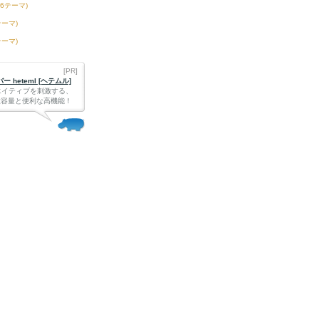
66テーマ)
テーマ)
テーマ)
[PR]
 heteml [ヘテムル]
エイティブを刺激する、
Bの大容量と便利な高機能！