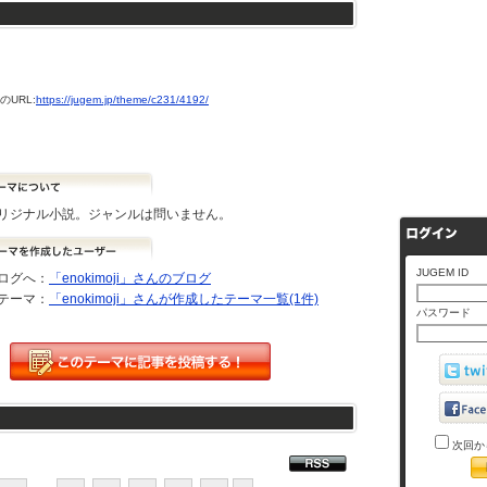
URL:
https://jugem.jp/theme/c231/4192/
リジナル小説。ジャンルは問いません。
JUGEM ID
ログへ：
「enokimoji」さんのブログ
テーマ：
「enokimoji」さんが作成したテーマ一覧(1件)
パスワード
次回か