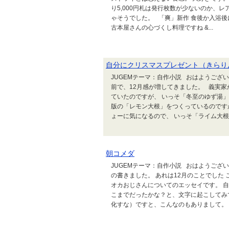
り5,000円札は発行枚数が少ないのか、
ゃそうでした。 「爽」新作 食後か入浴
古本屋さんの心づくし料理ですね &...
自分にクリスマスプレゼント（きらり
JUGEMテーマ：自作小説 おはようござ
前で、12月感が増してきました。 義実
ていたのですが、 いっそ「冬至のゆず湯
版の「レモン大根」をつくっているのです
ょーに気になるので、 いっそ「ライム大根
朝コメダ
JUGEMテーマ：自作小説 おはようござ
の書きました。 あれは12月のことでした
オカおじさんについてのエッセイです。 
こまでだったかな？と、文字に起こしてみ
化すな）ですと、こんなのもありまして。 合