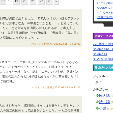
17
18
19
20
21
22
23
>
»セキュア(SS
»JUGEM I
»パスワード
»無料ブログ
お財布が先ほど届きました。 ででんっ（というほどデラック
いけど派手かなあ、年甲斐ないかなあ……」と避けていた
年になったら、あと財布を何回買い替えられるか」と考え直し、
では、先日3月10日が「一粒万倍日」「天赦日」「寅の日」
話題になっていました。 ...
ハリネズミの幸福 | 2025.03.18 Tue 09:50
ハリネズミの
SolemnAir//3
SolemnAir
SEVENTH S
ュネスバーガーで食べたクランブルアップルパイ ぽろぽろ
がすこぶる食べづらかったものの、 お味は上々でした。
にちょっと一杯、なんて試してみたいのですが、 路線バス
ジャンル
 前回の記入から1か月半ほど経ちますが、前回書いた「3
前に何か...
創作
ハリネズミの幸福 | 2025.03.08 Sat 22:22
カテゴリー
同人誌
(
詩・詞
(
六の神を創った。 四以降の神々には自身たちの写した力で
小説
(61
ら六を第二の区分として総量を少なくした。 一と二の創り変