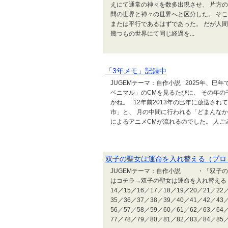
えにて通常の神々を数多出現させ、 片方
間の世界と神々の世界へと区分した。 そ
または平行であるはずであった。 だが人
幾つもの世界にて同じ経過を...
「3年メモ」記録中
JUGEMテーマ：自作小説 2025年、
ベニマル」のCMを見るたびに、 その年
かね。 12年前2013年の巳年に放送さ
市」と、 月の中間に行われる「どまんな
によるアニメCMが流れるのでした。 人ごみ
双子の聖女は運命を入れ替える（プロト
JUGEMテーマ：自作小説 ・「双子の
はコチラ→双子の聖女は運命を入れ替える１
14／15／16／17／18／19／20／21／22
35／36／37／38／39／40／41／42／43
56／57／58／59／60／61／62／63／64
77／78／79／80／81／82／83／84／85／8