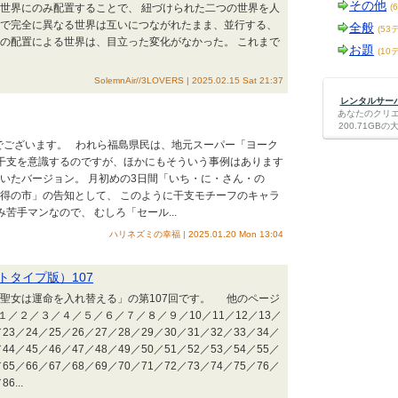
その他
の世界にのみ配置することで、 紐づけられた二つの世界を人
(
こで完全に異なる世界は互いにつながれたまま、並行する、
全般
(53
間の配置による世界は、目立った変化がなかった。 これまで
お題
(10
SolemnAir//3LOVERS | 2025.02.15 Sat 21:37
レンタルサーバー
あなたのクリ
200.71G
巳年でございます。 われら福島県民は、地元スーパー「ヨーク
の干支を意識するのですが、ほかにもそういう事例はあります
れていたバージョン。 月初めの3日間「いち・に・さん・の
か得の市」の告知として、 このように干支モチーフのキャラ
苦手マンなので、 むしろ「セール...
ハリネズミの幸福 | 2025.01.20 Mon 13:04
タイプ版）107
聖女は運命を入れ替える」の第107回です。 他のページ
／２／３／４／５／６／７／８／９／10／11／12／13／
／23／24／25／26／27／28／29／30／31／32／33／34／
／44／45／46／47／48／49／50／51／52／53／54／55／
／65／66／67／68／69／70／71／72／73／74／75／76／
6...