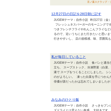
言ノ葉スクラップ・ブッキ
12月27日の日記を28日朝に記す
JUGEMテーマ：自作小説 昨日27日（
フレッシュネスバーガーのモーニングです
つきフレンチフライやれんこんフライなど
るので、近いうちにまた行きたいと思いま
行きやすいし、 店の規模感、味、雰囲気もな
私が毎日していること
JUGEMテーマ：自作小説 食パンと適
立ち、 スープストック、冷凍野菜（白菜
液で スープをつくることにしました。 シ
のがよろしい。 凍った白菜を手につかん
俳優が誰だったかは忘れてしまいましたが、
みなみのひとり飯
JUGEMテーマ：自作小説 さっきセブン
ズドライとは思えない食感。 大好きです。 