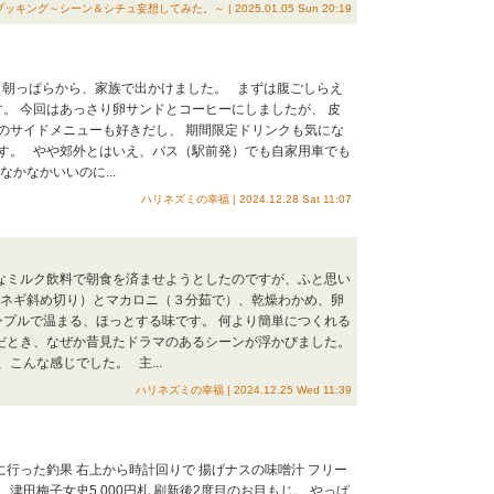
ング～シーン＆シチュ妄想してみた。～ | 2025.01.05 Sun 20:19
金）朝っぱらから、家族で出かけました。 まずは腹ごしらえ
。 今回はあっさり卵サンドとコーヒーにしましたが、 皮
のサイドメニューも好きだし、 期間限定ドリンクも気にな
す。 やや郊外とはいえ、バス（駅前発）でも自家用車でも
かなかいいのに...
ハリネズミの幸福 | 2024.12.28 Sat 11:07
当なミルク飲料で朝食を済ませようとしたのですが、ふと思い
、ネギ斜め切り）とマカロニ（３分茹で）、乾燥わかめ、卵
ンプルで温まる、ほっとする味です。 何より簡単につくれる
だとき、なぜか昔見たドラマのあるシーンが浮かびました。
こんな感じでした。 主...
ハリネズミの幸福 | 2024.12.25 Wed 11:39
に行った釣果 右上から時計回りで 揚げナスの味噌汁 フリー
津田梅子女史5,000円札 刷新後2度目のお目もじ。 やっぱ