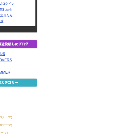
L)ログイン
Dを忘れたら
を忘れたら
作成
幸福
LOVERS
UMMER
13テーマ)
58テーマ)
テーマ)