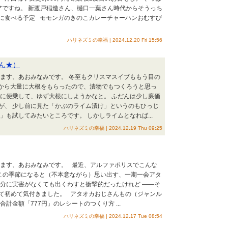
レアですね。 新渡戸稲造さん、樋口一葉さん時代からそうっち
後に食べる予定 モモンガのきのこカレーチャーハンおむすび
ハリネズミの幸福 | 2024.12.20 Fri 15:56
ん★）
います、あおみなみです。 冬至もクリスマスイブももう目の
家から大量に大根をもらったので、漬物でもつくろうと思っ
」に便乗して、ゆず大根にしようかなと。 ふだんは少し廉価
が、 少し前に見た「かぶのライム漬け」というのもひっじ
」も試してみたいところです。 しかしライムとなれば...
ハリネズミの幸福 | 2024.12.19 Thu 09:25
います、あおみなみです。 最近、アルファポリスでこんな
 この季節になると（不本意ながら）思い出す、一期一会アタ
自分に実害がなくても出くわすと衝撃的だったけれど ――そ
て初めて気付きました。 アタオカおじさんもの（ジャンル
計金額「777円」のレシートのつくり方 ...
ハリネズミの幸福 | 2024.12.17 Tue 08:54