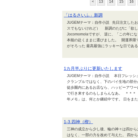
<
13
14
15
16
「はるさいふ」新調
JUGEMテーマ：自作小説 先日注文した
スでもないけれど） 新調のたびに「欲し
Jocomomolaですが、 逆に、「この
本能の赴くままに選びました。 開運界隈
がそろった 最高最強にラッキーな日であると
1カ月半ぶりに更新いたします
JUGEMテーマ：自作小説 本日フレッシ
クランブルではなく、下のパイ生地の部分
徒歩圏内にあるお店なら、ハッピーアワー
で行き来するのもしまらんなあ。 ＊＊＊
年メモ」は、何とか継続中です。 日をまたぐ
1-3.四神（楔）
三神の成立から少し後、輪の神々は四から
はなく、一部の力を改めて与えた。 四か